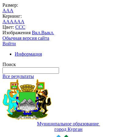
Размер:
A
A
A
Кернинг:
AA
AA
AA
Цвет:
C
C
C
Изображения
Вкл.
Выкл.
Обычная версия сайта
Войти
Информация
Поиск
Все результаты
Муниципальное образование
город Курган