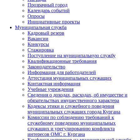
Прозрачный город
Календарь событий
Опросы
Инициативные проекты
Муниципальная служба
Кадровый резерв
Вакансии
Конкурсы
Стажировка
Поступление на муниципальную службу
Квалификационные требования
Законодательство
Информация для работодателей
Аттестация муниципальных служащих
Контактная информация
Учебные учреждения
Сведения о доходах, расходах, об имуществе и
обязательствах имущественного характера
Кодексы этики и служебного поведения
муниципальных служащих города Кургана
Комиссии по соблюдению требований к
служебному поведению муниципальных
служащих и урегулированию конфликта
интересов ОМС г. Кургана
Конфликт интересов на муниципальной службе