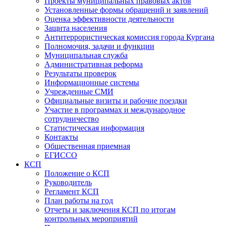
Проекты муниципальных правовых актов
Установленные формы обращений и заявлений
Оценка эффективности деятельности
Защита населения
Антитеррористическая комиссия города Кургана
Полномочия, задачи и функции
Муниципальная служба
Административная реформа
Результаты проверок
Информационные системы
Учрежденные СМИ
Официальные визиты и рабочие поездки
Участие в программах и международное
сотрудничество
Статистическая информация
Контакты
Общественная приемная
ЕГИССО
КСП
Положение о КСП
Руководитель
Регламент КСП
План работы на год
Отчеты и заключения КСП по итогам
контрольных мероприятий