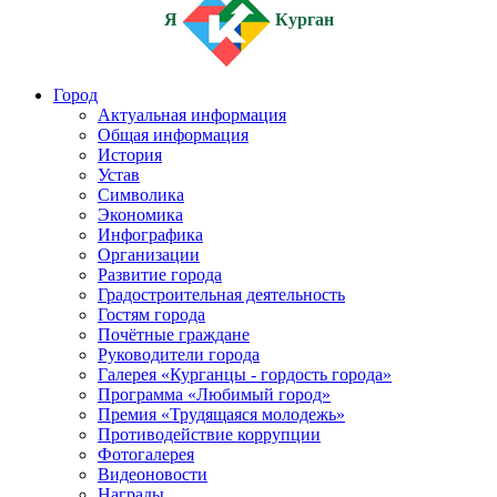
Я
Курган
Город
Актуальная информация
Общая информация
История
Устав
Символика
Экономика
Инфографика
Организации
Развитие города
Градостроительная деятельность
Гостям города
Почётные граждане
Руководители города
Галерея «Курганцы - гордость города»
Программа «Любимый город»
Премия «Трудящаяся молодежь»
Противодействие коррупции
Фотогалерея
Видеоновости
Награды