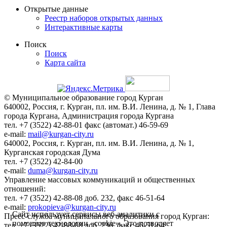
Открытые данные
Реестр наборов открытых данных
Интерактивные карты
Поиск
Поиск
Карта сайта
© Муниципальное образование город Курган
640002, Россия, г. Курган, пл. им. В.И. Ленина, д. № 1, Глава
города Кургана, Администрация города Кургана
тел. +7 (3522) 42-88-01 факс (автомат.) 46-59-69
e-mail:
mail@kurgan-city.ru
640002, Россия, г. Курган, пл. им. В.И. Ленина, д. № 1,
Курганская городская Дума
тел. +7 (3522) 42-84-00
e-mail:
duma@kurgan-city.ru
Управление массовых коммуникаций и общественных
отношений:
тел. +7 (3522) 42-88-08 доб. 232, факс 46-51-64
e-mail:
prokopieva@kurgan-city.ru
Сайт использует сервисы веб-аналитики с
Пресс-служба муниципального образования город Курган:
помощью технологии «cookie». Это позволяет
тел. +7 (3522) 42-88-08 доб. 236, факс 46-51-64