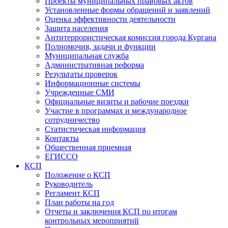
Проекты муниципальных правовых актов
Установленные формы обращений и заявлений
Оценка эффективности деятельности
Защита населения
Антитеррористическая комиссия города Кургана
Полномочия, задачи и функции
Муниципальная служба
Административная реформа
Результаты проверок
Информационные системы
Учрежденные СМИ
Официальные визиты и рабочие поездки
Участие в программах и международное
сотрудничество
Статистическая информация
Контакты
Общественная приемная
ЕГИССО
КСП
Положение о КСП
Руководитель
Регламент КСП
План работы на год
Отчеты и заключения КСП по итогам
контрольных мероприятий