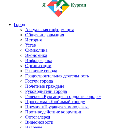
Я
Курган
Город
Актуальная информация
Общая информация
История
Устав
Символика
Экономика
Инфографика
Организации
Развитие города
Градостроительная деятельность
Гостям города
Почётные граждане
Руководители города
Галерея «Курганцы - гордость города»
Программа «Любимый город»
Премия «Трудящаяся молодежь»
Противодействие коррупции
Фотогалерея
Видеоновости
Награды