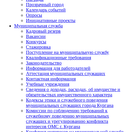
Прозрачный город
Календарь событий
Опросы
Инициативные проекты
Муниципальная служба
Кадровый резерв
Вакансии
Конкурсы
Стажировка
Поступление на муниципальную службу
Квалификационные требования
Законодательство
Информация для работодателей
Аттестация муниципальных служащих
Контактная информация
Учебные учреждения
Сведения о доходах, расходах, об имуществе и
обязательствах имущественного характера
Кодексы этики и служебного поведения
муниципальных служащих города Кургана
Комиссии по соблюдению требований к
служебному поведению муниципальных
служащих и урегулированию конфликта
интересов ОМС г. Кургана
Конфликт интересов на муниципальной службе