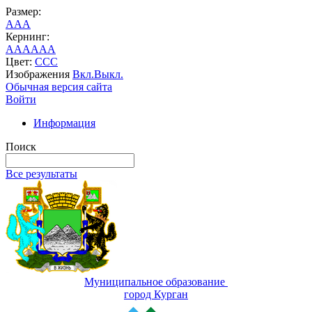
Размер:
A
A
A
Кернинг:
AA
AA
AA
Цвет:
C
C
C
Изображения
Вкл.
Выкл.
Обычная версия сайта
Войти
Информация
Поиск
Все результаты
Муниципальное образование
город Курган