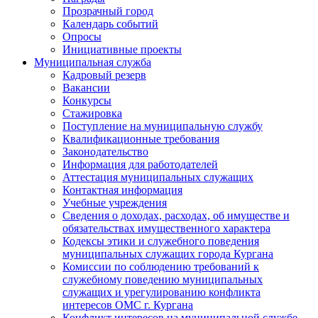
Прозрачный город
Календарь событий
Опросы
Инициативные проекты
Муниципальная служба
Кадровый резерв
Вакансии
Конкурсы
Стажировка
Поступление на муниципальную службу
Квалификационные требования
Законодательство
Информация для работодателей
Аттестация муниципальных служащих
Контактная информация
Учебные учреждения
Сведения о доходах, расходах, об имуществе и
обязательствах имущественного характера
Кодексы этики и служебного поведения
муниципальных служащих города Кургана
Комиссии по соблюдению требований к
служебному поведению муниципальных
служащих и урегулированию конфликта
интересов ОМС г. Кургана
Конфликт интересов на муниципальной службе