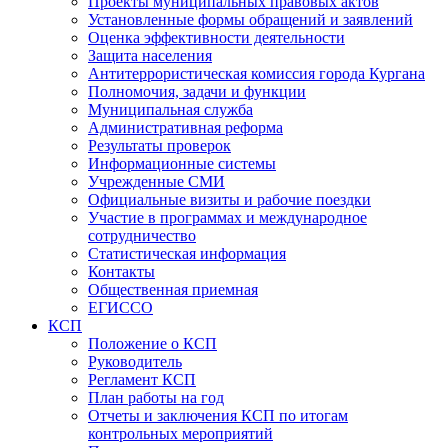
Проекты муниципальных правовых актов
Установленные формы обращений и заявлений
Оценка эффективности деятельности
Защита населения
Антитеррористическая комиссия города Кургана
Полномочия, задачи и функции
Муниципальная служба
Административная реформа
Результаты проверок
Информационные системы
Учрежденные СМИ
Официальные визиты и рабочие поездки
Участие в программах и международное
сотрудничество
Статистическая информация
Контакты
Общественная приемная
ЕГИССО
КСП
Положение о КСП
Руководитель
Регламент КСП
План работы на год
Отчеты и заключения КСП по итогам
контрольных мероприятий