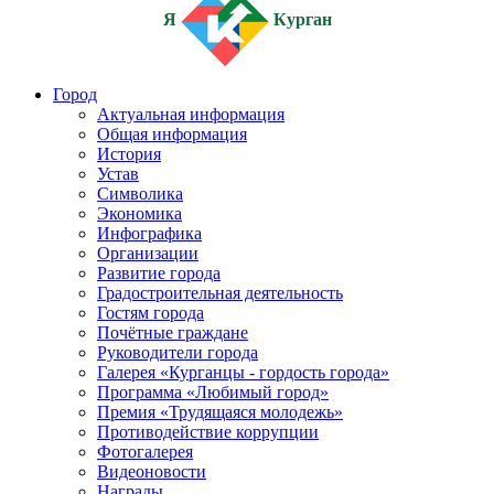
Я
Курган
Город
Актуальная информация
Общая информация
История
Устав
Символика
Экономика
Инфографика
Организации
Развитие города
Градостроительная деятельность
Гостям города
Почётные граждане
Руководители города
Галерея «Курганцы - гордость города»
Программа «Любимый город»
Премия «Трудящаяся молодежь»
Противодействие коррупции
Фотогалерея
Видеоновости
Награды