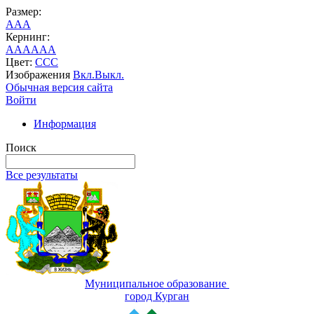
Размер:
A
A
A
Кернинг:
AA
AA
AA
Цвет:
C
C
C
Изображения
Вкл.
Выкл.
Обычная версия сайта
Войти
Информация
Поиск
Все результаты
Муниципальное образование
город Курган