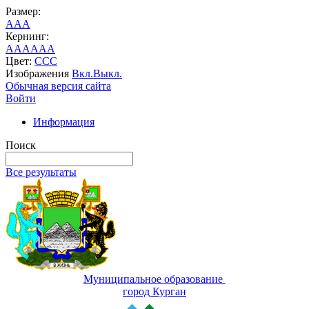
Размер:
A
A
A
Кернинг:
AA
AA
AA
Цвет:
C
C
C
Изображения
Вкл.
Выкл.
Обычная версия сайта
Войти
Информация
Поиск
Все результаты
Муниципальное образование
город Курган