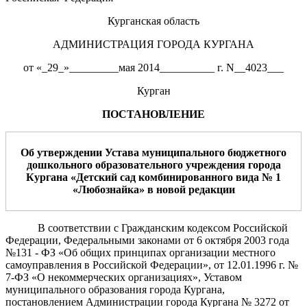
Курганская область
АДМИНИСТРАЦИЯ ГОРОДА КУРГАНА
от «_29_»_________мая 2014__________ г. N__4023___
Курган
ПОСТАНОВЛЕНИЕ
Об
утверждении Устава муниципального
бюджет
ного
дошкольного образовательного учреждения города
Кургана «Детский сад
комбинированно
го
вида
№
1
«
Любознайк
а
» в новой редакции
В соответствии с Гражданским кодексом Российской
Федерации, Федеральными законами от 6 октября 2003 года
№131 - ФЗ «Об общих принципах организации местного
самоуправления в Российской Федерации», от 12.01.1996 г. №
7-ФЗ «О некоммерческих организациях», Уставом
муниципального образования города Кургана,
постановлением Администрации города Кургана № 3272 от