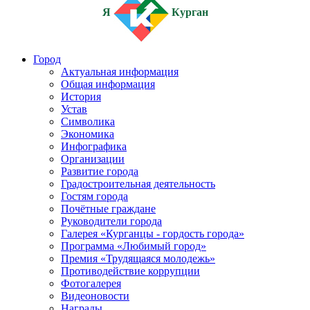
Я
Курган
Город
Актуальная информация
Общая информация
История
Устав
Символика
Экономика
Инфографика
Организации
Развитие города
Градостроительная деятельность
Гостям города
Почётные граждане
Руководители города
Галерея «Курганцы - гордость города»
Программа «Любимый город»
Премия «Трудящаяся молодежь»
Противодействие коррупции
Фотогалерея
Видеоновости
Награды