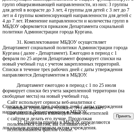
групп общеразвивающей направленности, из них: 3 группы
для детей в возрасте до 3 лет, 4 группы для детей с 3 лет до 7
лет и 4 группы компенсирующей направленности для детей с
4 до 7 лет. Изменение направленности и количества групп в
МБДОУ оформляется приказом Департамента социальной
политики Администрации города Кургана.
31.
Комплектование МБДОУ осуществляет
Департамент социальной политики Администрации города
Кургана ( далее - Департамент).
Ежегодно в период с 1
февраля по 25 апреля
Департамент
формирует списки на
новый учебный год с учетом закрепленных территорий.
Списки в течение трех рабочих дней с даты утверждения
направляются Департаментом в МБДОУ.
Департамент ежегодно в период с 1 по 25 июля
формирует списки без учета закрепленной территории (на
свободные места) на новый учебный год.
Сайт использует сервисы веб-аналитики с
Списки в течение трех рабочих дней с даты утверждения
помощью технологии «cookie». Это позволяет
направляются Департаментом в МБДОУ.
нам анализировать взаимодействие посетителей
Принять
с сайтом и делать его лучше. Продолжая
32.
Правила приёма в МБДОУ определяются
пользоваться сайтом, вы соглашаетесь с
локальным нормативным актом учреждения.
использованием файлов cookie.