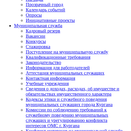
Прозрачный город
Календарь событий
Опросы
Инициативные проекты
Муниципальная служба
Кадровый резерв
Вакансии
Конкурсы
Стажировка
Поступление на муниципальную службу
Квалификационные требования
Законодательство
Информация для работодателей
Аттестация муниципальных служащих
Контактная информация
Учебные учреждения
Сведения о доходах, расходах, об имуществе и
обязательствах имущественного характера
Кодексы этики и служебного поведения
муниципальных служащих города Кургана
Комиссии по соблюдению требований к
служебному поведению муниципальных
служащих и урегулированию конфликта
интересов ОМС г. Кургана
Конфликт интересов на муниципальной службе