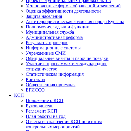
Проекты муниципальных правовых актов
Установленные формы обращений и заявлений
Оценка эффективности деятельности
Защита населения
Антитеррористическая комиссия города Кургана
Полномочия, задачи и функции
Муниципальная служба
Административная реформа
Результаты проверок
Информационные системы
Учрежденные СМИ
Официальные визиты и рабочие поездки
Участие в программах и международное
сотрудничество
Статистическая информация
Контакты
Общественная приемная
ЕГИССО
КСП
Положение о КСП
Руководитель
Регламент КСП
План работы на год
Отчеты и заключения КСП по итогам
контрольных мероприятий