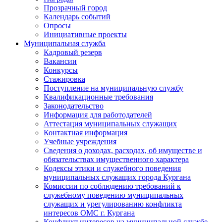
Прозрачный город
Календарь событий
Опросы
Инициативные проекты
Муниципальная служба
Кадровый резерв
Вакансии
Конкурсы
Стажировка
Поступление на муниципальную службу
Квалификационные требования
Законодательство
Информация для работодателей
Аттестация муниципальных служащих
Контактная информация
Учебные учреждения
Сведения о доходах, расходах, об имуществе и
обязательствах имущественного характера
Кодексы этики и служебного поведения
муниципальных служащих города Кургана
Комиссии по соблюдению требований к
служебному поведению муниципальных
служащих и урегулированию конфликта
интересов ОМС г. Кургана
Конфликт интересов на муниципальной службе