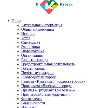
Я
Курган
Город
Актуальная информация
Общая информация
История
Устав
Символика
Экономика
Инфографика
Организации
Развитие города
Градостроительная деятельность
Гостям города
Почётные граждане
Руководители города
Галерея «Курганцы - гордость города»
Программа «Любимый город»
Премия «Трудящаяся молодежь»
Противодействие коррупции
Фотогалерея
Видеоновости
Награды