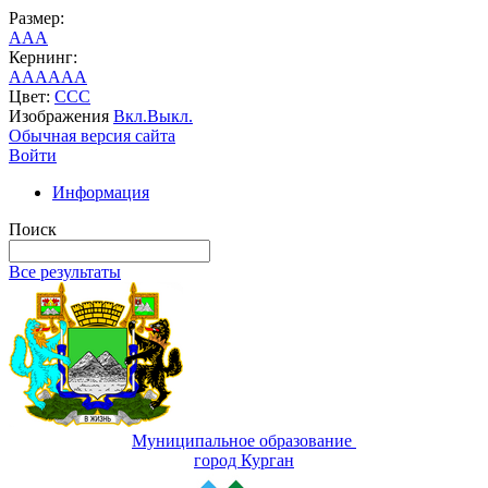
Размер:
A
A
A
Кернинг:
AA
AA
AA
Цвет:
C
C
C
Изображения
Вкл.
Выкл.
Обычная версия сайта
Войти
Информация
Поиск
Все результаты
Муниципальное образование
город Курган