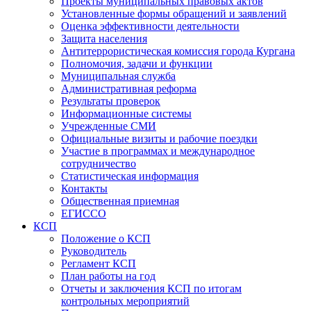
Проекты муниципальных правовых актов
Установленные формы обращений и заявлений
Оценка эффективности деятельности
Защита населения
Антитеррористическая комиссия города Кургана
Полномочия, задачи и функции
Муниципальная служба
Административная реформа
Результаты проверок
Информационные системы
Учрежденные СМИ
Официальные визиты и рабочие поездки
Участие в программах и международное
сотрудничество
Статистическая информация
Контакты
Общественная приемная
ЕГИССО
КСП
Положение о КСП
Руководитель
Регламент КСП
План работы на год
Отчеты и заключения КСП по итогам
контрольных мероприятий