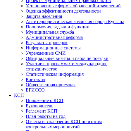
Проекты муниципальных правовых актов
Установленные формы обращений и заявлений
Оценка эффективности деятельности
Защита населения
Антитеррористическая комиссия города Кургана
Полномочия, задачи и функции
Муниципальная служба
Административная реформа
Результаты проверок
Информационные системы
Учрежденные СМИ
Официальные визиты и рабочие поездки
Участие в программах и международное
сотрудничество
Статистическая информация
Контакты
Общественная приемная
ЕГИССО
КСП
Положение о КСП
Руководитель
Регламент КСП
План работы на год
Отчеты и заключения КСП по итогам
контрольных мероприятий