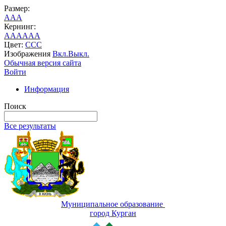
Размер:
A
A
A
Кернинг:
AA
AA
AA
Цвет:
C
C
C
Изображения
Вкл.
Выкл.
Обычная версия сайта
Войти
Информация
Поиск
Все результаты
Муниципальное образование
город Курган