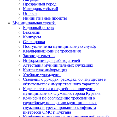
Прозрачный город
Календарь событий
Опросы
Инициативные проекты
Муниципальная служба
Кадровый резерв
Вакансии
Конкурсы
Стажировка
Поступление на муниципальную службу
Квалификационные требования
Законодательство
Информация для работодателей
Аттестация муниципальных служащих
Контактная информация
Учебные учреждения
Сведения о доходах, расходах, об имуществе и
обязательствах имущественного характера
Кодексы этики и служебного поведения
муниципальных служащих города Кургана
Комиссии по соблюдению требований к
служебному поведению муниципальных
служащих и урегулированию конфликта
интересов ОМС г. Кургана
Конфликт интересов на муниципальной службе