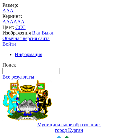
Размер:
A
A
A
Кернинг:
AA
AA
AA
Цвет:
C
C
C
Изображения
Вкл.
Выкл.
Обычная версия сайта
Войти
Информация
Поиск
Все результаты
Муниципальное образование
город Курган