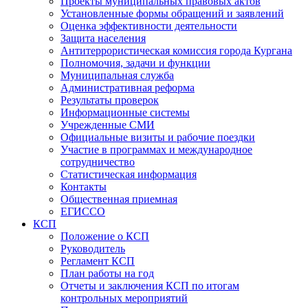
Проекты муниципальных правовых актов
Установленные формы обращений и заявлений
Оценка эффективности деятельности
Защита населения
Антитеррористическая комиссия города Кургана
Полномочия, задачи и функции
Муниципальная служба
Административная реформа
Результаты проверок
Информационные системы
Учрежденные СМИ
Официальные визиты и рабочие поездки
Участие в программах и международное
сотрудничество
Статистическая информация
Контакты
Общественная приемная
ЕГИССО
КСП
Положение о КСП
Руководитель
Регламент КСП
План работы на год
Отчеты и заключения КСП по итогам
контрольных мероприятий