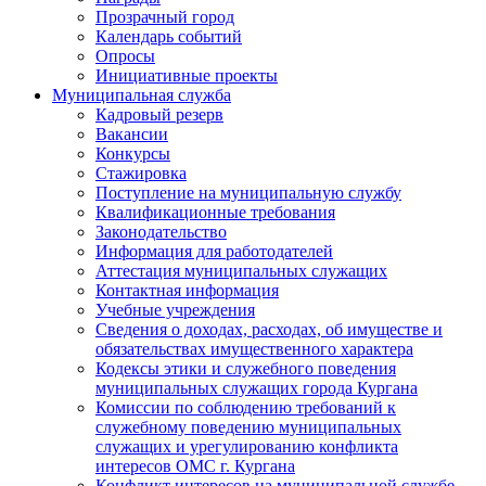
Прозрачный город
Календарь событий
Опросы
Инициативные проекты
Муниципальная служба
Кадровый резерв
Вакансии
Конкурсы
Стажировка
Поступление на муниципальную службу
Квалификационные требования
Законодательство
Информация для работодателей
Аттестация муниципальных служащих
Контактная информация
Учебные учреждения
Сведения о доходах, расходах, об имуществе и
обязательствах имущественного характера
Кодексы этики и служебного поведения
муниципальных служащих города Кургана
Комиссии по соблюдению требований к
служебному поведению муниципальных
служащих и урегулированию конфликта
интересов ОМС г. Кургана
Конфликт интересов на муниципальной службе