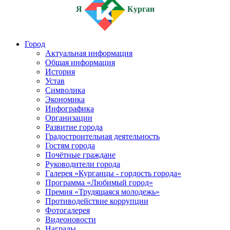
Я
Курган
Город
Актуальная информация
Общая информация
История
Устав
Символика
Экономика
Инфографика
Организации
Развитие города
Градостроительная деятельность
Гостям города
Почётные граждане
Руководители города
Галерея «Курганцы - гордость города»
Программа «Любимый город»
Премия «Трудящаяся молодежь»
Противодействие коррупции
Фотогалерея
Видеоновости
Награды