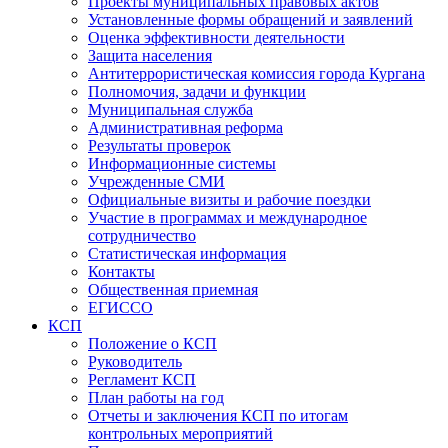
Проекты муниципальных правовых актов
Установленные формы обращений и заявлений
Оценка эффективности деятельности
Защита населения
Антитеррористическая комиссия города Кургана
Полномочия, задачи и функции
Муниципальная служба
Административная реформа
Результаты проверок
Информационные системы
Учрежденные СМИ
Официальные визиты и рабочие поездки
Участие в программах и международное
сотрудничество
Статистическая информация
Контакты
Общественная приемная
ЕГИССО
КСП
Положение о КСП
Руководитель
Регламент КСП
План работы на год
Отчеты и заключения КСП по итогам
контрольных мероприятий