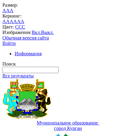
Размер:
A
A
A
Кернинг:
AA
AA
AA
Цвет:
C
C
C
Изображения
Вкл.
Выкл.
Обычная версия сайта
Войти
Информация
Поиск
Все результаты
Муниципальное образование
город Курган