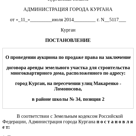
АДМИНИСТРАЦИЯ ГОРОДА КУРГАНА
от «_11_»_________июля 2014_________ г. N__5117___
Курган
ПОСТАНОВЛЕНИЕ
О
проведении аукциона по продаже права на заключение
договора аренды земельного участка для
строительства
многоквартирного дома
, расположенного по адресу:
г
ород
Курган,
на пересечении улиц Макаренко
-
Ломоносова,
в районе школы № 34, позиция
2
В соответствии с Земельным кодексом Российской
Федерации, Администрация города Кургана
п
о
с
т
а
н
о
в
л
я
е
т: