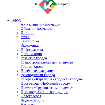
Я
Курган
Город
Актуальная информация
Общая информация
История
Устав
Символика
Экономика
Инфографика
Организации
Развитие города
Градостроительная деятельность
Гостям города
Почётные граждане
Руководители города
Галерея «Курганцы - гордость города»
Программа «Любимый город»
Премия «Трудящаяся молодежь»
Противодействие коррупции
Фотогалерея
Видеоновости
Награды