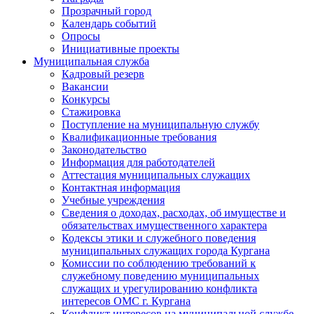
Прозрачный город
Календарь событий
Опросы
Инициативные проекты
Муниципальная служба
Кадровый резерв
Вакансии
Конкурсы
Стажировка
Поступление на муниципальную службу
Квалификационные требования
Законодательство
Информация для работодателей
Аттестация муниципальных служащих
Контактная информация
Учебные учреждения
Сведения о доходах, расходах, об имуществе и
обязательствах имущественного характера
Кодексы этики и служебного поведения
муниципальных служащих города Кургана
Комиссии по соблюдению требований к
служебному поведению муниципальных
служащих и урегулированию конфликта
интересов ОМС г. Кургана
Конфликт интересов на муниципальной службе