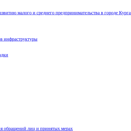
звитию малого и среднего предпринимательства в городе Курга
ов инфраструктуры
адки
ия обращений лиц и принятых мерах