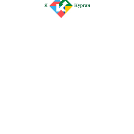
Я
Курган