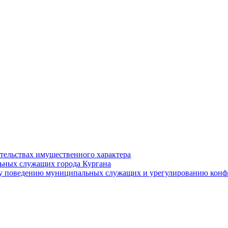
ательствах имущественного характера
ьных служащих города Кургана
у поведению муниципальных служащих и урегулированию конфл