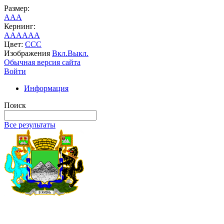
Размер:
A
A
A
Кернинг:
AA
AA
AA
Цвет:
C
C
C
Изображения
Вкл.
Выкл.
Обычная версия сайта
Войти
Информация
Поиск
Все результаты