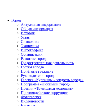
Город
Актуальная информация
Общая информация
История
Устав
Символика
Экономика
Инфографика
Организации
Развитие города
Градостроительная деятельность
Гостям города
Почётные граждане
Руководители города
Галерея «Курганцы - гордость города»
Программа «Любимый город»
Премия «Трудящаяся молодежь»
Противодействие коррупции
Фотогалерея
Видеоновости
Награды