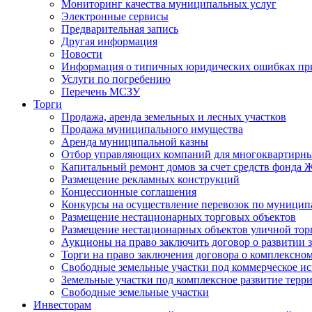
Мониторинг качества муниципальных услуг
Электронные сервисы
Предварительная запись
Другая информация
Новости
Информация о типичных юридических ошибках при
Услуги по погребению
Перечень МСЗУ
Торги
Продажа, аренда земельных и лесных участков
Продажа муниципального имущества
Аренда муниципальной казны
Отбор управляющих компаний для многоквартирн
Капитальный ремонт домов за счет средств фонда
Размещение рекламных конструкций
Концессионные соглашения
Конкурсы на осуществление перевозок по муници
Размещение нестационарных торговых объектов
Размещение нестационарных объектов уличной тор
Аукционы на право заключить договор о развитии 
Торги на право заключения договора о комплексно
Свободные земельные участки под коммерческое и
Земельные участки под комплексное развитие терр
Свободные земельные участки
Инвесторам