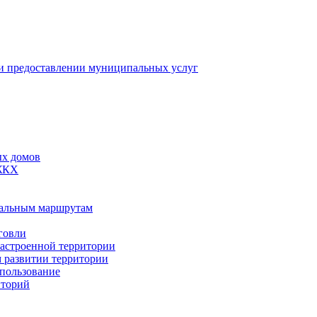
 предоставлении муниципальных услуг
ых домов
 ЖКХ
пальным маршрутам
говли
застроенной территории
м развитии территории
спользование
иторий