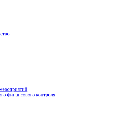
ество
 мероприятий
го финансового контроля