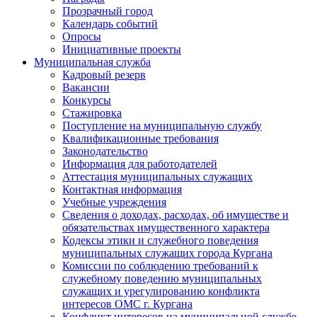
Прозрачный город
Календарь событий
Опросы
Инициативные проекты
Муниципальная служба
Кадровый резерв
Вакансии
Конкурсы
Стажировка
Поступление на муниципальную службу
Квалификационные требования
Законодательство
Информация для работодателей
Аттестация муниципальных служащих
Контактная информация
Учебные учреждения
Сведения о доходах, расходах, об имуществе и
обязательствах имущественного характера
Кодексы этики и служебного поведения
муниципальных служащих города Кургана
Комиссии по соблюдению требований к
служебному поведению муниципальных
служащих и урегулированию конфликта
интересов ОМС г. Кургана
Конфликт интересов на муниципальной службе