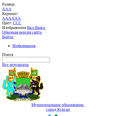
Размер:
A
A
A
Кернинг:
AA
AA
AA
Цвет:
C
C
C
Изображения
Вкл.
Выкл.
Обычная версия сайта
Войти
Информация
Поиск
Все результаты
Муниципальное образование
город Курган