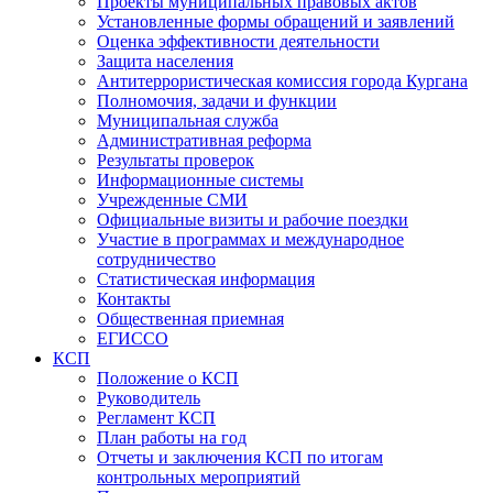
Проекты муниципальных правовых актов
Установленные формы обращений и заявлений
Оценка эффективности деятельности
Защита населения
Антитеррористическая комиссия города Кургана
Полномочия, задачи и функции
Муниципальная служба
Административная реформа
Результаты проверок
Информационные системы
Учрежденные СМИ
Официальные визиты и рабочие поездки
Участие в программах и международное
сотрудничество
Статистическая информация
Контакты
Общественная приемная
ЕГИССО
КСП
Положение о КСП
Руководитель
Регламент КСП
План работы на год
Отчеты и заключения КСП по итогам
контрольных мероприятий