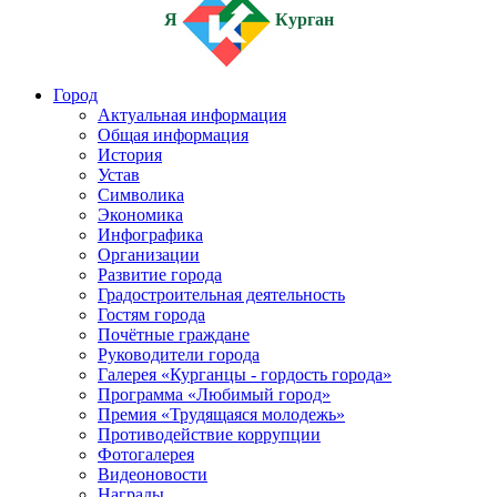
Я
Курган
Город
Актуальная информация
Общая информация
История
Устав
Символика
Экономика
Инфографика
Организации
Развитие города
Градостроительная деятельность
Гостям города
Почётные граждане
Руководители города
Галерея «Курганцы - гордость города»
Программа «Любимый город»
Премия «Трудящаяся молодежь»
Противодействие коррупции
Фотогалерея
Видеоновости
Награды