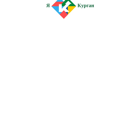
Я
Курган