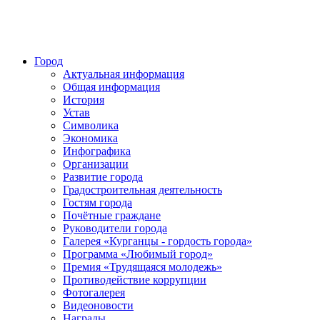
Город
Актуальная информация
Общая информация
История
Устав
Символика
Экономика
Инфографика
Организации
Развитие города
Градостроительная деятельность
Гостям города
Почётные граждане
Руководители города
Галерея «Курганцы - гордость города»
Программа «Любимый город»
Премия «Трудящаяся молодежь»
Противодействие коррупции
Фотогалерея
Видеоновости
Награды