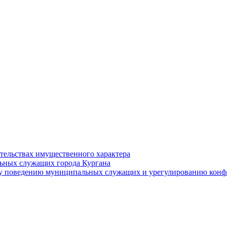
ательствах имущественного характера
ьных служащих города Кургана
у поведению муниципальных служащих и урегулированию конфл