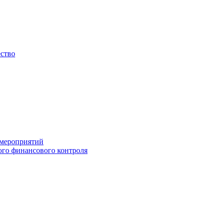
ество
 мероприятий
го финансового контроля