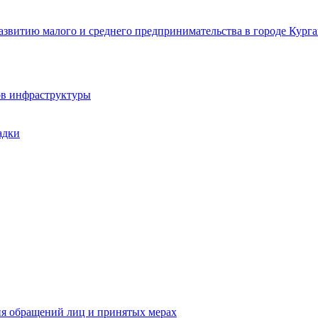
звитию малого и среднего предпринимательства в городе Курга
ов инфраструктуры
адки
ия обращений лиц и принятых мерах