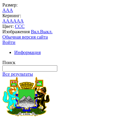
Размер:
A
A
A
Кернинг:
AA
AA
AA
Цвет:
C
C
C
Изображения
Вкл.
Выкл.
Обычная версия сайта
Войти
Информация
Поиск
Все результаты