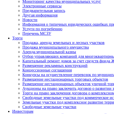
Мониторинг качества муниципальных услуг
Электронные сервисы
Предварительная запись
Другая информация
Новости
Информация о типичных юридических ошибках при
Услуги по погребению
Перечень МСЗУ
Торги
Продажа, аренда земельных и лесных участков
Продажа муниципального имущества
Аренда муниципальной казны
Отбор управляющих компаний для многоквартирн
Капитальный ремонт домов за счет средств фонда
Размещение рекламных конструкций
Концессионные соглашения
Конкурсы на осуществление перевозок по муници
Размещение нестационарных торговых объектов
Размещение нестационарных объектов уличной тор
Аукционы на право заключить договор о развитии 
Торги на право заключения договора о комплексно
Свободные земельные участки под коммерческое и
Земельные участки под комплексное развитие терр
Свободные земельные участки
Инвесторам