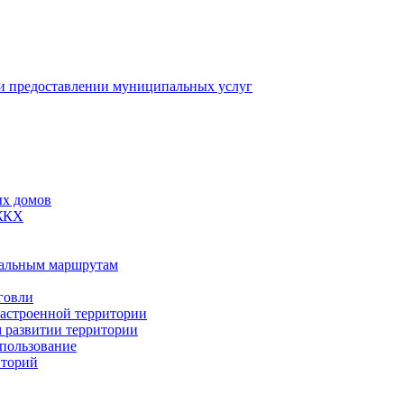
 предоставлении муниципальных услуг
ых домов
 ЖКХ
пальным маршрутам
говли
застроенной территории
м развитии территории
спользование
иторий