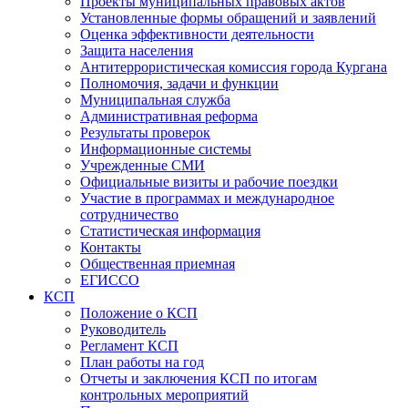
Проекты муниципальных правовых актов
Установленные формы обращений и заявлений
Оценка эффективности деятельности
Защита населения
Антитеррористическая комиссия города Кургана
Полномочия, задачи и функции
Муниципальная служба
Административная реформа
Результаты проверок
Информационные системы
Учрежденные СМИ
Официальные визиты и рабочие поездки
Участие в программах и международное
сотрудничество
Статистическая информация
Контакты
Общественная приемная
ЕГИССО
КСП
Положение о КСП
Руководитель
Регламент КСП
План работы на год
Отчеты и заключения КСП по итогам
контрольных мероприятий