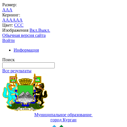
Размер:
A
A
A
Кернинг:
AA
AA
AA
Цвет:
C
C
C
Изображения
Вкл.
Выкл.
Обычная версия сайта
Войти
Информация
Поиск
Все результаты
Муниципальное образование
город Курган