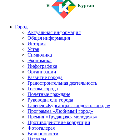
Я
Курган
Город
Актуальная информация
Общая информация
История
Устав
Символика
Экономика
Инфографика
Организации
Развитие города
Градостроительная деятельность
Гостям города
Почётные граждане
Руководители города
Галерея «Курганцы - гордость города»
Программа «Любимый город»
Премия «Трудящаяся молодежь»
Противодействие коррупции
Фотогалерея
Видеоновости
Награды