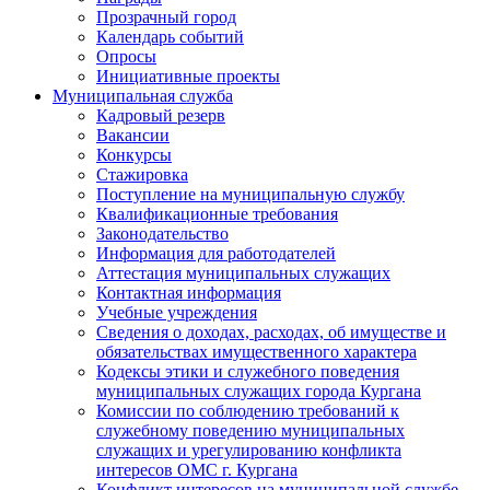
Прозрачный город
Календарь событий
Опросы
Инициативные проекты
Муниципальная служба
Кадровый резерв
Вакансии
Конкурсы
Стажировка
Поступление на муниципальную службу
Квалификационные требования
Законодательство
Информация для работодателей
Аттестация муниципальных служащих
Контактная информация
Учебные учреждения
Сведения о доходах, расходах, об имуществе и
обязательствах имущественного характера
Кодексы этики и служебного поведения
муниципальных служащих города Кургана
Комиссии по соблюдению требований к
служебному поведению муниципальных
служащих и урегулированию конфликта
интересов ОМС г. Кургана
Конфликт интересов на муниципальной службе