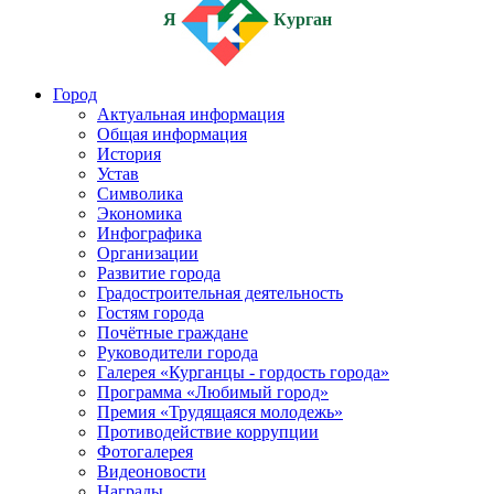
Я
Курган
Город
Актуальная информация
Общая информация
История
Устав
Символика
Экономика
Инфографика
Организации
Развитие города
Градостроительная деятельность
Гостям города
Почётные граждане
Руководители города
Галерея «Курганцы - гордость города»
Программа «Любимый город»
Премия «Трудящаяся молодежь»
Противодействие коррупции
Фотогалерея
Видеоновости
Награды