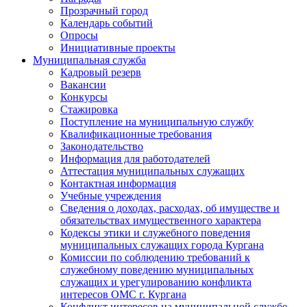
Прозрачный город
Календарь событий
Опросы
Инициативные проекты
Муниципальная служба
Кадровый резерв
Вакансии
Конкурсы
Стажировка
Поступление на муниципальную службу
Квалификационные требования
Законодательство
Информация для работодателей
Аттестация муниципальных служащих
Контактная информация
Учебные учреждения
Сведения о доходах, расходах, об имуществе и
обязательствах имущественного характера
Кодексы этики и служебного поведения
муниципальных служащих города Кургана
Комиссии по соблюдению требований к
служебному поведению муниципальных
служащих и урегулированию конфликта
интересов ОМС г. Кургана
Конфликт интересов на муниципальной службе