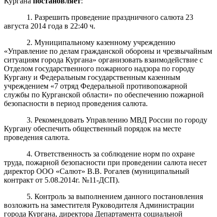
Кургана
п
остановл
яет
:
1. Разрешить проведение праздничного салюта 23
августа 2014 года в 22:40 ч.
2. Муниципальному казенному учреждению
«Управление по делам
гражданской обороны и чрезвычайным
ситуациям города
Кургана»
организовать взаимодействие с
Отделом государственного пожарного надзора по городу
Кургану и
Федеральным государственным казенным
учреждением «7 отряд Федеральной противопожарной
службы по Курганской области»
по обеспечению пожарной
безопасности
в период проведения салюта.
3. Рекомендовать
У
правлению
МВД России по городу
Кургану
обеспечить общественный порядок на месте
проведения салюта.
4. Ответственность за соблюдение норм по охране
труда, пожарной безопасности при проведении салюта несет
директор ООО «Салют» В.В. Рогалев (муниципальный
контракт от 5.08.2014г. №11-ДСП).
5. Контроль за выполнением данного постановления
возложить на заместителя Руководителя Администрации
города Кургана, директора Департамента социальной