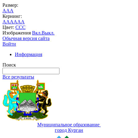
Размер:
A
A
A
Кернинг:
AA
AA
AA
Цвет:
C
C
C
Изображения
Вкл.
Выкл.
Обычная версия сайта
Войти
Информация
Поиск
Все результаты
Муниципальное образование
город Курган