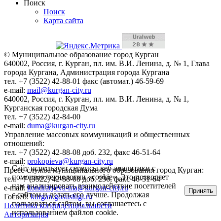
Поиск
Поиск
Карта сайта
© Муниципальное образование город Курган
640002, Россия, г. Курган, пл. им. В.И. Ленина, д. № 1, Глава
города Кургана, Администрация города Кургана
тел. +7 (3522) 42-88-01 факс (автомат.) 46-59-69
e-mail:
mail@kurgan-city.ru
640002, Россия, г. Курган, пл. им. В.И. Ленина, д. № 1,
Курганская городская Дума
тел. +7 (3522) 42-84-00
e-mail:
duma@kurgan-city.ru
Управление массовых коммуникаций и общественных
отношений:
тел. +7 (3522) 42-88-08 доб. 232, факс 46-51-64
e-mail:
prokopieva@kurgan-city.ru
Сайт использует сервисы веб-аналитики с
Пресс-служба муниципального образования город Курган:
помощью технологии «cookie». Это позволяет
тел. +7 (3522) 42-88-08 доб. 236, факс 46-51-64
нам анализировать взаимодействие посетителей
e-mail:
kondratyeva-ma@kurgan-city.ru
Принять
с сайтом и делать его лучше. Продолжая
Госвеб:
kurgan.gosuslugi.ru
пользоваться сайтом, вы соглашаетесь с
Политика конфиденциальности
использованием файлов cookie.
Авторизация