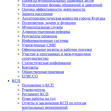
Проекты муниципальных правовых актов
Установленные формы обращений и заявлений
Оценка эффективности деятельности
Защита населения
Антитеррористическая комиссия города Кургана
Полномочия, задачи и функции
Муниципальная служба
Административная реформа
Результаты проверок
Информационные системы
Учрежденные СМИ
Официальные визиты и рабочие поездки
Участие в программах и международное
сотрудничество
Статистическая информация
Контакты
Общественная приемная
ЕГИССО
КСП
Положение о КСП
Руководитель
Регламент КСП
План работы на год
Отчеты и заключения КСП по итогам
контрольных мероприятий