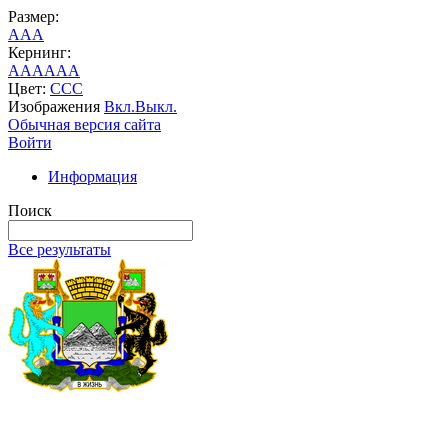
Размер:
A
A
A
Кернинг:
AA
AA
AA
Цвет:
C
C
C
Изображения
Вкл.
Выкл.
Обычная версия сайта
Войти
Информация
Поиск
Все результаты