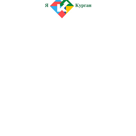
Я
Курган