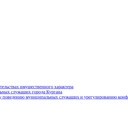
ательствах имущественного характера
ьных служащих города Кургана
у поведению муниципальных служащих и урегулированию конфл