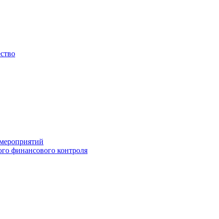
ество
 мероприятий
го финансового контроля