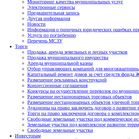
Мониторинг качества муниципальных услуг
Электронные сервисы
Предварительная запись
Другая информация
Новости
Информация о типичных юридических ошибках при
Услуги по погребению
Перечень МСЗУ
Торги
Продажа, аренда земельных и лесных участков
Продажа муниципального имущества
Аренда муниципальной казны
Отбор управляющих компаний для многоквартирн
Капитальный ремонт домов за счет средств фонда
Размещение рекламных конструкций
Концессионные соглашения
Конкурсы на осуществление перевозок по муници
Размещение нестационарных торговых объектов
Размещение нестационарных объектов уличной тор
Аукционы на право заключить договор о развитии 
Торги на право заключения договора о комплексно
Свободные земельные участки под коммерческое и
Земельные участки под комплексное развитие терр
Свободные земельные участки
Инвесторам