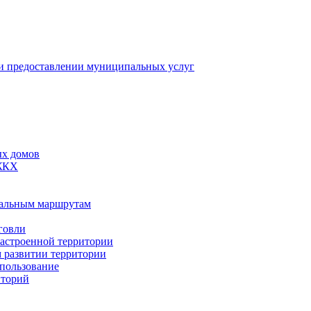
 предоставлении муниципальных услуг
ых домов
 ЖКХ
пальным маршрутам
говли
застроенной территории
м развитии территории
спользование
иторий