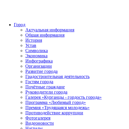
Город
Актуальная информация
Общая информация
История
Устав
Символика
Экономика
Инфографика
Организации
Развитие города
Градостроительная деятельность
Гостям города
Почётные граждане
Руководители города
Галерея «Курганцы - гордость города»
Программа «Любимый город»
Премия «Трудящаяся молодежь»
Противодействие коррупции
Фотогалерея
Видеоновости
Награды