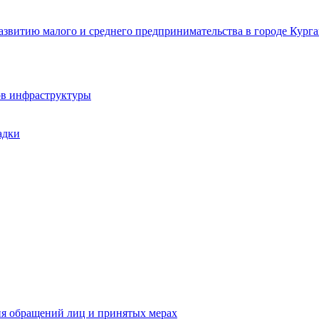
звитию малого и среднего предпринимательства в городе Курга
ов инфраструктуры
адки
ия обращений лиц и принятых мерах