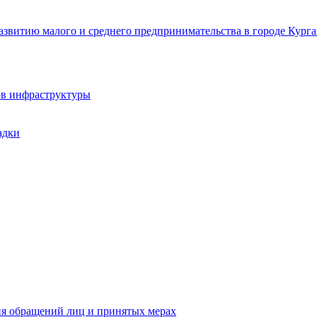
звитию малого и среднего предпринимательства в городе Курга
ов инфраструктуры
адки
ия обращений лиц и принятых мерах