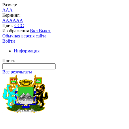
Размер:
A
A
A
Кернинг:
AA
AA
AA
Цвет:
C
C
C
Изображения
Вкл.
Выкл.
Обычная версия сайта
Войти
Информация
Поиск
Все результаты