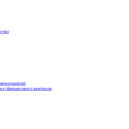
ество
 мероприятий
го финансового контроля