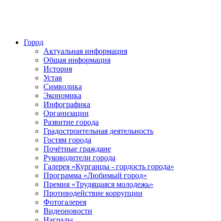
Город
Актуальная информация
Общая информация
История
Устав
Символика
Экономика
Инфографика
Организации
Развитие города
Градостроительная деятельность
Гостям города
Почётные граждане
Руководители города
Галерея «Курганцы - гордость города»
Программа «Любимый город»
Премия «Трудящаяся молодежь»
Противодействие коррупции
Фотогалерея
Видеоновости
Награды