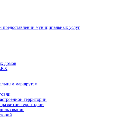
 предоставлении муниципальных услуг
ых домов
 ЖКХ
пальным маршрутам
говли
застроенной территории
м развитии территории
спользование
иторий