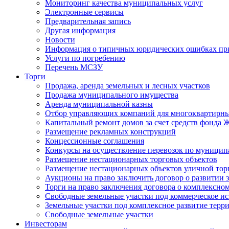
Мониторинг качества муниципальных услуг
Электронные сервисы
Предварительная запись
Другая информация
Новости
Информация о типичных юридических ошибках при
Услуги по погребению
Перечень МСЗУ
Торги
Продажа, аренда земельных и лесных участков
Продажа муниципального имущества
Аренда муниципальной казны
Отбор управляющих компаний для многоквартирн
Капитальный ремонт домов за счет средств фонда
Размещение рекламных конструкций
Концессионные соглашения
Конкурсы на осуществление перевозок по муници
Размещение нестационарных торговых объектов
Размещение нестационарных объектов уличной тор
Аукционы на право заключить договор о развитии 
Торги на право заключения договора о комплексно
Свободные земельные участки под коммерческое и
Земельные участки под комплексное развитие терр
Свободные земельные участки
Инвесторам