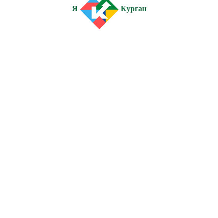
Я
Курган