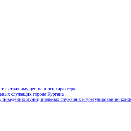
ательствах имущественного характера
ьных служащих города Кургана
у поведению муниципальных служащих и урегулированию конфл