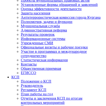
Проекты муниципальных правовых актов
Установленные формы обращений и заявлений
Оценка эффективности деятельности
Защита населения
Антитеррористическая комиссия города Кургана
Полномочия, задачи и функции
Муниципальная служба
Административная реформа
Результаты проверок
Информационные системы
Учрежденные СМИ
Официальные визиты и рабочие поездки
Участие в программах и международное
сотрудничество
Статистическая информация
Контакты
Общественная приемная
ЕГИССО
КСП
Положение о КСП
Руководитель
Регламент КСП
План работы на год
Отчеты и заключения КСП по итогам
контрольных мероприятий