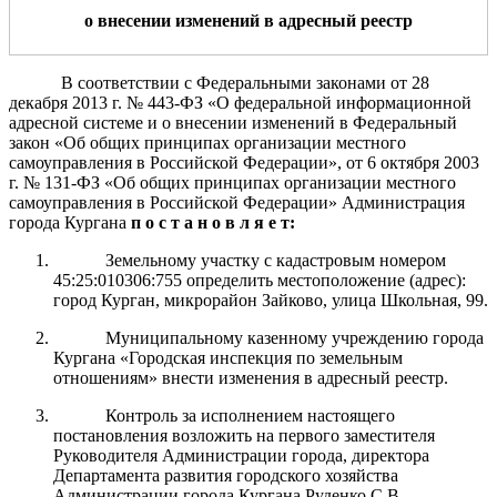
о
внесении изменений в адресный реестр
В соответствии с Федеральными законами от 28
декабря 2013 г.
№ 443-ФЗ «О федеральной информационной
адресной системе и о внесении изменений
в Федеральный
закон «Об общих принципах организации местного
самоуправления в Российской Федерации», от 6 октября 2003
г.
№ 131-ФЗ «Об общих принципах организации местного
самоуправления в Российской Федерации» Администрация
города Кургана
п о с т а н о в л я е т:
Земельному участку с кадастровым номером
45:25:010306:755 определить местоположение (адрес):
город Курган, микрорайон Зайково, улица Школьная, 99.
Муниципальному казенному учреждению города
Кургана «Городская инспекция по земельным
отношениям» внести изменения в адресный реестр.
Контроль за исполнением настоящего
постановления возложить на первого заместителя
Руководителя Администрации города, директора
Департамента развития городского хозяйства
Администрации города Кургана Руденко С.В.