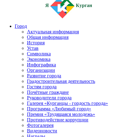
Я
Курган
Город
Актуальная информация
Общая информация
История
Устав
Символика
Экономика
Инфографика
Организации
Развитие города
Градостроительная деятельность
Гостям города
Почётные граждане
Руководители города
Галерея «Курганцы - гордость города»
Программа «Любимый город»
Премия «Трудящаяся молодежь»
Противодействие коррупции
Фотогалерея
Видеоновости
Награды