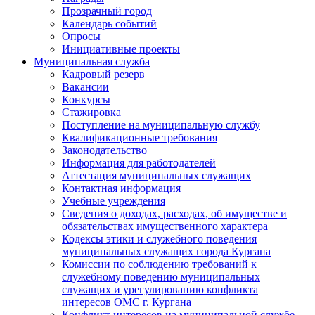
Прозрачный город
Календарь событий
Опросы
Инициативные проекты
Муниципальная служба
Кадровый резерв
Вакансии
Конкурсы
Стажировка
Поступление на муниципальную службу
Квалификационные требования
Законодательство
Информация для работодателей
Аттестация муниципальных служащих
Контактная информация
Учебные учреждения
Сведения о доходах, расходах, об имуществе и
обязательствах имущественного характера
Кодексы этики и служебного поведения
муниципальных служащих города Кургана
Комиссии по соблюдению требований к
служебному поведению муниципальных
служащих и урегулированию конфликта
интересов ОМС г. Кургана
Конфликт интересов на муниципальной службе