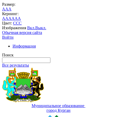
Размер:
A
A
A
Кернинг:
AA
AA
AA
Цвет:
C
C
C
Изображения
Вкл.
Выкл.
Обычная версия сайта
Войти
Информация
Поиск
Все результаты
Муниципальное образование
город Курган