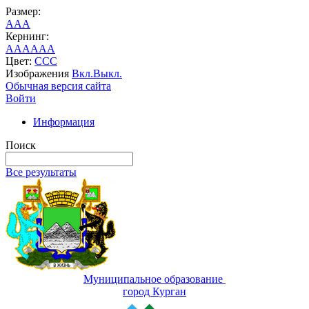
Размер:
A
A
A
Кернинг:
AA
AA
AA
Цвет:
C
C
C
Изображения
Вкл.
Выкл.
Обычная версия сайта
Войти
Информация
Поиск
Все результаты
Муниципальное образование
город Курган