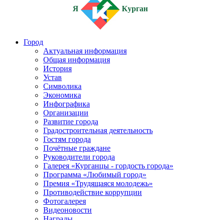
Я
Курган
Город
Актуальная информация
Общая информация
История
Устав
Символика
Экономика
Инфографика
Организации
Развитие города
Градостроительная деятельность
Гостям города
Почётные граждане
Руководители города
Галерея «Курганцы - гордость города»
Программа «Любимый город»
Премия «Трудящаяся молодежь»
Противодействие коррупции
Фотогалерея
Видеоновости
Награды