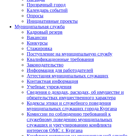
Прозрачный город
Календарь событий
Опросы
Инициативные проекты
Муниципальная служба
Кадровый резерв
Вакансии
Конкурсы
Стажировка
Поступление на муниципальную службу
Квалификационные требования
Законодательство
Информация для работодателей
Аттестация муниципальных служащих
Контактная информация
Учебные учреждения
Сведения о доходах, расходах, об имуществе и
обязательствах имущественного характера
Кодексы этики и служебного поведения
муниципальных служащих города Кургана
Комиссии по соблюдению требований к
служебному поведению муниципальных
служащих и урегулированию конфликта
интересов ОМС г. Кургана
Конфликт интересов на муниципальной службе