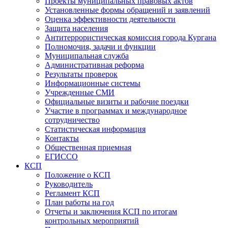
Проекты муниципальных правовых актов
Установленные формы обращений и заявлений
Оценка эффективности деятельности
Защита населения
Антитеррористическая комиссия города Кургана
Полномочия, задачи и функции
Муниципальная служба
Административная реформа
Результаты проверок
Информационные системы
Учрежденные СМИ
Официальные визиты и рабочие поездки
Участие в программах и международное
сотрудничество
Статистическая информация
Контакты
Общественная приемная
ЕГИССО
КСП
Положение о КСП
Руководитель
Регламент КСП
План работы на год
Отчеты и заключения КСП по итогам
контрольных мероприятий