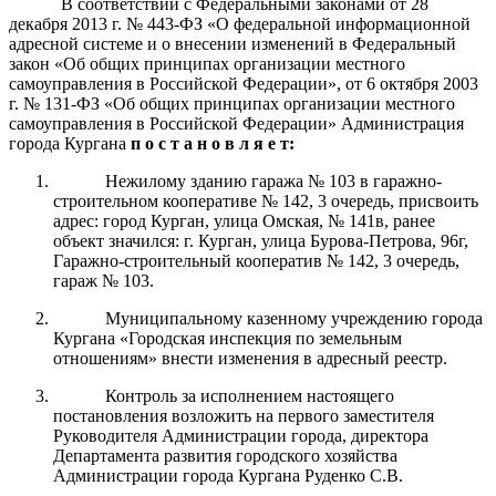
В соответствии с Федеральными законами от 28
декабря 2013 г.
№ 443-ФЗ «О федеральной информационной
адресной системе и о внесении изменений
в Федеральный
закон «Об общих принципах организации местного
самоуправления в Российской Федерации», от 6 октября 2003
г
.
№ 131-ФЗ «Об общих принципах организации местного
самоуправления в Российской Федерации» Администрация
города Кургана
п о с т а н о в л я е т:
Нежилому зданию гаража № 103 в гаражно-
строительном кооперативе № 142, 3 очередь, присвоить
адрес: город Курган, улица Омская, № 141в, ранее
объект значился: г. Курган, улица Бурова-Петрова, 96г,
Гаражно-строительный кооператив № 142, 3 очередь,
гараж № 103.
Муниципальному казенному учреждению города
Кургана «Городская инспекция по земельным
отношениям» внести изменения в адресный реестр.
Контроль за исполнением настоящего
постановления возложить на первого заместителя
Руководителя Администрации города, директора
Департамента развития городского хозяйства
Администрации города Кургана Руденко С.В.