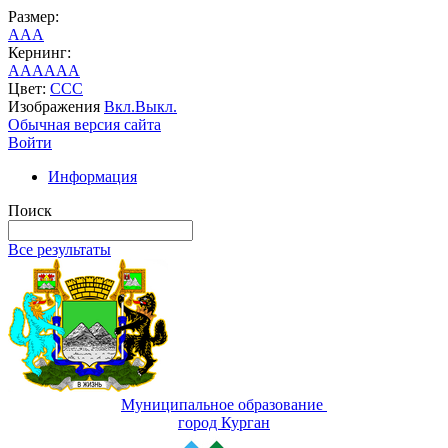
Размер:
A
A
A
Кернинг:
AA
AA
AA
Цвет:
C
C
C
Изображения
Вкл.
Выкл.
Обычная версия сайта
Войти
Информация
Поиск
Все результаты
Муниципальное образование
город Курган