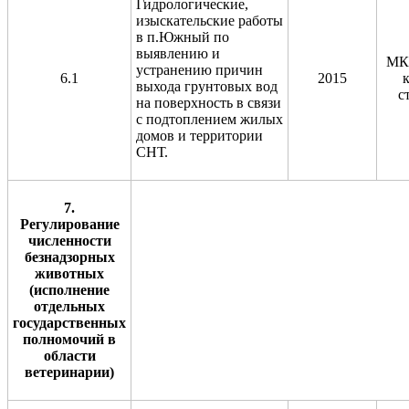
Гидрологические,
изыскательские работы
в п.Южный по
выявлению и
МК
устранению причин
6.1
2015
выхода грунтовых вод
с
на поверхность в связи
с подтоплением жилых
домов и территории
СНТ.
7.
Регулирование
численности
безнадзорных
животных
(исполнение
отдельных
государственных
полномочий в
области
ветеринарии)