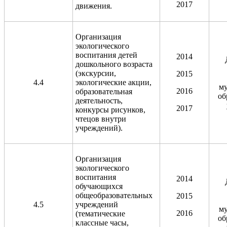
2017
движения.
Организация
экологического
воспитания детей
2014
дошкольного возраста
(экскурсии,
2015
4.4
экологические акции,
м
2016
образовательная
об
деятельность,
2017
конкурсы рисунков,
чтецов внутри
учреждений).
Организация
экологического
воспитания
2014
обучающихся
общеобразовательных
2015
4.5
учреждений
м
2016
(тематические
об
классные часы,