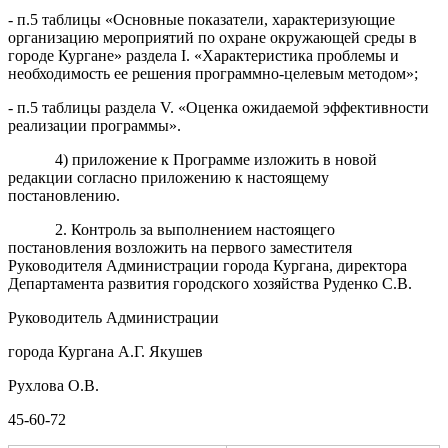
-
п.5
таблицы «Основные показатели, характеризующие
организацию мероприятий по охране окружающей среды в
городе Кургане»
раздела
I
. «
Характеристика проблемы и
необходимость ее решения программно-целевым методом
»;
- п.5
таблицы раздел
а
V
.
«О
ценка ожидаемой эффективности
реализации программы
».
4
) приложение
к Программе изложить в новой
редакции согласно приложению к настоящему
постановлению.
2
. Контроль за выполнением настоящ
его
постановления возложить на п
ервого заместителя
Руководителя Администрации города Кургана, директора
Департамента развития городского хозяйства Руденко С.В.
Руководитель Администрации
города Кургана
А.
Г.
Якушев
Рухлова О.В.
45-
60
-
72