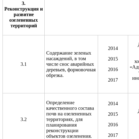
3.
Реконструкция и
развитие
озелененных
территорий
2014
Содержание зеленых
насаждений, в том
2015
х
3.1
числе снос аварийных
«Ад
2016
деревьев, формовочная
обрезка.
ин
2017
Определение
2014
качественного состава
почв на озелененных
2015
3.2
территориях, для
2016
планирования
реконструкции
2017
объектов озеленения.