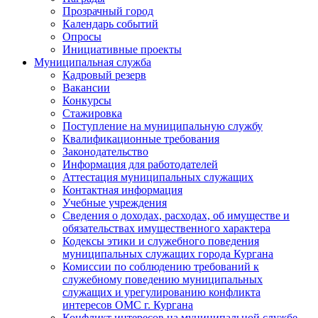
Прозрачный город
Календарь событий
Опросы
Инициативные проекты
Муниципальная служба
Кадровый резерв
Вакансии
Конкурсы
Стажировка
Поступление на муниципальную службу
Квалификационные требования
Законодательство
Информация для работодателей
Аттестация муниципальных служащих
Контактная информация
Учебные учреждения
Сведения о доходах, расходах, об имуществе и
обязательствах имущественного характера
Кодексы этики и служебного поведения
муниципальных служащих города Кургана
Комиссии по соблюдению требований к
служебному поведению муниципальных
служащих и урегулированию конфликта
интересов ОМС г. Кургана
Конфликт интересов на муниципальной службе