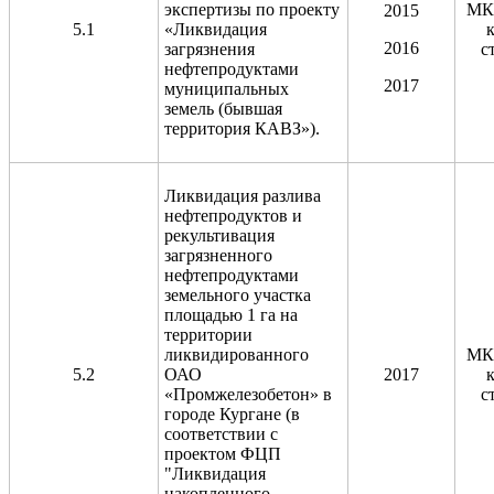
экспертизы по проекту
МК
2015
5.1
«Ликвидация
2016
загрязнения
с
нефтепродуктами
2017
муниципальных
земель (бывшая
территория КАВЗ»).
Ликвидация разлива
нефтепродуктов и
рекультивация
загрязненного
нефтепродуктами
земельного участка
площадью 1 га на
территории
ликвидированного
МК
5.2
ОАО
2017
«Промжелезобетон» в
с
городе Кургане (в
соответствии с
проектом ФЦП
"Ликвидация
накопленного