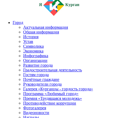
Я
Курган
Город
Актуальная информация
Общая информация
История
Устав
Символика
Экономика
Инфографика
Организации
Развитие города
Градостроительная деятельность
Гостям города
Почётные граждане
Руководители города
Галерея «Курганцы - гордость города»
Программа «Любимый город»
Премия «Трудящаяся молодежь»
Противодействие коррупции
Фотогалерея
Видеоновости
Награды