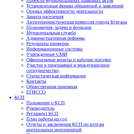
Проекты муниципальных правовых актов
Установленные формы обращений и заявлений
Оценка эффективности деятельности
Защита населения
Антитеррористическая комиссия города Кургана
Полномочия, задачи и функции
Муниципальная служба
Административная реформа
Результаты проверок
Информационные системы
Учрежденные СМИ
Официальные визиты и рабочие поездки
Участие в программах и международное
сотрудничество
Статистическая информация
Контакты
Общественная приемная
ЕГИССО
КСП
Положение о КСП
Руководитель
Регламент КСП
План работы на год
Отчеты и заключения КСП по итогам
контрольных мероприятий