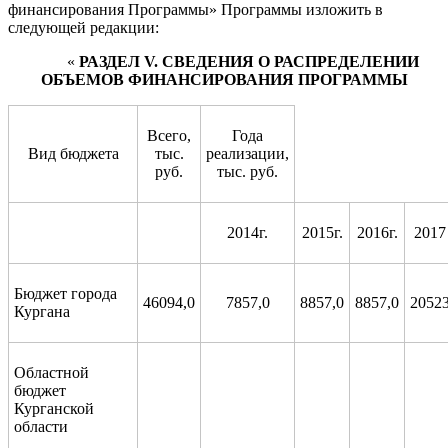
финансирования Программы» Программы изложить в
следующей редакции:
«
РАЗДЕЛ
V
. СВЕДЕНИЯ О РАСПРЕДЕЛЕНИИ
ОБЪЕМОВ ФИНАНСИРОВАНИЯ ПРОГРАММЫ
Всего,
Года
Вид бюджета
тыс.
реализации,
руб.
тыс. руб.
2014г.
2015г.
2016г.
2017 
Бюджет города
46094,0
7857,0
8857,0
8857,0
20523
Кургана
Областной
бюджет
Курганской
области