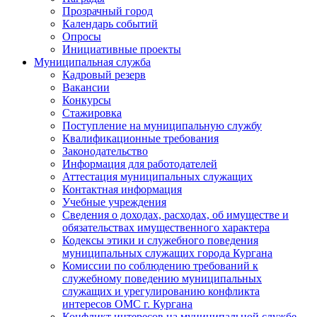
Прозрачный город
Календарь событий
Опросы
Инициативные проекты
Муниципальная служба
Кадровый резерв
Вакансии
Конкурсы
Стажировка
Поступление на муниципальную службу
Квалификационные требования
Законодательство
Информация для работодателей
Аттестация муниципальных служащих
Контактная информация
Учебные учреждения
Сведения о доходах, расходах, об имуществе и
обязательствах имущественного характера
Кодексы этики и служебного поведения
муниципальных служащих города Кургана
Комиссии по соблюдению требований к
служебному поведению муниципальных
служащих и урегулированию конфликта
интересов ОМС г. Кургана
Конфликт интересов на муниципальной службе