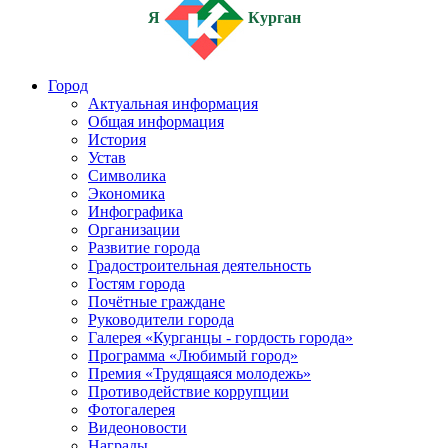
Я
Курган
Город
Актуальная информация
Общая информация
История
Устав
Символика
Экономика
Инфографика
Организации
Развитие города
Градостроительная деятельность
Гостям города
Почётные граждане
Руководители города
Галерея «Курганцы - гордость города»
Программа «Любимый город»
Премия «Трудящаяся молодежь»
Противодействие коррупции
Фотогалерея
Видеоновости
Награды