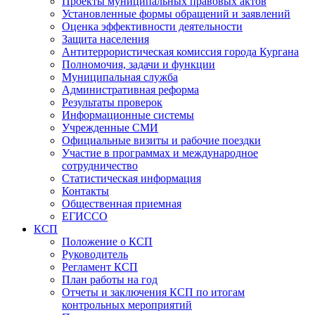
Проекты муниципальных правовых актов
Установленные формы обращений и заявлений
Оценка эффективности деятельности
Защита населения
Антитеррористическая комиссия города Кургана
Полномочия, задачи и функции
Муниципальная служба
Административная реформа
Результаты проверок
Информационные системы
Учрежденные СМИ
Официальные визиты и рабочие поездки
Участие в программах и международное
сотрудничество
Статистическая информация
Контакты
Общественная приемная
ЕГИССО
КСП
Положение о КСП
Руководитель
Регламент КСП
План работы на год
Отчеты и заключения КСП по итогам
контрольных мероприятий