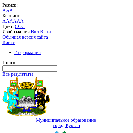
Размер:
A
A
A
Кернинг:
AA
AA
AA
Цвет:
C
C
C
Изображения
Вкл.
Выкл.
Обычная версия сайта
Войти
Информация
Поиск
Все результаты
Муниципальное образование
город Курган