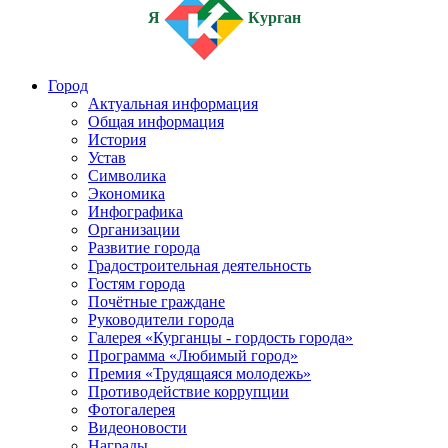
Я
Курган
Город
Актуальная информация
Общая информация
История
Устав
Символика
Экономика
Инфографика
Организации
Развитие города
Градостроительная деятельность
Гостям города
Почётные граждане
Руководители города
Галерея «Курганцы - гордость города»
Программа «Любимый город»
Премия «Трудящаяся молодежь»
Противодействие коррупции
Фотогалерея
Видеоновости
Награды