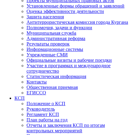
Проекты муниципальных правовых актов
Установленные формы обращений и заявлений
Оценка эффективности деятельности
Защита населения
Антитеррористическая комиссия города Кургана
Полномочия, задачи и функции
Муниципальная служба
Административная реформа
Результаты проверок
Информационные системы
Учрежденные СМИ
Официальные визиты и рабочие поездки
Участие в программах и международное
сотрудничество
Статистическая информация
Контакты
Общественная приемная
ЕГИССО
КСП
Положение о КСП
Руководитель
Регламент КСП
План работы на год
Отчеты и заключения КСП по итогам
контрольных мероприятий