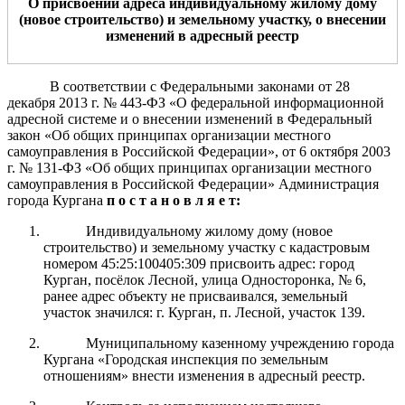
О присвоении адреса индивидуальному жилому дому
(новое строительство) и земельному участку
, о внесении
изменений в адресный реестр
В соответствии с Федеральными законами от 28
декабря 2013 г. № 443-ФЗ «О федеральной информационной
адресной системе и о внесении изменений в Федеральный
закон «Об общих принципах организации местного
самоуправления в Российской Федерации», от 6 октября 2003
г. № 131-ФЗ «Об общих принципах организации местного
самоуправления в Российской Федерации» Администрация
города Кургана
п о с т а н о в л я е т:
Индивидуальному жилому дому (новое
строительство) и земельному участку с кадастровым
номером 45:25:100405:309 присвоить адрес: город
Курган, посёлок Лесной, улица Односторонка, № 6,
ранее адрес объекту не присваивался, земельный
участок значился: г. Курган, п. Лесной, участок 139.
Муниципальному казенному учреждению города
Кургана «Городская инспекция по земельным
отношениям» внести изменения в адресный реестр.