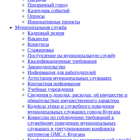
Прозрачный город
Календарь событий
Опросы
Инициативные проекты
Муниципальная служба
Кадровый резерв
Вакансии
Конкурсы
Стажировка
Поступление на муниципальную службу
Квалификационные требования
Законодательство
Информация для работодателей
Аттестация муниципальных служащих
Контактная информация
Учебные учреждения
Сведения о доходах, расходах, об имуществе и
обязательствах имущественного характера
Кодексы этики и служебного поведения
муниципальных служащих города Кургана
Комиссии по соблюдению требований к
служебному поведению муниципальных
служащих и урегулированию конфликта
интересов ОМС г. Кургана
Конфликт интересов на муниципальной службе