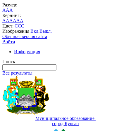
Размер:
A
A
A
Кернинг:
AA
AA
AA
Цвет:
C
C
C
Изображения
Вкл.
Выкл.
Обычная версия сайта
Войти
Информация
Поиск
Все результаты
Муниципальное образование
город Курган