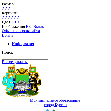
Размер:
A
A
A
Кернинг:
AA
AA
AA
Цвет:
C
C
C
Изображения
Вкл.
Выкл.
Обычная версия сайта
Войти
Информация
Поиск
Все результаты
Муниципальное образование
город Курган