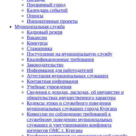
Прозрачный город
Календарь событий
Опросы
Инициативные проекты
Муниципальная служба
Кадровый резерв
Вакансии
Конкурсы
Стажировка
Поступление на муниципальную службу
Квалификационные требования
Законодательство
Информация для работодателей
Аттестация муниципальных служащих
Контактная информация
Учебные учреждения
Сведения о доходах, расходах, об имуществе и
обязательствах имущественного характера
Кодексы этики и служебного поведения
муниципальных служащих города Кургана
Комиссии по соблюдению требований к
служебному поведению муниципальных
служащих и урегулированию конфликта
интересов ОМС г. Кургана
Конфликт интересов на муниципальной службе