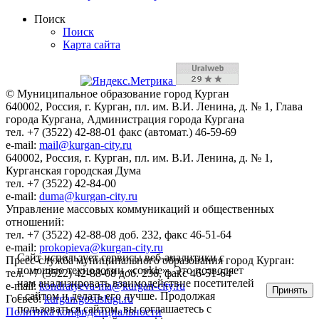
Поиск
Поиск
Карта сайта
© Муниципальное образование город Курган
640002, Россия, г. Курган, пл. им. В.И. Ленина, д. № 1, Глава
города Кургана, Администрация города Кургана
тел. +7 (3522) 42-88-01 факс (автомат.) 46-59-69
e-mail:
mail@kurgan-city.ru
640002, Россия, г. Курган, пл. им. В.И. Ленина, д. № 1,
Курганская городская Дума
тел. +7 (3522) 42-84-00
e-mail:
duma@kurgan-city.ru
Управление массовых коммуникаций и общественных
отношений:
тел. +7 (3522) 42-88-08 доб. 232, факс 46-51-64
e-mail:
prokopieva@kurgan-city.ru
Сайт использует сервисы веб-аналитики с
Пресс-служба муниципального образования город Курган:
помощью технологии «cookie». Это позволяет
тел. +7 (3522) 42-88-08 доб. 236, факс 46-51-64
нам анализировать взаимодействие посетителей
e-mail:
kondratyeva-ma@kurgan-city.ru
Принять
с сайтом и делать его лучше. Продолжая
Госвеб:
kurgan.gosuslugi.ru
пользоваться сайтом, вы соглашаетесь с
Политика конфиденциальности