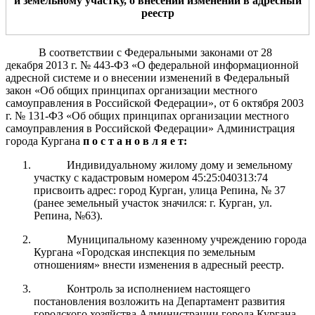
и земельному участку
, о
внесении изменений в адресный
реестр
В соответствии с Федеральными законами от 28
декабря 2013 г.
№ 443-ФЗ «О федеральной информационной
адресной системе и о внесении изменений
в Федеральный
закон «Об общих принципах организации местного
самоуправления в Российской Федерации», от 6 октября 2003
г.
№ 131-ФЗ «Об общих принципах организации местного
самоуправления в Российской Федерации» Администрация
города Кургана
п о с т а н о в л я е т:
Индивидуальному жилому дому и земельному
участку с кадастровым номером 45:25:040313:74
присвоить адрес: город Курган, улица Репина, № 37
(ранее земельный участок значился: г. Курган, ул.
Репина, №63).
Муниципальному казенному учреждению города
Кургана «Городская инспекция по земельным
отношениям» внести изменения в адресный реестр.
Контроль за исполнением настоящего
постановления возложить на Департамент развития
городского хозяйства Администрации города Кургана.