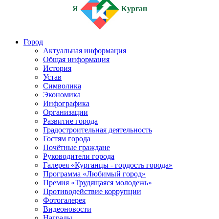
Я
Курган
Город
Актуальная информация
Общая информация
История
Устав
Символика
Экономика
Инфографика
Организации
Развитие города
Градостроительная деятельность
Гостям города
Почётные граждане
Руководители города
Галерея «Курганцы - гордость города»
Программа «Любимый город»
Премия «Трудящаяся молодежь»
Противодействие коррупции
Фотогалерея
Видеоновости
Награды