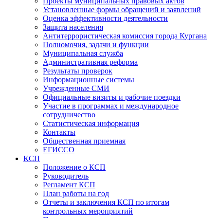
Проекты муниципальных правовых актов
Установленные формы обращений и заявлений
Оценка эффективности деятельности
Защита населения
Антитеррористическая комиссия города Кургана
Полномочия, задачи и функции
Муниципальная служба
Административная реформа
Результаты проверок
Информационные системы
Учрежденные СМИ
Официальные визиты и рабочие поездки
Участие в программах и международное
сотрудничество
Статистическая информация
Контакты
Общественная приемная
ЕГИССО
КСП
Положение о КСП
Руководитель
Регламент КСП
План работы на год
Отчеты и заключения КСП по итогам
контрольных мероприятий