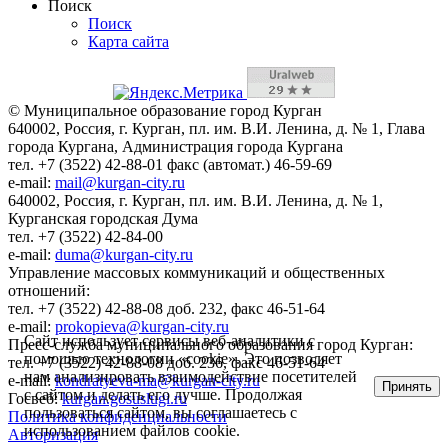
Поиск
Поиск
Карта сайта
© Муниципальное образование город Курган
640002, Россия, г. Курган, пл. им. В.И. Ленина, д. № 1, Глава
города Кургана, Администрация города Кургана
тел. +7 (3522) 42-88-01 факс (автомат.) 46-59-69
e-mail:
mail@kurgan-city.ru
640002, Россия, г. Курган, пл. им. В.И. Ленина, д. № 1,
Курганская городская Дума
тел. +7 (3522) 42-84-00
e-mail:
duma@kurgan-city.ru
Управление массовых коммуникаций и общественных
отношений:
тел. +7 (3522) 42-88-08 доб. 232, факс 46-51-64
e-mail:
prokopieva@kurgan-city.ru
Сайт использует сервисы веб-аналитики с
Пресс-служба муниципального образования город Курган:
помощью технологии «cookie». Это позволяет
тел. +7 (3522) 42-88-08 доб. 236, факс 46-51-64
нам анализировать взаимодействие посетителей
e-mail:
kondratyeva-ma@kurgan-city.ru
Принять
с сайтом и делать его лучше. Продолжая
Госвеб:
kurgan.gosuslugi.ru
пользоваться сайтом, вы соглашаетесь с
Политика конфиденциальности
использованием файлов cookie.
Авторизация