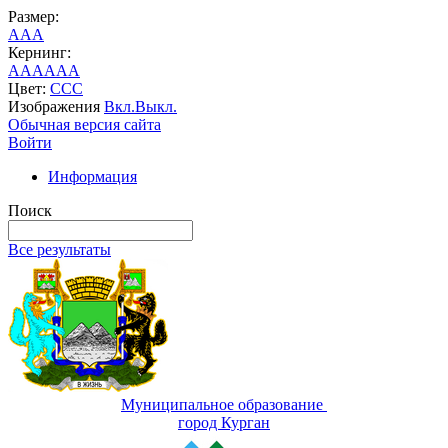
Размер:
A
A
A
Кернинг:
AA
AA
AA
Цвет:
C
C
C
Изображения
Вкл.
Выкл.
Обычная версия сайта
Войти
Информация
Поиск
Все результаты
Муниципальное образование
город Курган