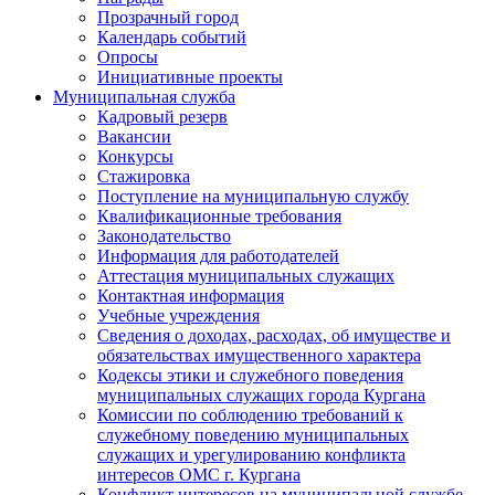
Прозрачный город
Календарь событий
Опросы
Инициативные проекты
Муниципальная служба
Кадровый резерв
Вакансии
Конкурсы
Стажировка
Поступление на муниципальную службу
Квалификационные требования
Законодательство
Информация для работодателей
Аттестация муниципальных служащих
Контактная информация
Учебные учреждения
Сведения о доходах, расходах, об имуществе и
обязательствах имущественного характера
Кодексы этики и служебного поведения
муниципальных служащих города Кургана
Комиссии по соблюдению требований к
служебному поведению муниципальных
служащих и урегулированию конфликта
интересов ОМС г. Кургана
Конфликт интересов на муниципальной службе