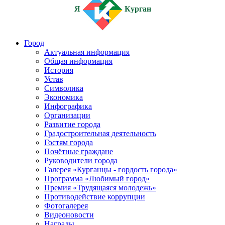
Я
Курган
Город
Актуальная информация
Общая информация
История
Устав
Символика
Экономика
Инфографика
Организации
Развитие города
Градостроительная деятельность
Гостям города
Почётные граждане
Руководители города
Галерея «Курганцы - гордость города»
Программа «Любимый город»
Премия «Трудящаяся молодежь»
Противодействие коррупции
Фотогалерея
Видеоновости
Награды