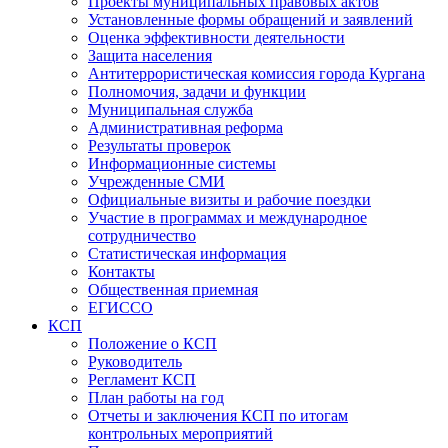
Проекты муниципальных правовых актов
Установленные формы обращений и заявлений
Оценка эффективности деятельности
Защита населения
Антитеррористическая комиссия города Кургана
Полномочия, задачи и функции
Муниципальная служба
Административная реформа
Результаты проверок
Информационные системы
Учрежденные СМИ
Официальные визиты и рабочие поездки
Участие в программах и международное
сотрудничество
Статистическая информация
Контакты
Общественная приемная
ЕГИССО
КСП
Положение о КСП
Руководитель
Регламент КСП
План работы на год
Отчеты и заключения КСП по итогам
контрольных мероприятий