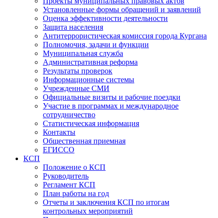
Проекты муниципальных правовых актов
Установленные формы обращений и заявлений
Оценка эффективности деятельности
Защита населения
Антитеррористическая комиссия города Кургана
Полномочия, задачи и функции
Муниципальная служба
Административная реформа
Результаты проверок
Информационные системы
Учрежденные СМИ
Официальные визиты и рабочие поездки
Участие в программах и международное
сотрудничество
Статистическая информация
Контакты
Общественная приемная
ЕГИССО
КСП
Положение о КСП
Руководитель
Регламент КСП
План работы на год
Отчеты и заключения КСП по итогам
контрольных мероприятий