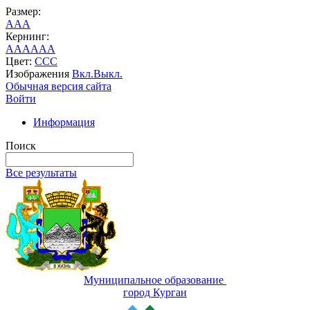
Размер:
A
A
A
Кернинг:
AA
AA
AA
Цвет:
C
C
C
Изображения
Вкл.
Выкл.
Обычная версия сайта
Войти
Информация
Поиск
Все результаты
Муниципальное образование
город Курган