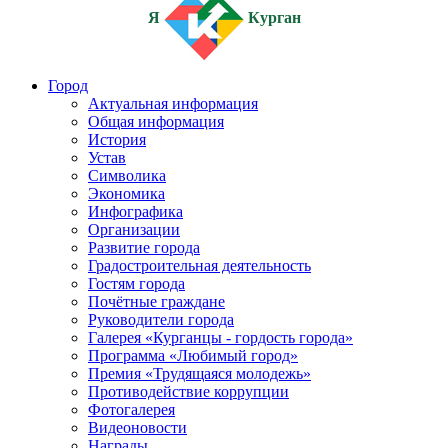
Я
Курган
Город
Актуальная информация
Общая информация
История
Устав
Символика
Экономика
Инфографика
Организации
Развитие города
Градостроительная деятельность
Гостям города
Почётные граждане
Руководители города
Галерея «Курганцы - гордость города»
Программа «Любимый город»
Премия «Трудящаяся молодежь»
Противодействие коррупции
Фотогалерея
Видеоновости
Награды