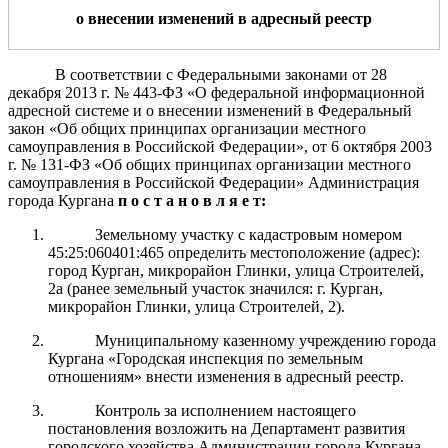
о
внесении изменений в адресный реестр
В соответствии с Федеральными законами от 28
декабря 2013 г.
№ 443-ФЗ «О федеральной информационной
адресной системе и о внесении изменений
в Федеральный
закон «Об общих принципах организации местного
самоуправления в Российской Федерации», от 6 октября 2003
г.
№ 131-ФЗ «Об общих принципах организации местного
самоуправления в Российской Федерации» Администрация
города Кургана
п о с т а н о в л я е т:
Земельному участку с кадастровым номером
45:25:060401:465
определить местоположение (адрес):
город Курган, микрорайон Глинки, улица Строителей,
2а (ранее земельный участок значился: г. Курган,
микрорайон Глинки, улица Строителей, 2).
Муниципальному казенному учреждению города
Кургана «Городская инспекция по земельным
отношениям» внести изменения в адресный реестр.
Контроль за исполнением настоящего
постановления возложить на Департамент развития
городского хозяйства Администрации города Кургана.