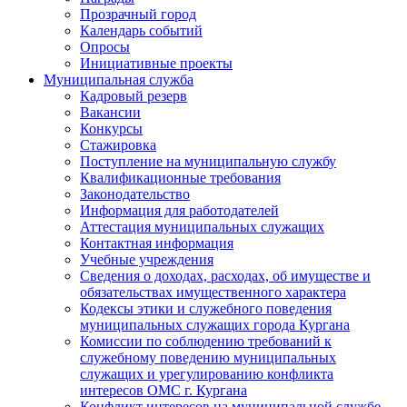
Прозрачный город
Календарь событий
Опросы
Инициативные проекты
Муниципальная служба
Кадровый резерв
Вакансии
Конкурсы
Стажировка
Поступление на муниципальную службу
Квалификационные требования
Законодательство
Информация для работодателей
Аттестация муниципальных служащих
Контактная информация
Учебные учреждения
Сведения о доходах, расходах, об имуществе и
обязательствах имущественного характера
Кодексы этики и служебного поведения
муниципальных служащих города Кургана
Комиссии по соблюдению требований к
служебному поведению муниципальных
служащих и урегулированию конфликта
интересов ОМС г. Кургана
Конфликт интересов на муниципальной службе