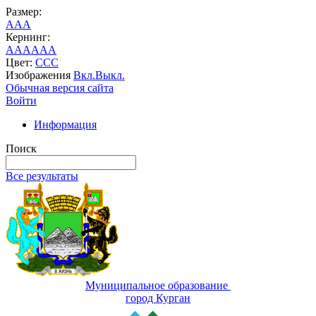
Размер:
A
A
A
Кернинг:
AA
AA
AA
Цвет:
C
C
C
Изображения
Вкл.
Выкл.
Обычная версия сайта
Войти
Информация
Поиск
Все результаты
Муниципальное образование
город Курган