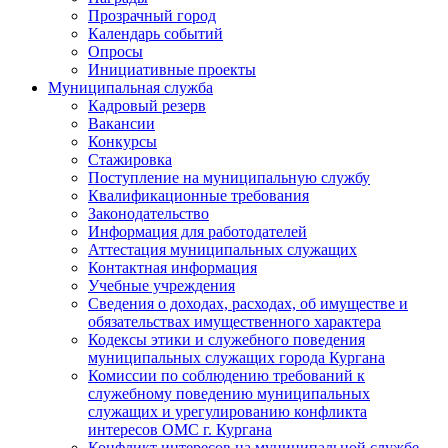
Прозрачный город
Календарь событий
Опросы
Инициативные проекты
Муниципальная служба
Кадровый резерв
Вакансии
Конкурсы
Стажировка
Поступление на муниципальную службу
Квалификационные требования
Законодательство
Информация для работодателей
Аттестация муниципальных служащих
Контактная информация
Учебные учреждения
Сведения о доходах, расходах, об имуществе и
обязательствах имущественного характера
Кодексы этики и служебного поведения
муниципальных служащих города Кургана
Комиссии по соблюдению требований к
служебному поведению муниципальных
служащих и урегулированию конфликта
интересов ОМС г. Кургана
Конфликт интересов на муниципальной службе