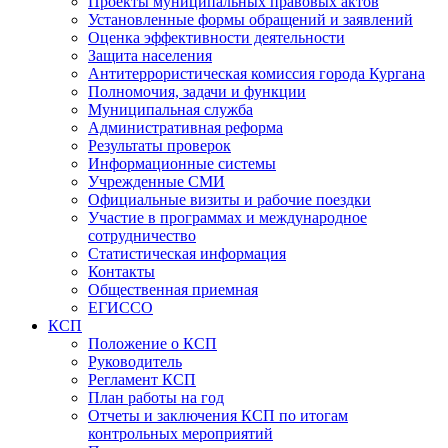
Проекты муниципальных правовых актов
Установленные формы обращений и заявлений
Оценка эффективности деятельности
Защита населения
Антитеррористическая комиссия города Кургана
Полномочия, задачи и функции
Муниципальная служба
Административная реформа
Результаты проверок
Информационные системы
Учрежденные СМИ
Официальные визиты и рабочие поездки
Участие в программах и международное
сотрудничество
Статистическая информация
Контакты
Общественная приемная
ЕГИССО
КСП
Положение о КСП
Руководитель
Регламент КСП
План работы на год
Отчеты и заключения КСП по итогам
контрольных мероприятий