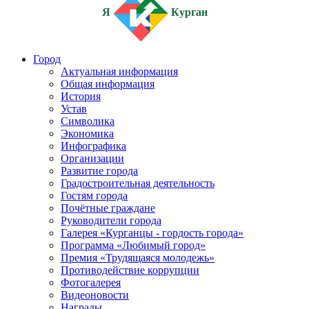
Я
Курган
Город
Актуальная информация
Общая информация
История
Устав
Символика
Экономика
Инфографика
Организации
Развитие города
Градостроительная деятельность
Гостям города
Почётные граждане
Руководители города
Галерея «Курганцы - гордость города»
Программа «Любимый город»
Премия «Трудящаяся молодежь»
Противодействие коррупции
Фотогалерея
Видеоновости
Награды