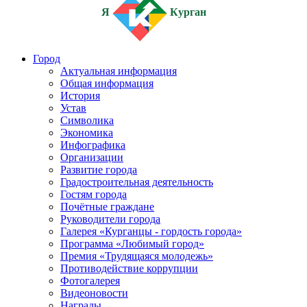
Я
Курган
Город
Актуальная информация
Общая информация
История
Устав
Символика
Экономика
Инфографика
Организации
Развитие города
Градостроительная деятельность
Гостям города
Почётные граждане
Руководители города
Галерея «Курганцы - гордость города»
Программа «Любимый город»
Премия «Трудящаяся молодежь»
Противодействие коррупции
Фотогалерея
Видеоновости
Награды