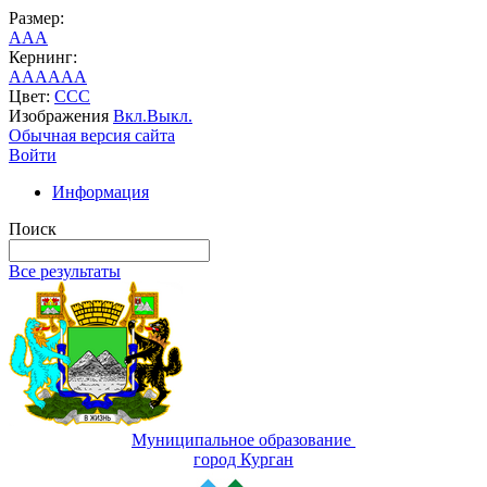
Размер:
A
A
A
Кернинг:
AA
AA
AA
Цвет:
C
C
C
Изображения
Вкл.
Выкл.
Обычная версия сайта
Войти
Информация
Поиск
Все результаты
Муниципальное образование
город Курган