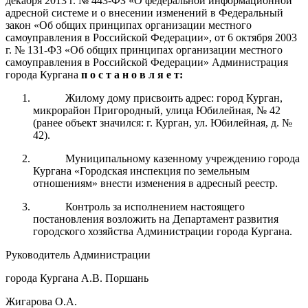
декабря 2013 г.
№ 443-ФЗ «О федеральной информационной
адресной системе и о внесении изменений
в Федеральный
закон «Об общих принципах организации местного
самоуправления в Российской Федерации», от 6 октября 2003
г.
№ 131-ФЗ «Об общих принципах организации местного
самоуправления в Российской Федерации» Администрация
города Кургана
п о с т а н о в л я е т:
Жилому дому присвоить адрес: город Курган,
микрорайон Пригородный, улица Юбилейная, № 42
(ранее объект значился: г. Курган, ул. Юбилейная, д. №
42).
Муниципальному казенному учреждению города
Кургана «Городская инспекция по земельным
отношениям» внести изменения в адресный реестр.
Контроль за исполнением настоящего
постановления возложить на Департамент развития
городского хозяйства Администрации города Кургана.
Руководитель Администрации
города Кургана А.В. Поршань
Жигарова О.А.