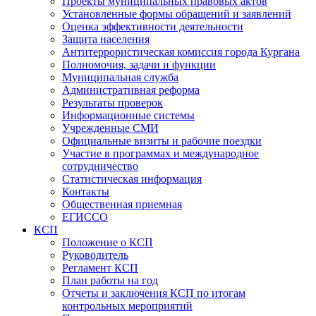
Проекты муниципальных правовых актов
Установленные формы обращений и заявлений
Оценка эффективности деятельности
Защита населения
Антитеррористическая комиссия города Кургана
Полномочия, задачи и функции
Муниципальная служба
Административная реформа
Результаты проверок
Информационные системы
Учрежденные СМИ
Официальные визиты и рабочие поездки
Участие в программах и международное
сотрудничество
Статистическая информация
Контакты
Общественная приемная
ЕГИССО
КСП
Положение о КСП
Руководитель
Регламент КСП
План работы на год
Отчеты и заключения КСП по итогам
контрольных мероприятий