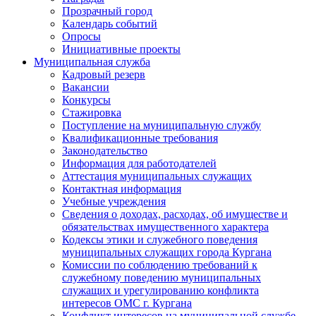
Прозрачный город
Календарь событий
Опросы
Инициативные проекты
Муниципальная служба
Кадровый резерв
Вакансии
Конкурсы
Стажировка
Поступление на муниципальную службу
Квалификационные требования
Законодательство
Информация для работодателей
Аттестация муниципальных служащих
Контактная информация
Учебные учреждения
Сведения о доходах, расходах, об имуществе и
обязательствах имущественного характера
Кодексы этики и служебного поведения
муниципальных служащих города Кургана
Комиссии по соблюдению требований к
служебному поведению муниципальных
служащих и урегулированию конфликта
интересов ОМС г. Кургана
Конфликт интересов на муниципальной службе