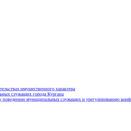
ательствах имущественного характера
ьных служащих города Кургана
у поведению муниципальных служащих и урегулированию конфл