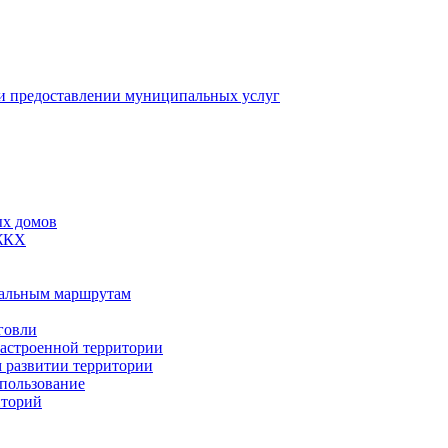
 предоставлении муниципальных услуг
ых домов
 ЖКХ
пальным маршрутам
говли
застроенной территории
м развитии территории
спользование
иторий