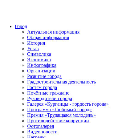
Город
Актуальная информация
Общая информация
История
Устав
Символика
Экономика
Инфографика
Организации
Развитие города
Градостроительная деятельность
Гостям города
Почётные граждане
Руководители города
Галерея «Курганцы - гордость города»
Программа «Любимый город»
Премия «Трудящаяся молодежь»
Противодействие коррупции
Фотогалерея
Видеоновости
Награды