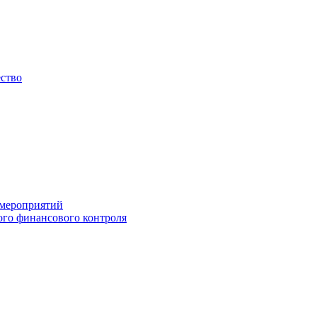
ество
 мероприятий
го финансового контроля