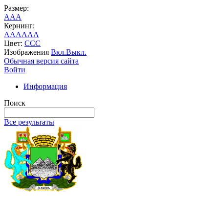
Размер:
A
A
A
Кернинг:
AA
AA
AA
Цвет:
C
C
C
Изображения
Вкл.
Выкл.
Обычная версия сайта
Войти
Информация
Поиск
Все результаты