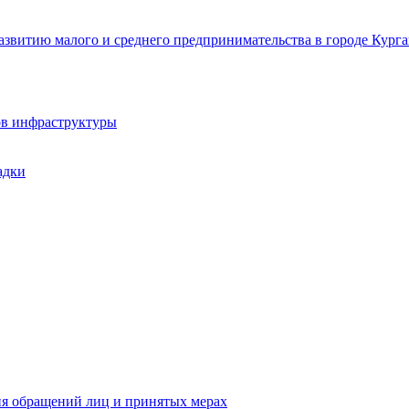
звитию малого и среднего предпринимательства в городе Курга
ов инфраструктуры
адки
ия обращений лиц и принятых мерах