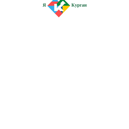
Я
Курган