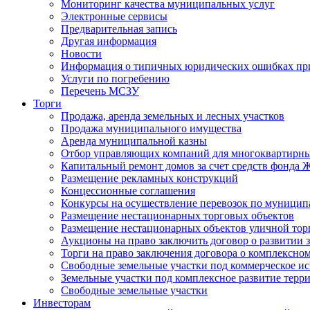
Мониторинг качества муниципальных услуг
Электронные сервисы
Предварительная запись
Другая информация
Новости
Информация о типичных юридических ошибках при
Услуги по погребению
Перечень МСЗУ
Торги
Продажа, аренда земельных и лесных участков
Продажа муниципального имущества
Аренда муниципальной казны
Отбор управляющих компаний для многоквартирн
Капитальный ремонт домов за счет средств фонда
Размещение рекламных конструкций
Концессионные соглашения
Конкурсы на осуществление перевозок по муници
Размещение нестационарных торговых объектов
Размещение нестационарных объектов уличной тор
Аукционы на право заключить договор о развитии 
Торги на право заключения договора о комплексно
Свободные земельные участки под коммерческое и
Земельные участки под комплексное развитие терр
Свободные земельные участки
Инвесторам