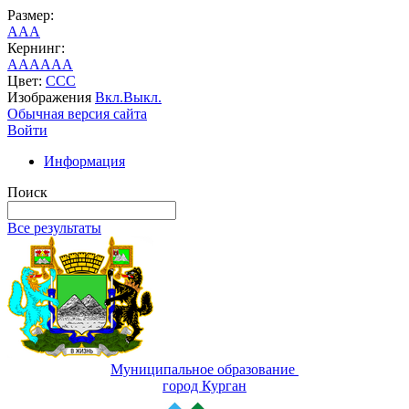
Размер:
A
A
A
Кернинг:
AA
AA
AA
Цвет:
C
C
C
Изображения
Вкл.
Выкл.
Обычная версия сайта
Войти
Информация
Поиск
Все результаты
Муниципальное образование
город Курган