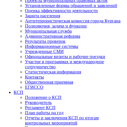
Проекты муниципальных правовых актов
Установленные формы обращений и заявлений
Оценка эффективности деятельности
Защита населения
Антитеррористическая комиссия города Кургана
Полномочия, задачи и функции
Муниципальная служба
Административная реформа
Результаты проверок
Информационные системы
Учрежденные СМИ
Официальные визиты и рабочие поездки
Участие в программах и международное
сотрудничество
Статистическая информация
Контакты
Общественная приемная
ЕГИССО
КСП
Положение о КСП
Руководитель
Регламент КСП
План работы на год
Отчеты и заключения КСП по итогам
контрольных мероприятий