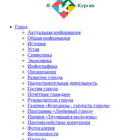
Я
Курган
Город
Актуальная информация
Общая информация
История
Устав
Символика
Экономика
Инфографика
Организации
Развитие города
Градостроительная деятельность
Гостям города
Почётные граждане
Руководители города
Галерея «Курганцы - гордость города»
Программа «Любимый город»
Премия «Трудящаяся молодежь»
Противодействие коррупции
Фотогалерея
Видеоновости
Награды