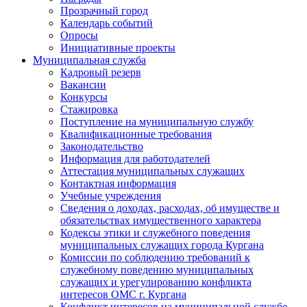
Прозрачный город
Календарь событий
Опросы
Инициативные проекты
Муниципальная служба
Кадровый резерв
Вакансии
Конкурсы
Стажировка
Поступление на муниципальную службу
Квалификационные требования
Законодательство
Информация для работодателей
Аттестация муниципальных служащих
Контактная информация
Учебные учреждения
Сведения о доходах, расходах, об имуществе и
обязательствах имущественного характера
Кодексы этики и служебного поведения
муниципальных служащих города Кургана
Комиссии по соблюдению требований к
служебному поведению муниципальных
служащих и урегулированию конфликта
интересов ОМС г. Кургана
Конфликт интересов на муниципальной службе