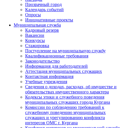
Прозрачный город
Календарь событий
Опросы
Инициативные проекты
Муниципальная служба
Кадровый резерв
Вакансии
Конкурсы
Стажировка
Поступление на муниципальную службу
Квалификационные требования
Законодательство
Информация для работодателей
Аттестация муниципальных служащих
Контактная информация
Учебные учреждения
Сведения о доходах, расходах, об имуществе и
обязательствах имущественного характера
Кодексы этики и служебного поведения
муниципальных служащих города Кургана
Комиссии по соблюдению требований к
служебному поведению муниципальных
служащих и урегулированию конфликта
интересов ОМС г. Кургана
Конфликт интересов на муниципальной службе