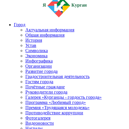
Я
Курган
Город
Актуальная информация
Общая информация
История
Устав
Символика
Экономика
Инфографика
Организации
Развитие города
Градостроительная деятельность
Гостям города
Почётные граждане
Руководители города
Галерея «Курганцы - гордость города»
Программа «Любимый город»
Премия «Трудящаяся молодежь»
Противодействие коррупции
Фотогалерея
Видеоновости
Награды