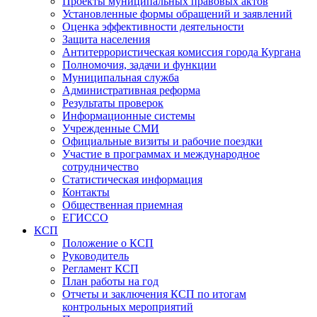
Проекты муниципальных правовых актов
Установленные формы обращений и заявлений
Оценка эффективности деятельности
Защита населения
Антитеррористическая комиссия города Кургана
Полномочия, задачи и функции
Муниципальная служба
Административная реформа
Результаты проверок
Информационные системы
Учрежденные СМИ
Официальные визиты и рабочие поездки
Участие в программах и международное
сотрудничество
Статистическая информация
Контакты
Общественная приемная
ЕГИССО
КСП
Положение о КСП
Руководитель
Регламент КСП
План работы на год
Отчеты и заключения КСП по итогам
контрольных мероприятий