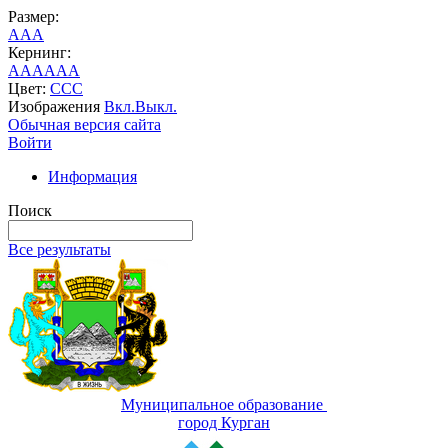
Размер:
A
A
A
Кернинг:
AA
AA
AA
Цвет:
C
C
C
Изображения
Вкл.
Выкл.
Обычная версия сайта
Войти
Информация
Поиск
Все результаты
Муниципальное образование
город Курган