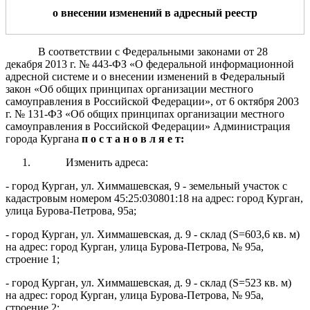
о внесении изменений в адресный реестр
В соответствии с Федеральными законами от 28
декабря 2013 г.
№ 443-ФЗ «О федеральной информационной
адресной системе и о внесении изменений
в Федеральный
закон «Об общих принципах организации местного
самоуправления в Российской Федерации», от 6 октября 2003
г.
№ 131-ФЗ «Об общих принципах организации местного
самоуправления в Российской Федерации» Администрация
города Кургана
п о с т а н о в л я е т:
Изменить адреса:
- город Курган, ул. Химмашевская, 9 - земельный участок с
кадастровым номером 45:25:030801:18 на адрес: город Курган,
улица Бурова-Петрова, 95а;
- город Курган, ул. Химмашевская, д. 9 - склад (S=603,6 кв. м)
на адрес: город Курган, улица Бурова-Петрова, № 95а,
строение 1;
- город Курган, ул. Химмашевская, д. 9 - склад (S=523 кв. м)
на адрес: город Курган, улица Бурова-Петрова, № 95а,
строение 2;