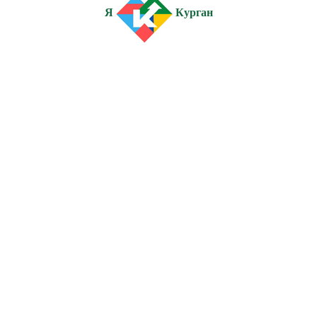
Я
Курган