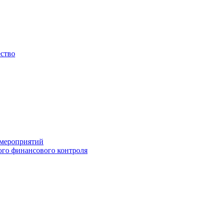
ество
 мероприятий
го финансового контроля