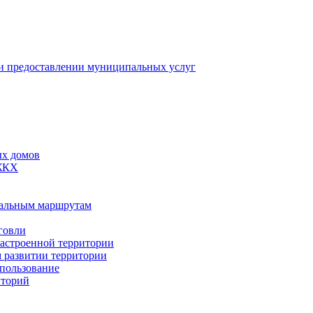
 предоставлении муниципальных услуг
ых домов
 ЖКХ
пальным маршрутам
говли
застроенной территории
м развитии территории
спользование
иторий