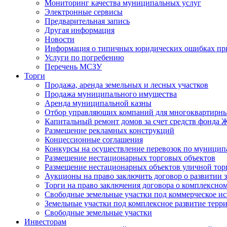
Мониторинг качества муниципальных услуг
Электронные сервисы
Предварительная запись
Другая информация
Новости
Информация о типичных юридических ошибках при
Услуги по погребению
Перечень МСЗУ
Торги
Продажа, аренда земельных и лесных участков
Продажа муниципального имущества
Аренда муниципальной казны
Отбор управляющих компаний для многоквартирн
Капитальный ремонт домов за счет средств фонда
Размещение рекламных конструкций
Концессионные соглашения
Конкурсы на осуществление перевозок по муници
Размещение нестационарных торговых объектов
Размещение нестационарных объектов уличной тор
Аукционы на право заключить договор о развитии 
Торги на право заключения договора о комплексно
Свободные земельные участки под коммерческое и
Земельные участки под комплексное развитие терр
Свободные земельные участки
Инвесторам