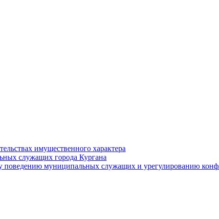
ательствах имущественного характера
ьных служащих города Кургана
у поведению муниципальных служащих и урегулированию конфл