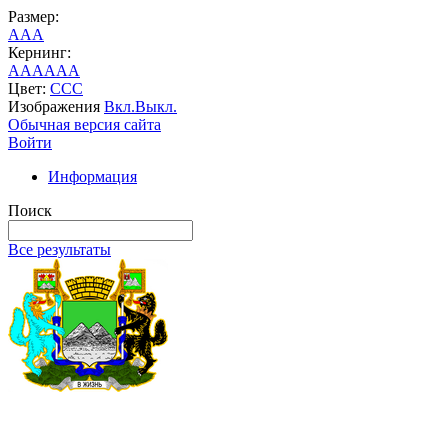
Размер:
A
A
A
Кернинг:
AA
AA
AA
Цвет:
C
C
C
Изображения
Вкл.
Выкл.
Обычная версия сайта
Войти
Информация
Поиск
Все результаты