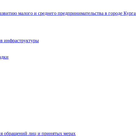
звитию малого и среднего предпринимательства в городе Курга
ов инфраструктуры
адки
ия обращений лиц и принятых мерах