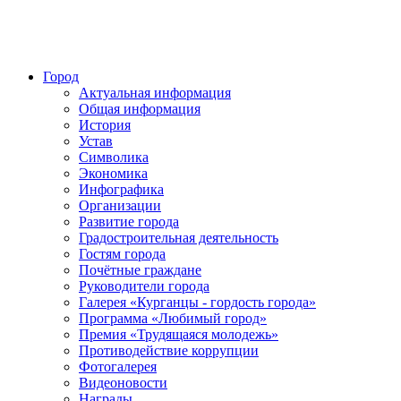
Город
Актуальная информация
Общая информация
История
Устав
Символика
Экономика
Инфографика
Организации
Развитие города
Градостроительная деятельность
Гостям города
Почётные граждане
Руководители города
Галерея «Курганцы - гордость города»
Программа «Любимый город»
Премия «Трудящаяся молодежь»
Противодействие коррупции
Фотогалерея
Видеоновости
Награды