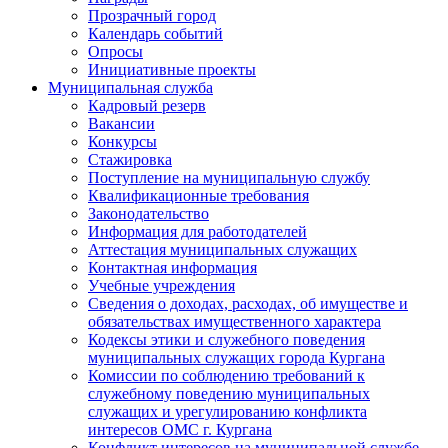
Прозрачный город
Календарь событий
Опросы
Инициативные проекты
Муниципальная служба
Кадровый резерв
Вакансии
Конкурсы
Стажировка
Поступление на муниципальную службу
Квалификационные требования
Законодательство
Информация для работодателей
Аттестация муниципальных служащих
Контактная информация
Учебные учреждения
Сведения о доходах, расходах, об имуществе и
обязательствах имущественного характера
Кодексы этики и служебного поведения
муниципальных служащих города Кургана
Комиссии по соблюдению требований к
служебному поведению муниципальных
служащих и урегулированию конфликта
интересов ОМС г. Кургана
Конфликт интересов на муниципальной службе