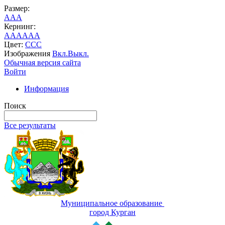
Размер:
A
A
A
Кернинг:
AA
AA
AA
Цвет:
C
C
C
Изображения
Вкл.
Выкл.
Обычная версия сайта
Войти
Информация
Поиск
Все результаты
Муниципальное образование
город Курган