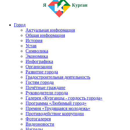
Я
Курган
Город
Актуальная информация
Общая информация
История
Устав
Символика
Экономика
Инфографика
Организации
Развитие города
Градостроительная деятельность
Гостям города
Почётные граждане
Руководители города
Галерея «Курганцы - гордость города»
Программа «Любимый город»
Премия «Трудящаяся молодежь»
Противодействие коррупции
Фотогалерея
Видеоновости
Награды