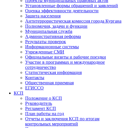
Проекты муниципальных правовых актов
Установленные формы обращений и заявлений
Оценка эффективности деятельности
Защита населения
Антитеррористическая комиссия города Кургана
Полномочия, задачи и функции
Муниципальная служба
Административная реформа
Результаты проверок
Информационные системы
Учрежденные СМИ
Официальные визиты и рабочие поездки
Участие в программах и международное
сотрудничество
Статистическая информация
Контакты
Общественная приемная
ЕГИССО
КСП
Положение о КСП
Руководитель
Регламент КСП
План работы на год
Отчеты и заключения КСП по итогам
контрольных мероприятий