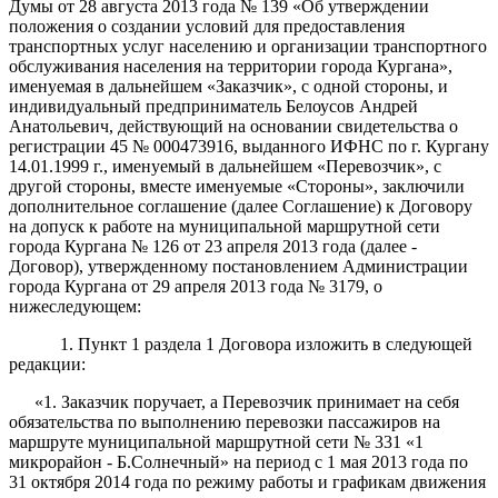
Думы от 28 августа 2013 года № 139 «Об утверждении
положения о создании условий для предоставления
транспортных услуг населению и организации транспортного
обслуживания населения на территории города Кургана»,
именуемая в дальнейшем «Заказчик», с одной стороны, и
индивидуальный предприниматель Белоусов Андрей
Анатольевич, действующий на основании свидетельства о
регистрации 45 № 000473916, выданного ИФНС по г. Кургану
14.01.1999 г., именуемый в дальнейшем «Перевозчик», с
другой стороны, вместе именуемые «Стороны», заключили
дополнительное соглашение (далее Соглашение) к Договору
на допуск к работе на муниципальной маршрутной сети
города Кургана № 126 от 23 апреля 2013 года (далее -
Договор), утвержденному постановлением Администрации
города Кургана от 29 апреля 2013 года № 3179, о
нижеследующем:
1. Пункт 1 раздела 1 Договора изложить в следующей
редакции:
«1. Заказчик поручает, а Перевозчик принимает на себя
обязательства по выполнению перевозки пассажиров на
маршруте муниципальной маршрутной сети № 331 «1
микрорайон - Б.Солнечный» на период с 1 мая 2013 года по
31 октября 2014 года по режиму работы и графикам движения