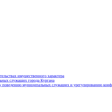
ательствах имущественного характера
ьных служащих города Кургана
у поведению муниципальных служащих и урегулированию конфл