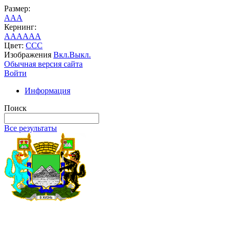
Размер:
A
A
A
Кернинг:
AA
AA
AA
Цвет:
C
C
C
Изображения
Вкл.
Выкл.
Обычная версия сайта
Войти
Информация
Поиск
Все результаты