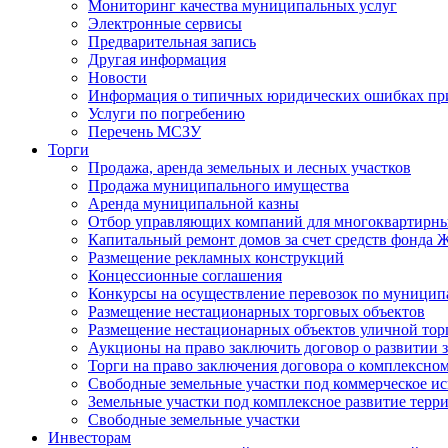
Мониторинг качества муниципальных услуг
Электронные сервисы
Предварительная запись
Другая информация
Новости
Информация о типичных юридических ошибках при
Услуги по погребению
Перечень МСЗУ
Торги
Продажа, аренда земельных и лесных участков
Продажа муниципального имущества
Аренда муниципальной казны
Отбор управляющих компаний для многоквартирн
Капитальный ремонт домов за счет средств фонда
Размещение рекламных конструкций
Концессионные соглашения
Конкурсы на осуществление перевозок по муници
Размещение нестационарных торговых объектов
Размещение нестационарных объектов уличной тор
Аукционы на право заключить договор о развитии 
Торги на право заключения договора о комплексно
Свободные земельные участки под коммерческое и
Земельные участки под комплексное развитие терр
Свободные земельные участки
Инвесторам