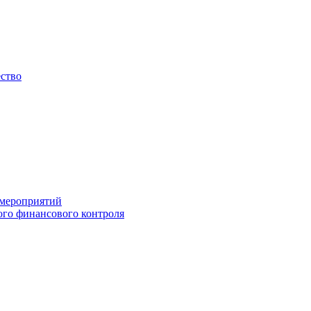
ество
 мероприятий
го финансового контроля