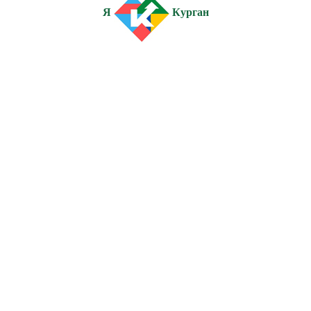
Я
Курган