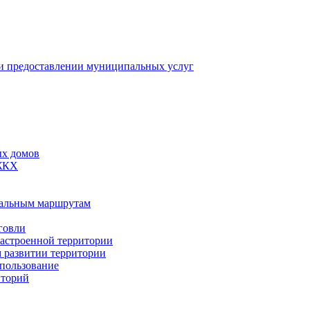
 предоставлении муниципальных услуг
ых домов
 ЖКХ
пальным маршрутам
говли
застроенной территории
м развитии территории
спользование
иторий