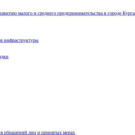
звитию малого и среднего предпринимательства в городе Курга
ов инфраструктуры
адки
ия обращений лиц и принятых мерах