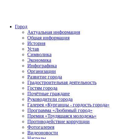
Город
Актуальная информация
Общая информация
История
Устав
Символика
Экономика
Инфографика
Организации
Развитие города
Градостроительная деятельность
Гостям города
Почётные граждане
Руководители города
Галерея «Курганцы - гордость города»
Программа «Любимый город»
Премия «Трудящаяся молодежь»
Противодействие коррупции
Фотогалерея
Видеоновости
Награды