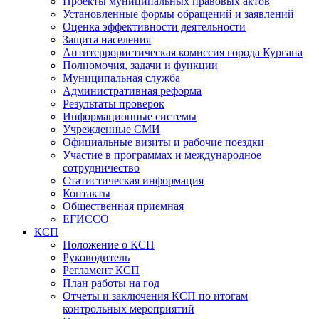
Проекты муниципальных правовых актов
Установленные формы обращений и заявлений
Оценка эффективности деятельности
Защита населения
Антитеррористическая комиссия города Кургана
Полномочия, задачи и функции
Муниципальная служба
Административная реформа
Результаты проверок
Информационные системы
Учрежденные СМИ
Официальные визиты и рабочие поездки
Участие в программах и международное
сотрудничество
Статистическая информация
Контакты
Общественная приемная
ЕГИССО
КСП
Положение о КСП
Руководитель
Регламент КСП
План работы на год
Отчеты и заключения КСП по итогам
контрольных мероприятий