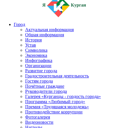
Я
Курган
Город
Актуальная информация
Общая информация
История
Устав
Символика
Экономика
Инфографика
Организации
Развитие города
Градостроительная деятельность
Гостям города
Почётные граждане
Руководители города
Галерея «Курганцы - гордость города»
Программа «Любимый город»
Премия «Трудящаяся молодежь»
Противодействие коррупции
Фотогалерея
Видеоновости
Награды