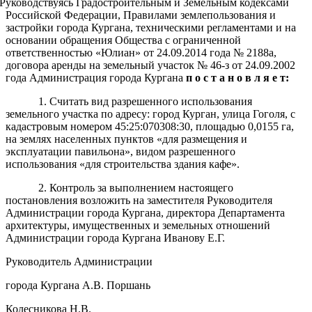
Руководствуясь Градостроительным и Земельным кодексами
Российской Федерации, Правилами землепользования и
застройки города Кургана, техническими регламентами и на
основании обращения Общества с ограниченной
ответственностью «Юлиан» от 24.09.2014 года № 2188а,
договора аренды на земельный участок № 46-з от 24.09.2002
года Администрация города Кургана
п о с т а н о в л я е т:
1. Cчитать вид разрешенного использования
земельного участка по адресу: город Курган, улица Гоголя, с
кадастровым номером 45:25:070308:30, площадью 0,0155 га,
на землях населенных пунктов «для размещения и
эксплуатации павильона», видом разрешенного
использования «для строительства здания кафе».
2. Контроль за выполнением настоящего
постановления возложить на заместителя Руководителя
Администрации города Кургана, директора Департамента
архитектуры, имущественных и земельных отношений
Администрации города Кургана Иванову Е.Г.
Руководитель Администрации
города Кургана А.В. Поршань
Колесникова Н.В.