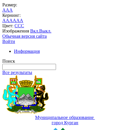
Размер:
A
A
A
Кернинг:
AA
AA
AA
Цвет:
C
C
C
Изображения
Вкл.
Выкл.
Обычная версия сайта
Войти
Информация
Поиск
Все результаты
Муниципальное образование
город Курган