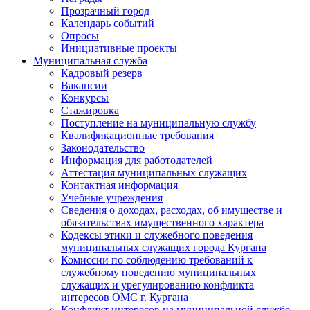
Прозрачный город
Календарь событий
Опросы
Инициативные проекты
Муниципальная служба
Кадровый резерв
Вакансии
Конкурсы
Стажировка
Поступление на муниципальную службу
Квалификационные требования
Законодательство
Информация для работодателей
Аттестация муниципальных служащих
Контактная информация
Учебные учреждения
Сведения о доходах, расходах, об имуществе и
обязательствах имущественного характера
Кодексы этики и служебного поведения
муниципальных служащих города Кургана
Комиссии по соблюдению требований к
служебному поведению муниципальных
служащих и урегулированию конфликта
интересов ОМС г. Кургана
Конфликт интересов на муниципальной службе