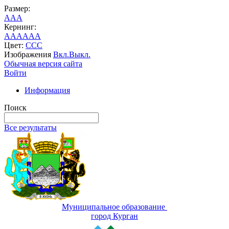
Размер:
A
A
A
Кернинг:
AA
AA
AA
Цвет:
C
C
C
Изображения
Вкл.
Выкл.
Обычная версия сайта
Войти
Информация
Поиск
Все результаты
Муниципальное образование
город Курган