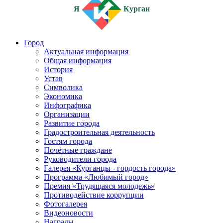
Я
Курган
Город
Актуальная информация
Общая информация
История
Устав
Символика
Экономика
Инфографика
Организации
Развитие города
Градостроительная деятельность
Гостям города
Почётные граждане
Руководители города
Галерея «Курганцы - гордость города»
Программа «Любимый город»
Премия «Трудящаяся молодежь»
Противодействие коррупции
Фотогалерея
Видеоновости
Награды