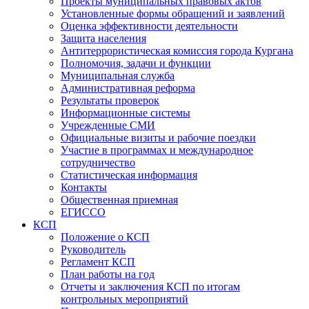
Проекты муниципальных правовых актов
Установленные формы обращений и заявлений
Оценка эффективности деятельности
Защита населения
Антитеррористическая комиссия города Кургана
Полномочия, задачи и функции
Муниципальная служба
Административная реформа
Результаты проверок
Информационные системы
Учрежденные СМИ
Официальные визиты и рабочие поездки
Участие в программах и международное
сотрудничество
Статистическая информация
Контакты
Общественная приемная
ЕГИССО
КСП
Положение о КСП
Руководитель
Регламент КСП
План работы на год
Отчеты и заключения КСП по итогам
контрольных мероприятий