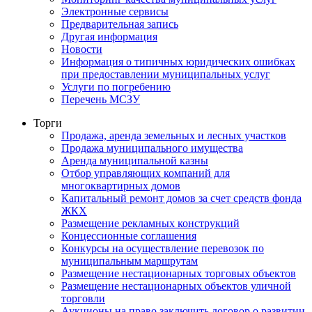
Электронные сервисы
Предварительная запись
Другая информация
Новости
Информация о типичных юридических ошибках
при предоставлении муниципальных услуг
Услуги по погребению
Перечень МСЗУ
Торги
Продажа, аренда земельных и лесных участков
Продажа муниципального имущества
Аренда муниципальной казны
Отбор управляющих компаний для
многоквартирных домов
Капитальный ремонт домов за счет средств фонда
ЖКХ
Размещение рекламных конструкций
Концессионные соглашения
Конкурсы на осуществление перевозок по
муниципальным маршрутам
Размещение нестационарных торговых объектов
Размещение нестационарных объектов уличной
торговли
Аукционы на право заключить договор о развитии