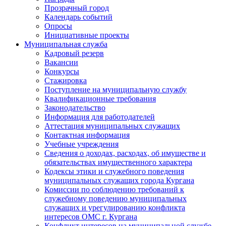
Прозрачный город
Календарь событий
Опросы
Инициативные проекты
Муниципальная служба
Кадровый резерв
Вакансии
Конкурсы
Стажировка
Поступление на муниципальную службу
Квалификационные требования
Законодательство
Информация для работодателей
Аттестация муниципальных служащих
Контактная информация
Учебные учреждения
Сведения о доходах, расходах, об имуществе и
обязательствах имущественного характера
Кодексы этики и служебного поведения
муниципальных служащих города Кургана
Комиссии по соблюдению требований к
служебному поведению муниципальных
служащих и урегулированию конфликта
интересов ОМС г. Кургана
Конфликт интересов на муниципальной службе