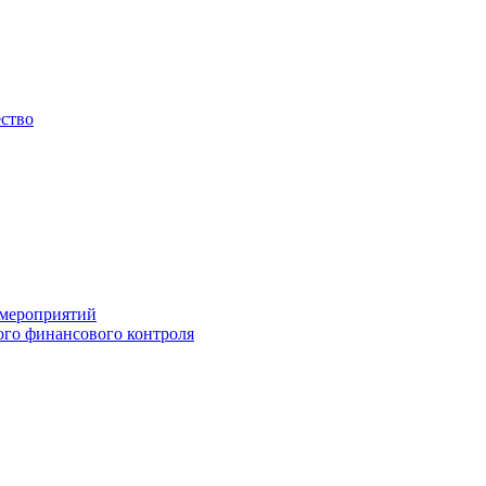
ество
 мероприятий
го финансового контроля