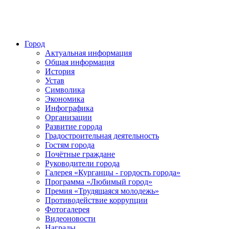
Город
Актуальная информация
Общая информация
История
Устав
Символика
Экономика
Инфографика
Организации
Развитие города
Градостроительная деятельность
Гостям города
Почётные граждане
Руководители города
Галерея «Курганцы - гордость города»
Программа «Любимый город»
Премия «Трудящаяся молодежь»
Противодействие коррупции
Фотогалерея
Видеоновости
Награды