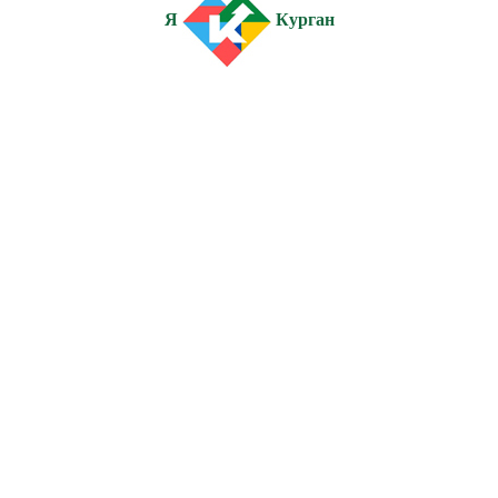
Я
Курган