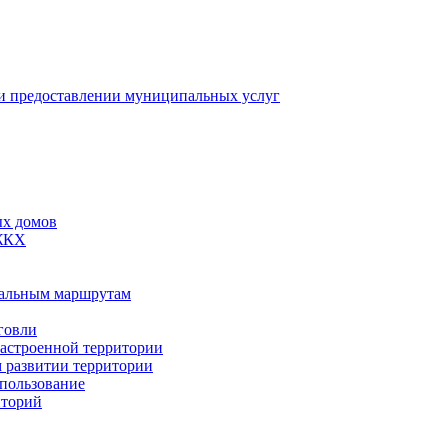
 предоставлении муниципальных услуг
ых домов
 ЖКХ
пальным маршрутам
говли
застроенной территории
м развитии территории
спользование
иторий