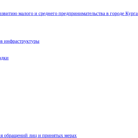
звитию малого и среднего предпринимательства в городе Курга
ов инфраструктуры
адки
ия обращений лиц и принятых мерах