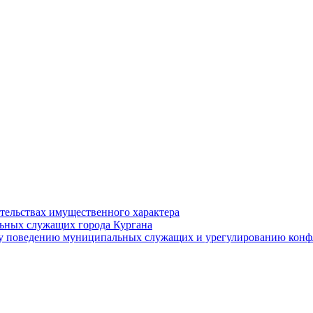
ательствах имущественного характера
ьных служащих города Кургана
у поведению муниципальных служащих и урегулированию конфл