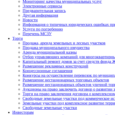
Мониторинг качества муниципальных услуг
Электронные сервисы
Предварительная запись
Другая информация
Новости
Информация о типичных юридических ошибках при
Услуги по погребению
Перечень МСЗУ
Торги
Продажа, аренда земельных и лесных участков
Продажа муниципального имущества
Аренда муниципальной казны
Отбор управляющих компаний для многоквартирн
Капитальный ремонт домов за счет средств фонда
Размещение рекламных конструкций
Концессионные соглашения
Конкурсы на осуществление перевозок по муници
Размещение нестационарных торговых объектов
Размещение нестационарных объектов уличной тор
Аукционы на право заключить договор о развитии 
Торги на право заключения договора о комплексно
Свободные земельные участки под коммерческое и
Земельные участки под комплексное развитие терр
Свободные земельные участки
Инвесторам