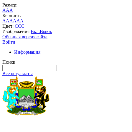
Размер:
A
A
A
Кернинг:
AA
AA
AA
Цвет:
C
C
C
Изображения
Вкл.
Выкл.
Обычная версия сайта
Войти
Информация
Поиск
Все результаты