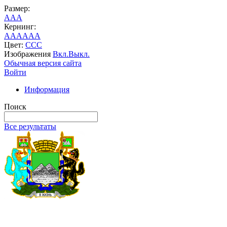
Размер:
A
A
A
Кернинг:
AA
AA
AA
Цвет:
C
C
C
Изображения
Вкл.
Выкл.
Обычная версия сайта
Войти
Информация
Поиск
Все результаты