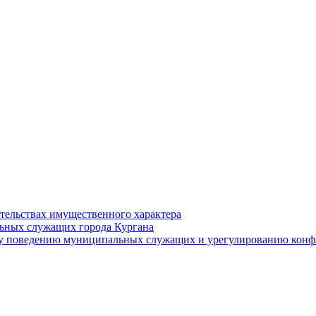
ательствах имущественного характера
ьных служащих города Кургана
у поведению муниципальных служащих и урегулированию конфл