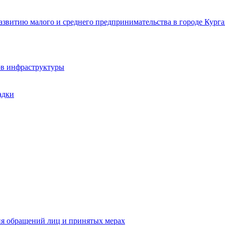
звитию малого и среднего предпринимательства в городе Курга
ов инфраструктуры
адки
ия обращений лиц и принятых мерах