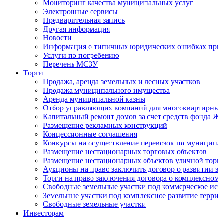
Мониторинг качества муниципальных услуг
Электронные сервисы
Предварительная запись
Другая информация
Новости
Информация о типичных юридических ошибках при
Услуги по погребению
Перечень МСЗУ
Торги
Продажа, аренда земельных и лесных участков
Продажа муниципального имущества
Аренда муниципальной казны
Отбор управляющих компаний для многоквартирн
Капитальный ремонт домов за счет средств фонда
Размещение рекламных конструкций
Концессионные соглашения
Конкурсы на осуществление перевозок по муници
Размещение нестационарных торговых объектов
Размещение нестационарных объектов уличной тор
Аукционы на право заключить договор о развитии 
Торги на право заключения договора о комплексно
Свободные земельные участки под коммерческое и
Земельные участки под комплексное развитие терр
Свободные земельные участки
Инвесторам