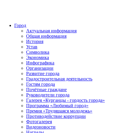
Город
Актуальная информация
Общая информация
История
Устав
Символика
Экономика
Инфографика
Организации
Развитие города
Градостроительная деятельность
Гостям города
Почётные граждане
Руководители города
Галерея «Курганцы - гордость города»
Программа «Любимый город»
Премия «Трудящаяся молодежь»
Противодействие коррупции
Фотогалерея
Видеоновости
Награды