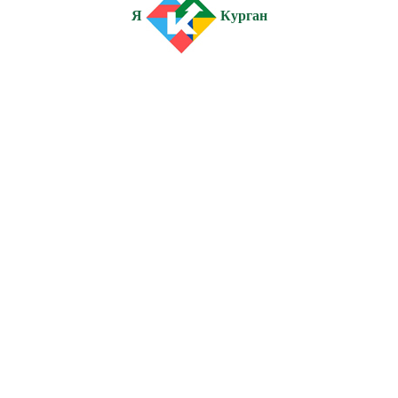
Я
Курган