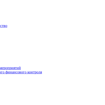
ество
 мероприятий
го финансового контроля