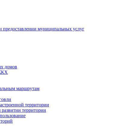
 предоставлении муниципальных услуг
ых домов
 ЖКХ
пальным маршрутам
говли
застроенной территории
м развитии территории
спользование
иторий