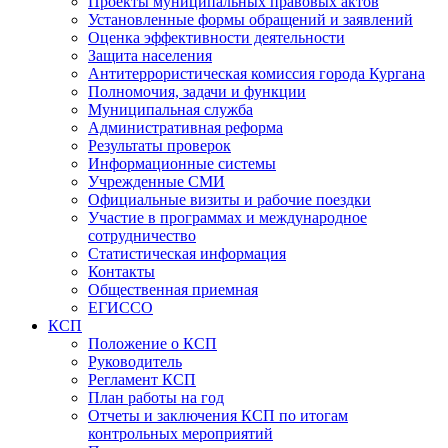
Проекты муниципальных правовых актов
Установленные формы обращений и заявлений
Оценка эффективности деятельности
Защита населения
Антитеррористическая комиссия города Кургана
Полномочия, задачи и функции
Муниципальная служба
Административная реформа
Результаты проверок
Информационные системы
Учрежденные СМИ
Официальные визиты и рабочие поездки
Участие в программах и международное
сотрудничество
Статистическая информация
Контакты
Общественная приемная
ЕГИССО
КСП
Положение о КСП
Руководитель
Регламент КСП
План работы на год
Отчеты и заключения КСП по итогам
контрольных мероприятий