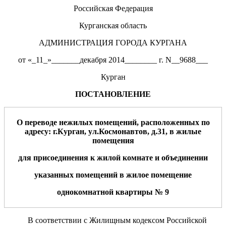
Российская Федерация
Курганская область
АДМИНИСТРАЦИЯ ГОРОДА КУРГАНА
от «_11_»_______декабря 2014________ г. N__9688___
Курган
ПОСТАНОВЛЕНИЕ
О переводе нежилых помещений, расположенных по
адресу: г.Курган, ул.
Космонавтов
, д.
31
,
в жилые
помещения
для
присоединения к
жилой
комнат
е
и объединени
и
у
казанных помещений в
жилое помещение
одно
комнатн
ой
квартир
ы
№
9
В соответствии с Жилищным кодексом Российской