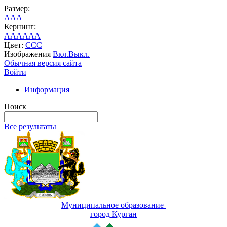
Размер:
A
A
A
Кернинг:
AA
AA
AA
Цвет:
C
C
C
Изображения
Вкл.
Выкл.
Обычная версия сайта
Войти
Информация
Поиск
Все результаты
Муниципальное образование
город Курган