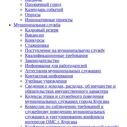
Прозрачный город
Календарь событий
Опросы
Инициативные проекты
Муниципальная служба
Кадровый резерв
Вакансии
Конкурсы
Стажировка
Поступление на муниципальную службу
Квалификационные требования
Законодательство
Информация для работодателей
Аттестация муниципальных служащих
Контактная информация
Учебные учреждения
Сведения о доходах, расходах, об имуществе и
обязательствах имущественного характера
Кодексы этики и служебного поведения
муниципальных служащих города Кургана
Комиссии по соблюдению требований к
служебному поведению муниципальных
служащих и урегулированию конфликта
интересов ОМС г. Кургана
Конфликт интересов на муниципальной службе