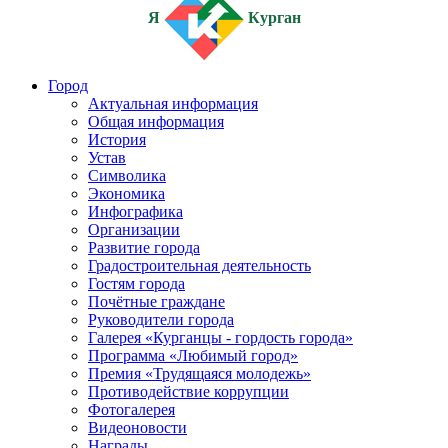
Я
Курган
Город
Актуальная информация
Общая информация
История
Устав
Символика
Экономика
Инфографика
Организации
Развитие города
Градостроительная деятельность
Гостям города
Почётные граждане
Руководители города
Галерея «Курганцы - гордость города»
Программа «Любимый город»
Премия «Трудящаяся молодежь»
Противодействие коррупции
Фотогалерея
Видеоновости
Награды