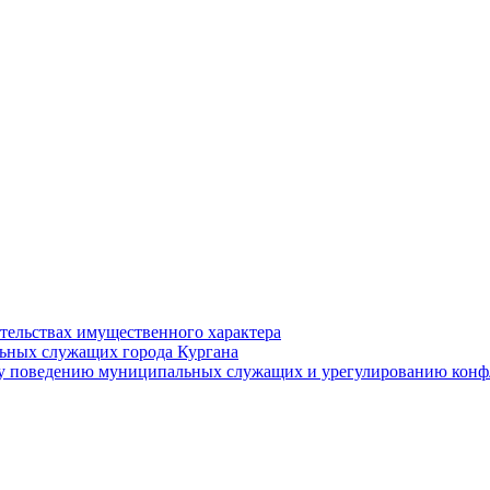
ательствах имущественного характера
ьных служащих города Кургана
у поведению муниципальных служащих и урегулированию конфл