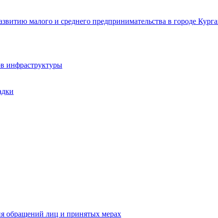
звитию малого и среднего предпринимательства в городе Курга
ов инфраструктуры
адки
ия обращений лиц и принятых мерах