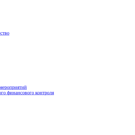
ество
 мероприятий
го финансового контроля