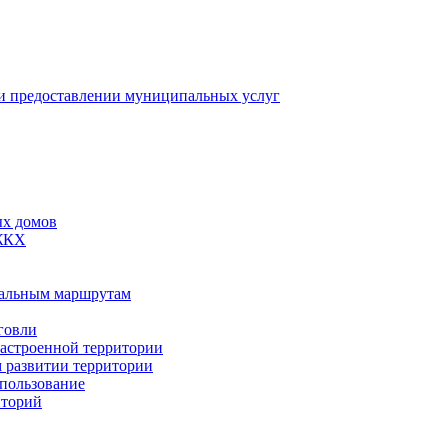
 предоставлении муниципальных услуг
ых домов
 ЖКХ
пальным маршрутам
говли
застроенной территории
м развитии территории
спользование
иторий