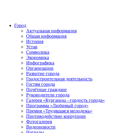
Город
Актуальная информация
Общая информация
История
Устав
Символика
Экономика
Инфографика
Организации
Развитие города
Градостроительная деятельность
Гостям города
Почётные граждане
Руководители города
Галерея «Курганцы - гордость города»
Программа «Любимый город»
Премия «Трудящаяся молодежь»
Противодействие коррупции
Фотогалерея
Видеоновости
Награды