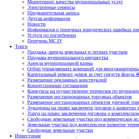
Мониторинг качества муниципальных услуг
Электронные сервисы
Предварительная запись
Другая информация
Новости
Информация о типичных юридических ошибках при
Услуги по погребению
Перечень МСЗУ
Торги
Продажа, аренда земельных и лесных участков
Продажа муниципального имущества
Аренда муниципальной казны
Отбор управляющих компаний для многоквартирн
Капитальный ремонт домов за счет средств фонда
Размещение рекламных конструкций
Концессионные соглашения
Конкурсы на осуществление перевозок по муници
Размещение нестационарных торговых объектов
Размещение нестационарных объектов уличной тор
Аукционы на право заключить договор о развитии 
Торги на право заключения договора о комплексно
Свободные земельные участки под коммерческое и
Земельные участки под комплексное развитие терр
Свободные земельные участки
Инвесторам