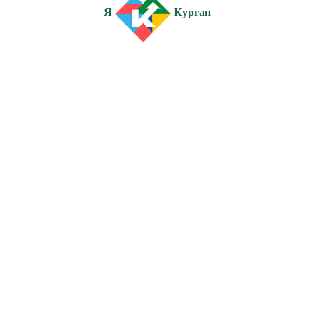
Я
Курган