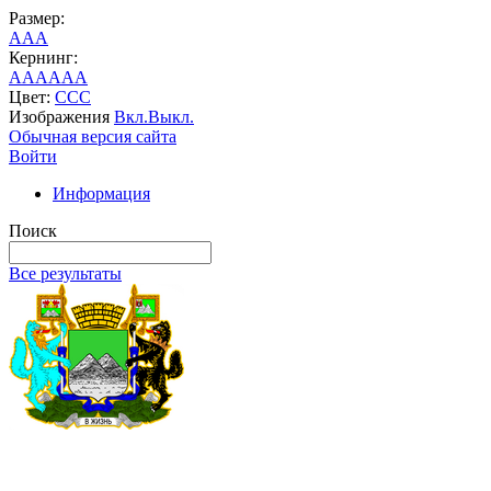
Размер:
A
A
A
Кернинг:
AA
AA
AA
Цвет:
C
C
C
Изображения
Вкл.
Выкл.
Обычная версия сайта
Войти
Информация
Поиск
Все результаты