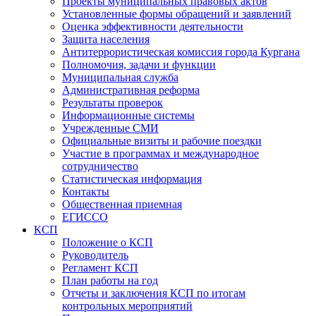
Проекты муниципальных правовых актов
Установленные формы обращений и заявлений
Оценка эффективности деятельности
Защита населения
Антитеррористическая комиссия города Кургана
Полномочия, задачи и функции
Муниципальная служба
Административная реформа
Результаты проверок
Информационные системы
Учрежденные СМИ
Официальные визиты и рабочие поездки
Участие в программах и международное
сотрудничество
Статистическая информация
Контакты
Общественная приемная
ЕГИССО
КСП
Положение о КСП
Руководитель
Регламент КСП
План работы на год
Отчеты и заключения КСП по итогам
контрольных мероприятий