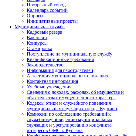
Прозрачный город
Календарь событий
Опросы
Инициативные проекты
Муниципальная служба
Кадровый резерв
Вакансии
Конкурсы
Стажировка
Поступление на муниципальную службу
Квалификационные требования
Законодательство
Информация для работодателей
Аттестация муниципальных служащих
Контактная информация
Учебные учреждения
Сведения о доходах, расходах, об имуществе и
обязательствах имущественного характера
Кодексы этики и служебного поведения
муниципальных служащих города Кургана
Комиссии по соблюдению требований к
служебному поведению муниципальных
служащих и урегулированию конфликта
интересов ОМС г. Кургана
Конфликт интересов на муниципальной службе