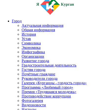
Я
Курган
Город
Актуальная информация
Общая информация
История
Устав
Символика
Экономика
Инфографика
Организации
Развитие города
Градостроительная деятельность
Гостям города
Почётные граждане
Руководители города
Галерея «Курганцы - гордость города»
Программа «Любимый город»
Премия «Трудящаяся молодежь»
Противодействие коррупции
Фотогалерея
Видеоновости
Награды