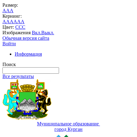
Размер:
A
A
A
Кернинг:
AA
AA
AA
Цвет:
C
C
C
Изображения
Вкл.
Выкл.
Обычная версия сайта
Войти
Информация
Поиск
Все результаты
Муниципальное образование
город Курган