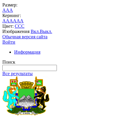
Размер:
A
A
A
Кернинг:
AA
AA
AA
Цвет:
C
C
C
Изображения
Вкл.
Выкл.
Обычная версия сайта
Войти
Информация
Поиск
Все результаты