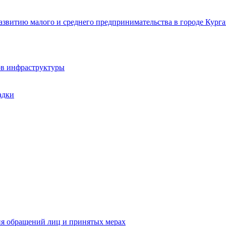
звитию малого и среднего предпринимательства в городе Курга
ов инфраструктуры
адки
ия обращений лиц и принятых мерах