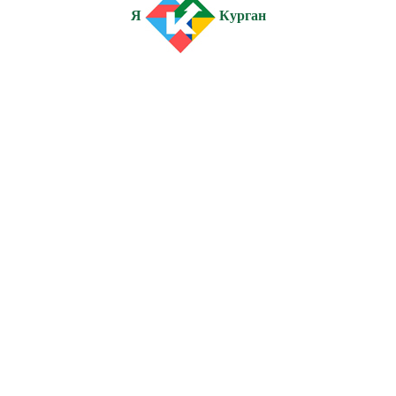
Я
Курган