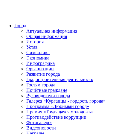
Город
Актуальная информация
Общая информация
История
Устав
Символика
Экономика
Инфографика
Организации
Развитие города
Градостроительная деятельность
Гостям города
Почётные граждане
Руководители города
Галерея «Курганцы - гордость города»
Программа «Любимый город»
Премия «Трудящаяся молодежь»
Противодействие коррупции
Фотогалерея
Видеоновости
Награды