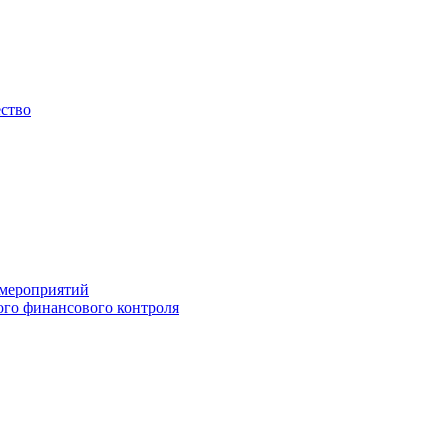
ество
 мероприятий
го финансового контроля