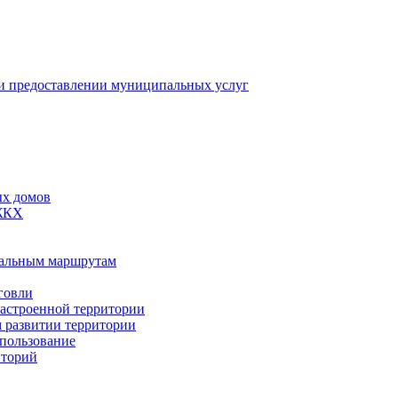
 предоставлении муниципальных услуг
ых домов
 ЖКХ
пальным маршрутам
говли
застроенной территории
м развитии территории
спользование
иторий