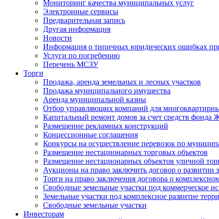
Мониторинг качества муниципальных услуг
Электронные сервисы
Предварительная запись
Другая информация
Новости
Информация о типичных юридических ошибках при
Услуги по погребению
Перечень МСЗУ
Торги
Продажа, аренда земельных и лесных участков
Продажа муниципального имущества
Аренда муниципальной казны
Отбор управляющих компаний для многоквартирн
Капитальный ремонт домов за счет средств фонда
Размещение рекламных конструкций
Концессионные соглашения
Конкурсы на осуществление перевозок по муници
Размещение нестационарных торговых объектов
Размещение нестационарных объектов уличной тор
Аукционы на право заключить договор о развитии 
Торги на право заключения договора о комплексно
Свободные земельные участки под коммерческое и
Земельные участки под комплексное развитие терр
Свободные земельные участки
Инвесторам