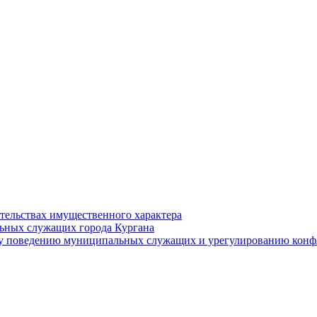
ательствах имущественного характера
ьных служащих города Кургана
у поведению муниципальных служащих и урегулированию конфл