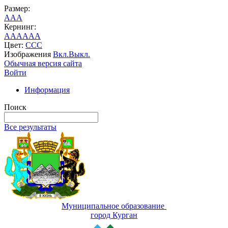
Размер:
A
A
A
Кернинг:
AA
AA
AA
Цвет:
C
C
C
Изображения
Вкл.
Выкл.
Обычная версия сайта
Войти
Информация
Поиск
Все результаты
Муниципальное образование
город Курган