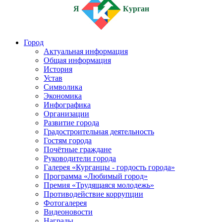
Я
Курган
Город
Актуальная информация
Общая информация
История
Устав
Символика
Экономика
Инфографика
Организации
Развитие города
Градостроительная деятельность
Гостям города
Почётные граждане
Руководители города
Галерея «Курганцы - гордость города»
Программа «Любимый город»
Премия «Трудящаяся молодежь»
Противодействие коррупции
Фотогалерея
Видеоновости
Награды