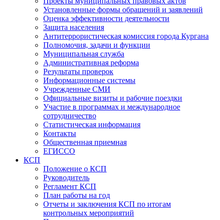
Проекты муниципальных правовых актов
Установленные формы обращений и заявлений
Оценка эффективности деятельности
Защита населения
Антитеррористическая комиссия города Кургана
Полномочия, задачи и функции
Муниципальная служба
Административная реформа
Результаты проверок
Информационные системы
Учрежденные СМИ
Официальные визиты и рабочие поездки
Участие в программах и международное
сотрудничество
Статистическая информация
Контакты
Общественная приемная
ЕГИССО
КСП
Положение о КСП
Руководитель
Регламент КСП
План работы на год
Отчеты и заключения КСП по итогам
контрольных мероприятий