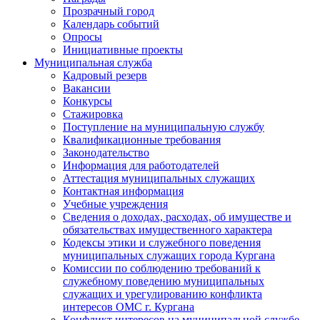
Прозрачный город
Календарь событий
Опросы
Инициативные проекты
Муниципальная служба
Кадровый резерв
Вакансии
Конкурсы
Стажировка
Поступление на муниципальную службу
Квалификационные требования
Законодательство
Информация для работодателей
Аттестация муниципальных служащих
Контактная информация
Учебные учреждения
Сведения о доходах, расходах, об имуществе и
обязательствах имущественного характера
Кодексы этики и служебного поведения
муниципальных служащих города Кургана
Комиссии по соблюдению требований к
служебному поведению муниципальных
служащих и урегулированию конфликта
интересов ОМС г. Кургана
Конфликт интересов на муниципальной службе