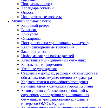
Прозрачный город
Календарь событий
Опросы
Инициативные проекты
Муниципальная служба
Кадровый резерв
Вакансии
Конкурсы
Стажировка
Поступление на муниципальную службу
Квалификационные требования
Законодательство
Информация для работодателей
Аттестация муниципальных служащих
Контактная информация
Учебные учреждения
Сведения о доходах, расходах, об имуществе и
обязательствах имущественного характера
Кодексы этики и служебного поведения
муниципальных служащих города Кургана
Комиссии по соблюдению требований к
служебному поведению муниципальных
служащих и урегулированию конфликта
интересов ОМС г. Кургана
Конфликт интересов на муниципальной службе