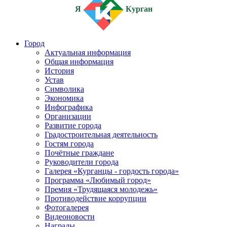
Я
Курган
Город
Актуальная информация
Общая информация
История
Устав
Символика
Экономика
Инфографика
Организации
Развитие города
Градостроительная деятельность
Гостям города
Почётные граждане
Руководители города
Галерея «Курганцы - гордость города»
Программа «Любимый город»
Премия «Трудящаяся молодежь»
Противодействие коррупции
Фотогалерея
Видеоновости
Награды