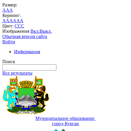
Размер:
A
A
A
Кернинг:
AA
AA
AA
Цвет:
C
C
C
Изображения
Вкл.
Выкл.
Обычная версия сайта
Войти
Информация
Поиск
Все результаты
Муниципальное образование
город Курган