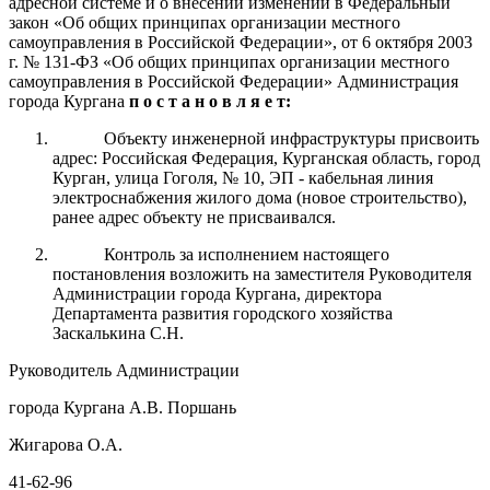
адресной системе и о внесении изменений
в Федеральный
закон «Об общих принципах организации местного
самоуправления в Российской Федерации», от 6 октября 2003
г.
№ 131-ФЗ «Об общих принципах организации местного
самоуправления в Российской Федерации» Администрация
города Кургана
п о с т а н о в л я е т:
Объекту инженерной инфраструктуры присвоить
адрес: Российская Федерация, Курганская область, город
Курган, улица Гоголя, № 10, ЭП - кабельная линия
электроснабжения жилого дома (новое строительство),
ранее адрес объекту не присваивался.
Контроль за исполнением настоящего
постановления возложить на заместителя Руководителя
Администрации города Кургана, директора
Департамента развития городского хозяйства
Заскалькина С.Н.
Руководитель Администрации
города Кургана А.В. Поршань
Жигарова О.А.
41-62-96