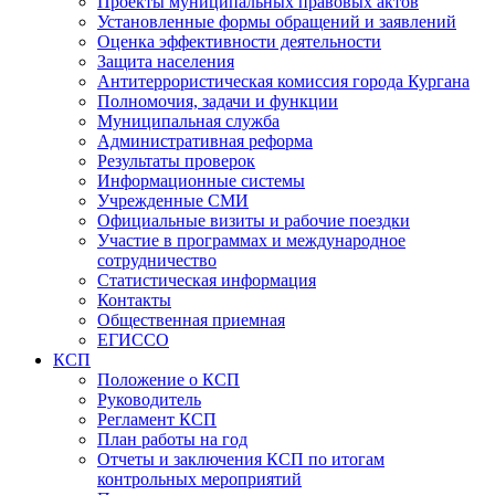
Проекты муниципальных правовых актов
Установленные формы обращений и заявлений
Оценка эффективности деятельности
Защита населения
Антитеррористическая комиссия города Кургана
Полномочия, задачи и функции
Муниципальная служба
Административная реформа
Результаты проверок
Информационные системы
Учрежденные СМИ
Официальные визиты и рабочие поездки
Участие в программах и международное
сотрудничество
Статистическая информация
Контакты
Общественная приемная
ЕГИССО
КСП
Положение о КСП
Руководитель
Регламент КСП
План работы на год
Отчеты и заключения КСП по итогам
контрольных мероприятий