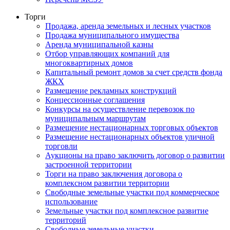
Торги
Продажа, аренда земельных и лесных участков
Продажа муниципального имущества
Аренда муниципальной казны
Отбор управляющих компаний для
многоквартирных домов
Капитальный ремонт домов за счет средств фонда
ЖКХ
Размещение рекламных конструкций
Концессионные соглашения
Конкурсы на осуществление перевозок по
муниципальным маршрутам
Размещение нестационарных торговых объектов
Размещение нестационарных объектов уличной
торговли
Аукционы на право заключить договор о развитии
застроенной территории
Торги на право заключения договора о
комплексном развитии территории
Свободные земельные участки под коммерческое
использование
Земельные участки под комплексное развитие
территорий
Свободные земельные участки