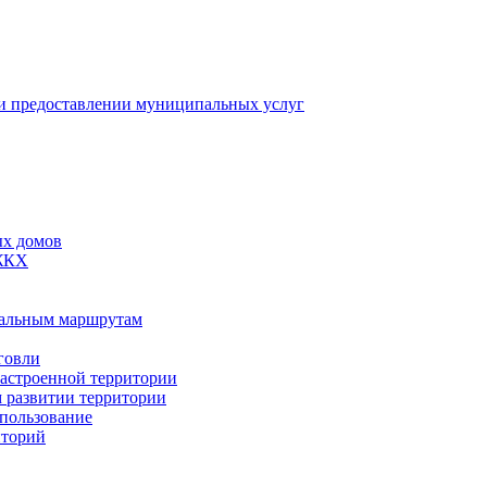
 предоставлении муниципальных услуг
ых домов
 ЖКХ
пальным маршрутам
говли
застроенной территории
м развитии территории
спользование
иторий