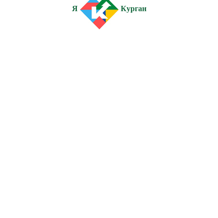
Я
Курган