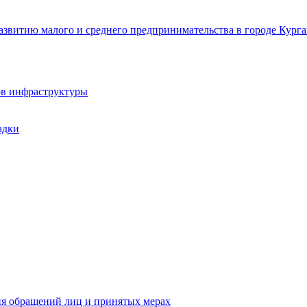
звитию малого и среднего предпринимательства в городе Курга
ов инфраструктуры
адки
ия обращений лиц и принятых мерах