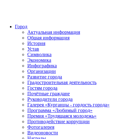
Город
Актуальная информация
Общая информация
История
Устав
Символика
Экономика
Инфографика
Организации
Развитие города
Градостроительная деятельность
Гостям города
Почётные граждане
Руководители города
Галерея «Курганцы - гордость города»
Программа «Любимый город»
Премия «Трудящаяся молодежь»
Противодействие коррупции
Фотогалерея
Видеоновости
Награды