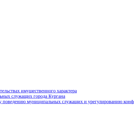
ательствах имущественного характера
ьных служащих города Кургана
у поведению муниципальных служащих и урегулированию конфл