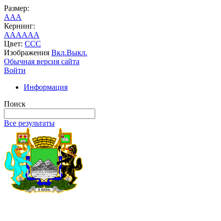
Размер:
A
A
A
Кернинг:
AA
AA
AA
Цвет:
C
C
C
Изображения
Вкл.
Выкл.
Обычная версия сайта
Войти
Информация
Поиск
Все результаты