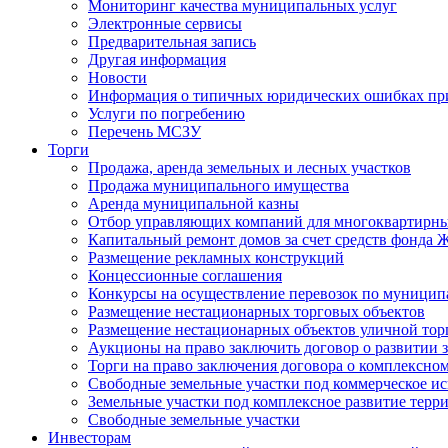
Мониторинг качества муниципальных услуг
Электронные сервисы
Предварительная запись
Другая информация
Новости
Информация о типичных юридических ошибках при
Услуги по погребению
Перечень МСЗУ
Торги
Продажа, аренда земельных и лесных участков
Продажа муниципального имущества
Аренда муниципальной казны
Отбор управляющих компаний для многоквартирн
Капитальный ремонт домов за счет средств фонда
Размещение рекламных конструкций
Концессионные соглашения
Конкурсы на осуществление перевозок по муници
Размещение нестационарных торговых объектов
Размещение нестационарных объектов уличной тор
Аукционы на право заключить договор о развитии 
Торги на право заключения договора о комплексно
Свободные земельные участки под коммерческое и
Земельные участки под комплексное развитие терр
Свободные земельные участки
Инвесторам