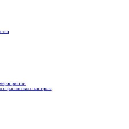
ество
 мероприятий
го финансового контроля