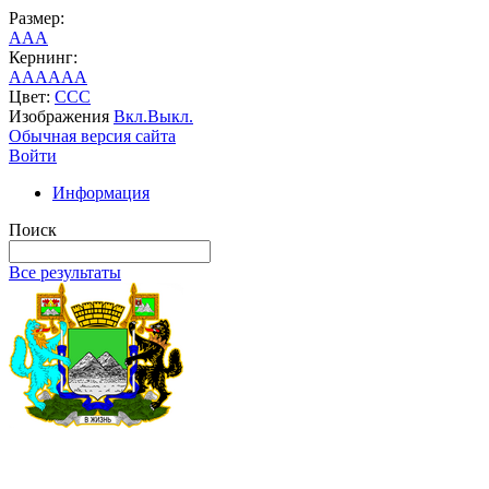
Размер:
A
A
A
Кернинг:
AA
AA
AA
Цвет:
C
C
C
Изображения
Вкл.
Выкл.
Обычная версия сайта
Войти
Информация
Поиск
Все результаты