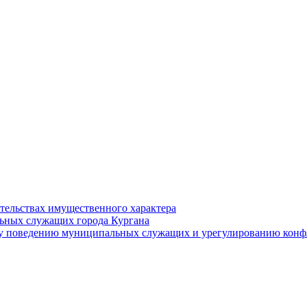
ательствах имущественного характера
ьных служащих города Кургана
у поведению муниципальных служащих и урегулированию конфл