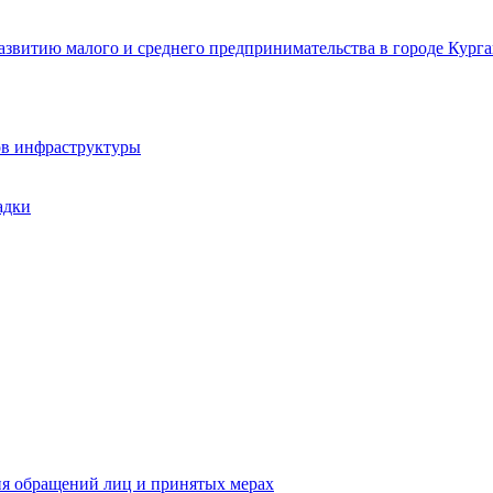
звитию малого и среднего предпринимательства в городе Курга
ов инфраструктуры
адки
ия обращений лиц и принятых мерах