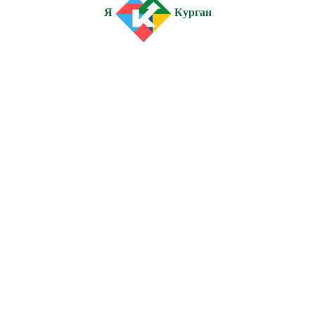
Я
Курган