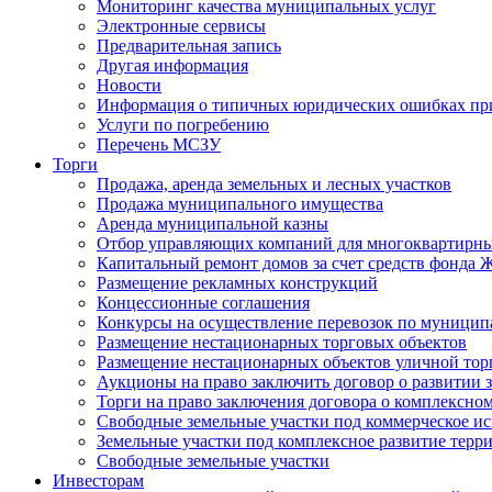
Мониторинг качества муниципальных услуг
Электронные сервисы
Предварительная запись
Другая информация
Новости
Информация о типичных юридических ошибках при
Услуги по погребению
Перечень МСЗУ
Торги
Продажа, аренда земельных и лесных участков
Продажа муниципального имущества
Аренда муниципальной казны
Отбор управляющих компаний для многоквартирн
Капитальный ремонт домов за счет средств фонда
Размещение рекламных конструкций
Концессионные соглашения
Конкурсы на осуществление перевозок по муници
Размещение нестационарных торговых объектов
Размещение нестационарных объектов уличной тор
Аукционы на право заключить договор о развитии 
Торги на право заключения договора о комплексно
Свободные земельные участки под коммерческое и
Земельные участки под комплексное развитие терр
Свободные земельные участки
Инвесторам