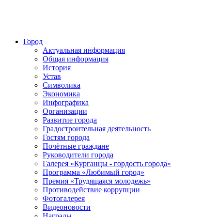
Город
Актуальная информация
Общая информация
История
Устав
Символика
Экономика
Инфографика
Организации
Развитие города
Градостроительная деятельность
Гостям города
Почётные граждане
Руководители города
Галерея «Курганцы - гордость города»
Программа «Любимый город»
Премия «Трудящаяся молодежь»
Противодействие коррупции
Фотогалерея
Видеоновости
Награды