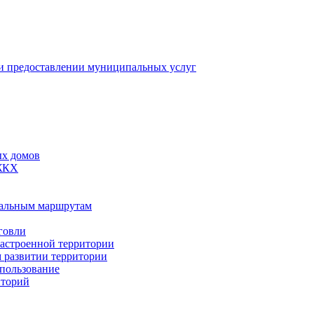
 предоставлении муниципальных услуг
ых домов
 ЖКХ
пальным маршрутам
говли
застроенной территории
м развитии территории
спользование
иторий