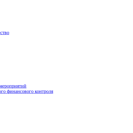
ество
 мероприятий
го финансового контроля