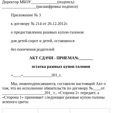
Директор МБОУ_____________(подпись)
_________________(расшифровка подписи)
Приложение № 3
к договору № 214 от 26.12.2012г.
о предоставлении разовых купон-талонов
для детей-сирот и детей, оставшихся
без попечения родителей
АКТ СДАЧИ - ПРИЕМА№_______
остатка разовых купон-талонов
«____»______________201_г.
Мы, нижеподписавшиеся, составили настоящий Акт о
том, что во исполнение обязательств по договору №____от
_____________________201_ г., «Сторона 2» передает, а
«Сторона 1» принимает следующие разовые купон-талоны
зеленого цвета: