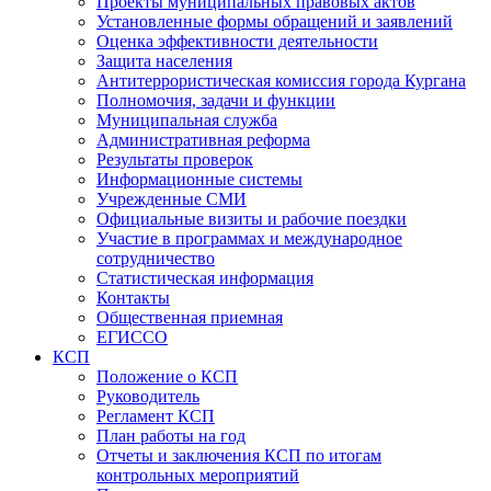
Проекты муниципальных правовых актов
Установленные формы обращений и заявлений
Оценка эффективности деятельности
Защита населения
Антитеррористическая комиссия города Кургана
Полномочия, задачи и функции
Муниципальная служба
Административная реформа
Результаты проверок
Информационные системы
Учрежденные СМИ
Официальные визиты и рабочие поездки
Участие в программах и международное
сотрудничество
Статистическая информация
Контакты
Общественная приемная
ЕГИССО
КСП
Положение о КСП
Руководитель
Регламент КСП
План работы на год
Отчеты и заключения КСП по итогам
контрольных мероприятий