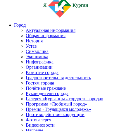
Я
Курган
Город
Актуальная информация
Общая информация
История
Устав
Символика
Экономика
Инфографика
Организации
Развитие города
Градостроительная деятельность
Гостям города
Почётные граждане
Руководители города
Галерея «Курганцы - гордость города»
Программа «Любимый город»
Премия «Трудящаяся молодежь»
Противодействие коррупции
Фотогалерея
Видеоновости
Награды