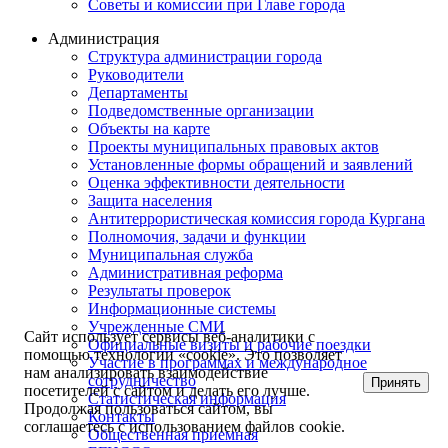
Советы и комиссии при Главе города
Администрация
Структура администрации города
Руководители
Департаменты
Подведомственные организации
Объекты на карте
Проекты муниципальных правовых актов
Установленные формы обращений и заявлений
Оценка эффективности деятельности
Защита населения
Антитеррористическая комиссия города Кургана
Полномочия, задачи и функции
Муниципальная служба
Административная реформа
Результаты проверок
Информационные системы
Учрежденные СМИ
Сайт использует сервисы веб-аналитики с
Официальные визиты и рабочие поездки
помощью технологии «cookie». Это позволяет
Участие в программах и международное
нам анализировать взаимодействие
сотрудничество
Принять
посетителей с сайтом и делать его лучше.
Статистическая информация
Продолжая пользоваться сайтом, вы
Контакты
соглашаетесь с использованием файлов cookie.
Общественная приемная