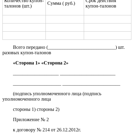
Количество купон-
Срок действия
Сумма ( руб.)
талонов (шт.)
купон-талонов
Всего передано (____________________________) шт.
разовых купон-талонов
«Сторона 1» «Сторона 2»
___________________ _______________________
____________________ ________________________
(подпись уполномоченного лица (подпись
уполномоченного лица
стороны 1) стороны 2)
Приложение № 2
к договору № 214 от 26.12.2012г.