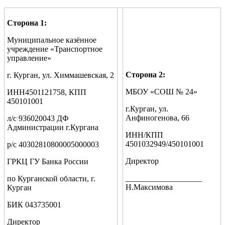
Сторона 1:
Муниципальное казённое
учреждение «Транспортное
управление»
Сторона 2:
г. Курган, ул. Химмашевская, 2
МБОУ «СОШ № 24»
ИНН4501121758, КПП
450101001
г.Курган, ул.
Анфиногенова, 66
л/с 936020043 ДФ
Администрации г.Кургана
ИНН/КПП
4501032949/450101001
р/с 40302810800005000003
Директор
ГРКЦ ГУ Банка России
___________________
по Курганской области, г.
Н.Максимова
Курган
БИК 043735001
Директор