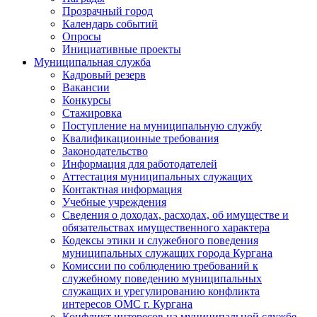
Прозрачный город
Календарь событий
Опросы
Инициативные проекты
Муниципальная служба
Кадровый резерв
Вакансии
Конкурсы
Стажировка
Поступление на муниципальную службу
Квалификационные требования
Законодательство
Информация для работодателей
Аттестация муниципальных служащих
Контактная информация
Учебные учреждения
Сведения о доходах, расходах, об имуществе и
обязательствах имущественного характера
Кодексы этики и служебного поведения
муниципальных служащих города Кургана
Комиссии по соблюдению требований к
служебному поведению муниципальных
служащих и урегулированию конфликта
интересов ОМС г. Кургана
Конфликт интересов на муниципальной службе