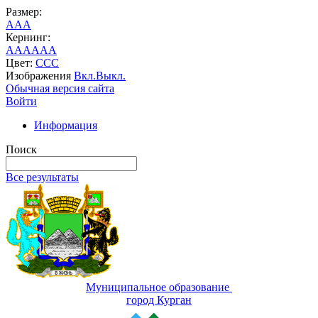
Размер:
A
A
A
Кернинг:
AA
AA
AA
Цвет:
C
C
C
Изображения
Вкл.
Выкл.
Обычная версия сайта
Войти
Информация
Поиск
Все результаты
Муниципальное образование
город Курган