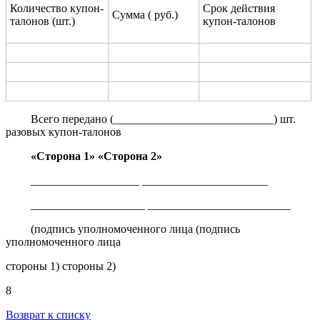
Количество купон-
Срок действия
Сумма ( руб.)
талонов (шт.)
купон-талонов
Всего передано (____________________________) шт.
разовых купон-талонов
«Сторона 1»
«Сторона 2»
___________________ ______________________
____________________ _________________________
(подпись уполномоченного лица (подпись
уполномоченного лица
стороны 1) стороны 2)
8
Возврат к списку