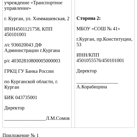
учреждение «Транспортное
управление»
Сторона 2:
г. Курган, ул. Химмашевская, 2
МБОУ «СОШ № 41»
ИНН4501121758, КПП
450101001
г.Курган, пр.Конституции,
53
л/с 936020043 ДФ
Администрации г.Кургана
ИНН/КПП
4501055576/450101001
р/с 40302810800005000003
Директор
ГРКЦ ГУ Банка России
_________________
по Курганской области, г.
А.Корабицина
Курган
БИК 043735001
Директор
_________________Л.М.Сомов
Приложение № 1