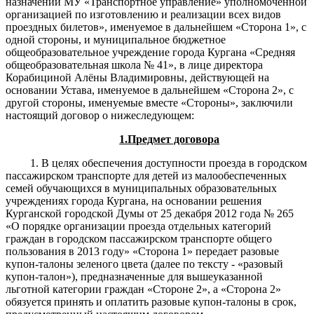
назначении МУ «Транспортное управление» уполномоченной
организацией по изготовлению и реализации всех видов
проездных билетов», именуемое в дальнейшем «Сторона 1», с
одной стороны, и муниципальное бюджетное
общеобразовательное учреждение города Кургана «Средняя
общеобразовательная школа № 41», в лице директора
Корабициной Алёны Владимировны, действующей на
основании Устава, именуемое в дальнейшем «Сторона 2», с
другой стороны, именуемые вместе «Стороны», заключили
настоящий договор о нижеследующем:
1.Предмет договора
1. В целях обеспечения доступности проезда в городском
пассажирском транспорте для детей из малообеспеченных
семей обучающихся в муниципальных образовательных
учреждениях города Кургана, на основании решения
Курганской городской Думы от 25 декабря 2012 года № 265
«О порядке организации проезда отдельных категорий
граждан в городском пассажирском транспорте общего
пользования в 2013 году» «Сторона 1» передает разовые
купон-талоны зеленого цвета (далее по тексту - «разовый
купон-талон»), предназначенные для вышеуказанной
льготной категории граждан «Стороне 2», а «Сторона 2»
обязуется принять и оплатить разовые купон-талоны в срок,