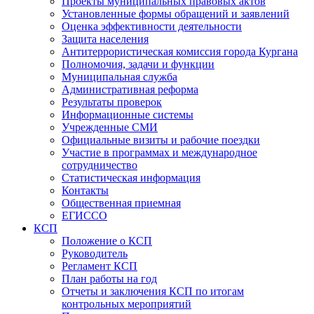
Проекты муниципальных правовых актов
Установленные формы обращений и заявлений
Оценка эффективности деятельности
Защита населения
Антитеррористическая комиссия города Кургана
Полномочия, задачи и функции
Муниципальная служба
Административная реформа
Результаты проверок
Информационные системы
Учрежденные СМИ
Официальные визиты и рабочие поездки
Участие в программах и международное
сотрудничество
Статистическая информация
Контакты
Общественная приемная
ЕГИССО
КСП
Положение о КСП
Руководитель
Регламент КСП
План работы на год
Отчеты и заключения КСП по итогам
контрольных мероприятий