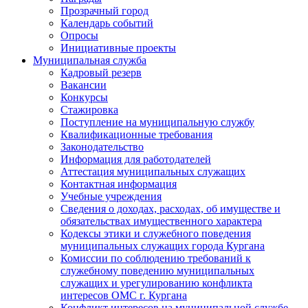
Прозрачный город
Календарь событий
Опросы
Инициативные проекты
Муниципальная служба
Кадровый резерв
Вакансии
Конкурсы
Стажировка
Поступление на муниципальную службу
Квалификационные требования
Законодательство
Информация для работодателей
Аттестация муниципальных служащих
Контактная информация
Учебные учреждения
Сведения о доходах, расходах, об имуществе и
обязательствах имущественного характера
Кодексы этики и служебного поведения
муниципальных служащих города Кургана
Комиссии по соблюдению требований к
служебному поведению муниципальных
служащих и урегулированию конфликта
интересов ОМС г. Кургана
Конфликт интересов на муниципальной службе