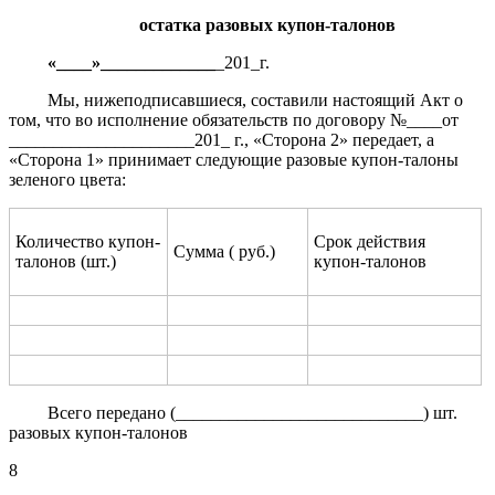
остатка разовых купон-талонов
«____»_____________
_201_г.
Мы, нижеподписавшиеся, составили настоящий Акт о
том, что во исполнение обязательств по договору №____от
_____________________201_ г., «Сторона 2» передает, а
«Сторона 1» принимает следующие разовые купон-талоны
зеленого цвета:
Количество купон-
Срок действия
Сумма ( руб.)
талонов (шт.)
купон-талонов
Всего передано (____________________________) шт.
разовых купон-талонов
8