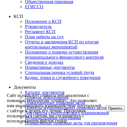
Общественная приемная
ЕГИССО
КСП
Положение о КСП
Руководитель
Регламент КСП
План работы на год
Отчеты и заключения КСП по итогам
контрольных мероприятий
Положение о порядке осуществления
муниципального финансового контроля
Сведения о доходах
Нормативные документы
Специальная оценка условий труда
Кодекс этики и служебного поведения
Документы
Каталог документов
Сайт использует сервисы веб-аналитики с
Порядок обжалования
помощью технологии «cookie». Это позволяет
Обжалованные правовые акты
нам анализировать взаимодействие посетителей
Проекты муниципальных правовых актов
Принять
с сайтом и делать его лучше. Продолжая
Документы стратегического планирования
пользоваться сайтом, вы соглашаетесь с
Муниципальные программы
использованием файлов cookie.
Нормативные правовые акты для прохождения