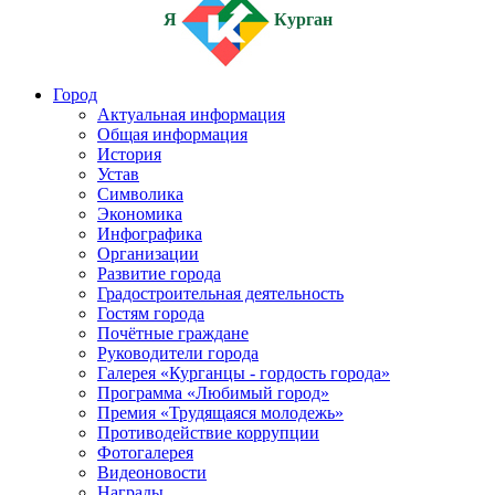
Я
Курган
Город
Актуальная информация
Общая информация
История
Устав
Символика
Экономика
Инфографика
Организации
Развитие города
Градостроительная деятельность
Гостям города
Почётные граждане
Руководители города
Галерея «Курганцы - гордость города»
Программа «Любимый город»
Премия «Трудящаяся молодежь»
Противодействие коррупции
Фотогалерея
Видеоновости
Награды