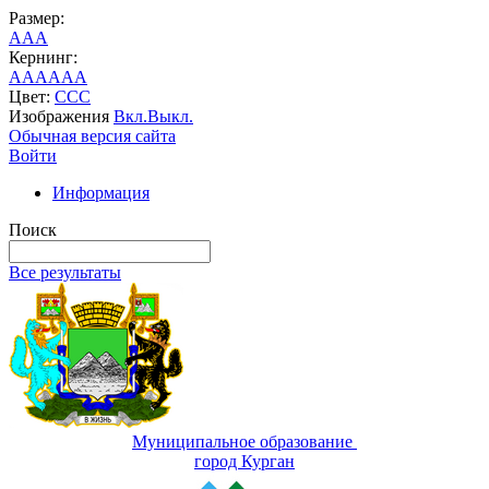
Размер:
A
A
A
Кернинг:
AA
AA
AA
Цвет:
C
C
C
Изображения
Вкл.
Выкл.
Обычная версия сайта
Войти
Информация
Поиск
Все результаты
Муниципальное образование
город Курган