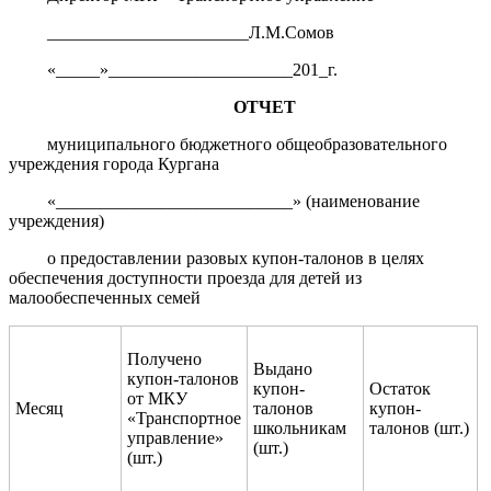
_______________________Л.М.Сомов
«_____»_____________________201_г.
ОТЧЕТ
муниципального бюджетного общеобразовательного
учреждения города Кургана
«___________________________» (наименование
учреждения)
о предоставлении разовых купон-талонов в целях
обеспечения доступности проезда для детей из
малообеспеченных семей
Получено
Выдано
купон-талонов
купон-
Остаток
от МКУ
Месяц
талонов
купон-
«Транспортное
школьникам
талонов (шт.)
управление»
(шт.)
(шт.)