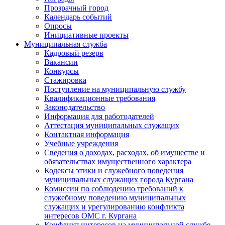
Прозрачный город
Календарь событий
Опросы
Инициативные проекты
Муниципальная служба
Кадровый резерв
Вакансии
Конкурсы
Стажировка
Поступление на муниципальную службу
Квалификационные требования
Законодательство
Информация для работодателей
Аттестация муниципальных служащих
Контактная информация
Учебные учреждения
Сведения о доходах, расходах, об имуществе и
обязательствах имущественного характера
Кодексы этики и служебного поведения
муниципальных служащих города Кургана
Комиссии по соблюдению требований к
служебному поведению муниципальных
служащих и урегулированию конфликта
интересов ОМС г. Кургана
Конфликт интересов на муниципальной службе