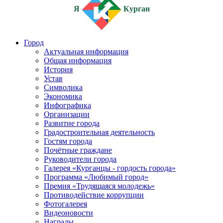
Я
Курган
Город
Актуальная информация
Общая информация
История
Устав
Символика
Экономика
Инфографика
Организации
Развитие города
Градостроительная деятельность
Гостям города
Почётные граждане
Руководители города
Галерея «Курганцы - гордость города»
Программа «Любимый город»
Премия «Трудящаяся молодежь»
Противодействие коррупции
Фотогалерея
Видеоновости
Награды