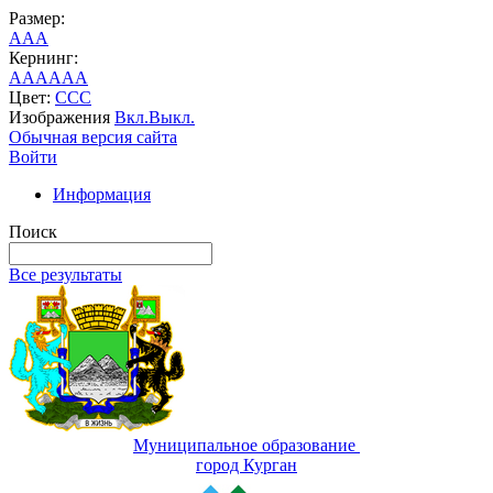
Размер:
A
A
A
Кернинг:
AA
AA
AA
Цвет:
C
C
C
Изображения
Вкл.
Выкл.
Обычная версия сайта
Войти
Информация
Поиск
Все результаты
Муниципальное образование
город Курган