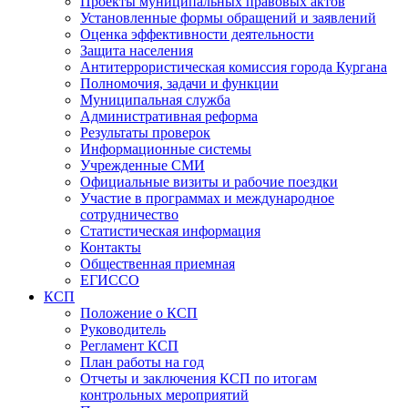
Проекты муниципальных правовых актов
Установленные формы обращений и заявлений
Оценка эффективности деятельности
Защита населения
Антитеррористическая комиссия города Кургана
Полномочия, задачи и функции
Муниципальная служба
Административная реформа
Результаты проверок
Информационные системы
Учрежденные СМИ
Официальные визиты и рабочие поездки
Участие в программах и международное
сотрудничество
Статистическая информация
Контакты
Общественная приемная
ЕГИССО
КСП
Положение о КСП
Руководитель
Регламент КСП
План работы на год
Отчеты и заключения КСП по итогам
контрольных мероприятий