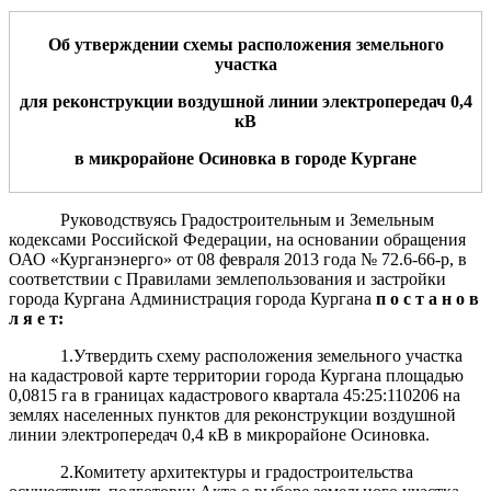
Об утверждении схемы расположения земельн
ого
участк
а
для р
еконструкции
в
оздушной линии электропередач
0,4
кВ
в
микрорайоне
Осиновка
в городе Кургане
Руководствуясь Градостроительным и Земельным
кодексами Российской Федерации, на основании обращения
ОАО «Курганэнерго» от 08 февраля 2013 года № 72.6-66-р, в
соответствии с Правилами землепользования и застройки
города Кургана Администрация города Кургана
п о с т а н о в
л я е т:
1.Утвердить схему расположения земельного участка
на кадастровой карте территории города Кургана площадью
0,0815 га в границах кадастрового квартала 45:25:110206 на
землях населенных пунктов для реконструкции воздушной
линии электропередач 0,4 кВ в микрорайоне Осиновка.
2.Комитету архитектуры и градостроительства