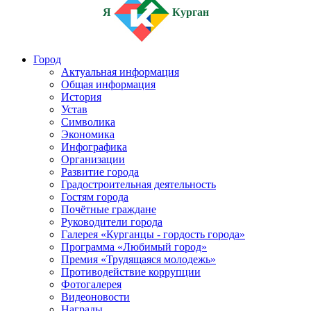
Я
Курган
Город
Актуальная информация
Общая информация
История
Устав
Символика
Экономика
Инфографика
Организации
Развитие города
Градостроительная деятельность
Гостям города
Почётные граждане
Руководители города
Галерея «Курганцы - гордость города»
Программа «Любимый город»
Премия «Трудящаяся молодежь»
Противодействие коррупции
Фотогалерея
Видеоновости
Награды