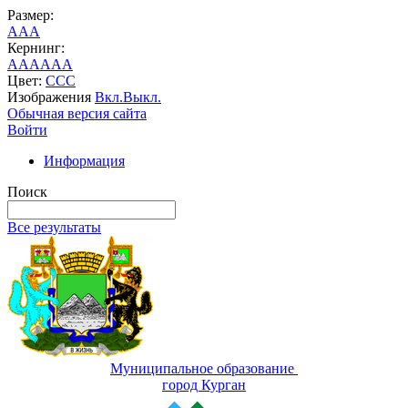
Размер:
A
A
A
Кернинг:
AA
AA
AA
Цвет:
C
C
C
Изображения
Вкл.
Выкл.
Обычная версия сайта
Войти
Информация
Поиск
Все результаты
Муниципальное образование
город Курган