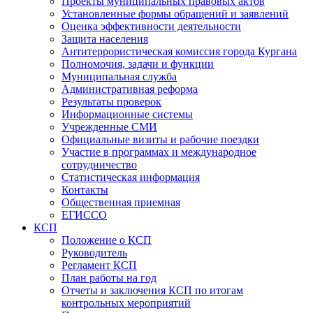
Проекты муниципальных правовых актов
Установленные формы обращений и заявлений
Оценка эффективности деятельности
Защита населения
Антитеррористическая комиссия города Кургана
Полномочия, задачи и функции
Муниципальная служба
Административная реформа
Результаты проверок
Информационные системы
Учрежденные СМИ
Официальные визиты и рабочие поездки
Участие в программах и международное
сотрудничество
Статистическая информация
Контакты
Общественная приемная
ЕГИССО
КСП
Положение о КСП
Руководитель
Регламент КСП
План работы на год
Отчеты и заключения КСП по итогам
контрольных мероприятий