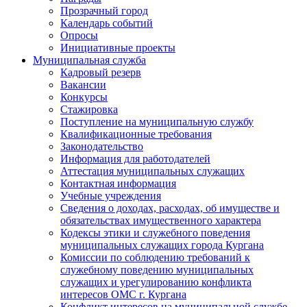
Прозрачный город
Календарь событий
Опросы
Инициативные проекты
Муниципальная служба
Кадровый резерв
Вакансии
Конкурсы
Стажировка
Поступление на муниципальную службу
Квалификационные требования
Законодательство
Информация для работодателей
Аттестация муниципальных служащих
Контактная информация
Учебные учреждения
Сведения о доходах, расходах, об имуществе и
обязательствах имущественного характера
Кодексы этики и служебного поведения
муниципальных служащих города Кургана
Комиссии по соблюдению требований к
служебному поведению муниципальных
служащих и урегулированию конфликта
интересов ОМС г. Кургана
Конфликт интересов на муниципальной службе