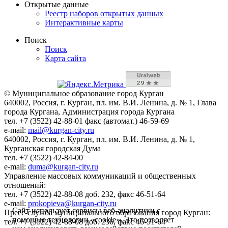
Открытые данные
Реестр наборов открытых данных
Интерактивные карты
Поиск
Поиск
Карта сайта
© Муниципальное образование город Курган
640002, Россия, г. Курган, пл. им. В.И. Ленина, д. № 1, Глава
города Кургана, Администрация города Кургана
тел. +7 (3522) 42-88-01 факс (автомат.) 46-59-69
e-mail:
mail@kurgan-city.ru
640002, Россия, г. Курган, пл. им. В.И. Ленина, д. № 1,
Курганская городская Дума
тел. +7 (3522) 42-84-00
e-mail:
duma@kurgan-city.ru
Управление массовых коммуникаций и общественных
отношений:
тел. +7 (3522) 42-88-08 доб. 232, факс 46-51-64
e-mail:
prokopieva@kurgan-city.ru
Сайт использует сервисы веб-аналитики с
Пресс-служба муниципального образования город Курган:
помощью технологии «cookie». Это позволяет
тел. +7 (3522) 42-88-08 доб. 236, факс 46-51-64