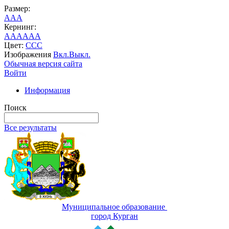
Размер:
A
A
A
Кернинг:
AA
AA
AA
Цвет:
C
C
C
Изображения
Вкл.
Выкл.
Обычная версия сайта
Войти
Информация
Поиск
Все результаты
Муниципальное образование
город Курган