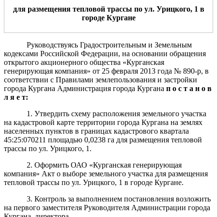
для
размещения тепловой
трассы по ул. Урицкого
, 1
в
городе Кургане
Руководствуясь Градостроительным и Земельным
кодексами Российской Федерации, на основании обращения
открытого акционерного общества «Курганская
генерирующая компания» от 25 февраля 2013 года № 890-р, в
соответствии с Правилами землепользования и застройки
города Кургана Администрация города Кургана
п о с т а н о в
л я е т:
1.
Утвердить схему расположения земельного участка
на кадастровой карте территории города Кургана на землях
населенных пунктов в границах кадастрового квартала
45:25:070211 площадью 0,0238 га для размещения тепловой
трассы по ул. Урицкого, 1.
2. Оформить ОАО «Курганская генерирующая
компания» Акт о выборе земельного участка для размещения
тепловой трассы по ул. Урицкого, 1 в городе Кургане.
3. Контроль за выполнением постановления возложить
на первого заместителя Руководителя Администрации города
Кургана, директора