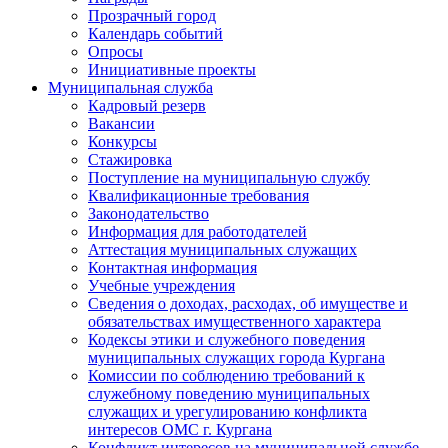
Прозрачный город
Календарь событий
Опросы
Инициативные проекты
Муниципальная служба
Кадровый резерв
Вакансии
Конкурсы
Стажировка
Поступление на муниципальную службу
Квалификационные требования
Законодательство
Информация для работодателей
Аттестация муниципальных служащих
Контактная информация
Учебные учреждения
Сведения о доходах, расходах, об имуществе и
обязательствах имущественного характера
Кодексы этики и служебного поведения
муниципальных служащих города Кургана
Комиссии по соблюдению требований к
служебному поведению муниципальных
служащих и урегулированию конфликта
интересов ОМС г. Кургана
Конфликт интересов на муниципальной службе