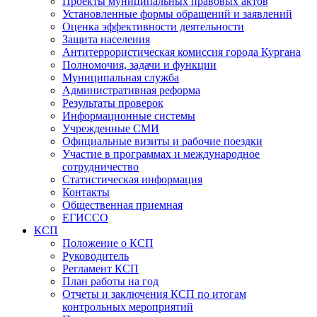
Проекты муниципальных правовых актов
Установленные формы обращений и заявлений
Оценка эффективности деятельности
Защита населения
Антитеррористическая комиссия города Кургана
Полномочия, задачи и функции
Муниципальная служба
Административная реформа
Результаты проверок
Информационные системы
Учрежденные СМИ
Официальные визиты и рабочие поездки
Участие в программах и международное
сотрудничество
Статистическая информация
Контакты
Общественная приемная
ЕГИССО
КСП
Положение о КСП
Руководитель
Регламент КСП
План работы на год
Отчеты и заключения КСП по итогам
контрольных мероприятий