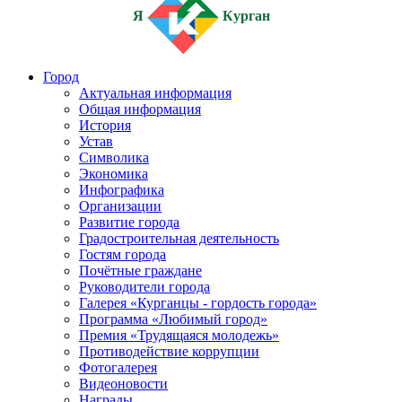
Я
Курган
Город
Актуальная информация
Общая информация
История
Устав
Символика
Экономика
Инфографика
Организации
Развитие города
Градостроительная деятельность
Гостям города
Почётные граждане
Руководители города
Галерея «Курганцы - гордость города»
Программа «Любимый город»
Премия «Трудящаяся молодежь»
Противодействие коррупции
Фотогалерея
Видеоновости
Награды