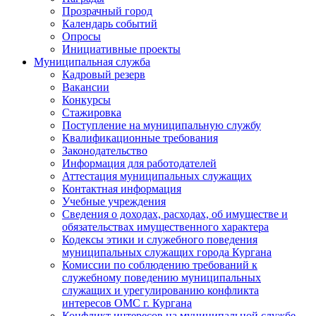
Прозрачный город
Календарь событий
Опросы
Инициативные проекты
Муниципальная служба
Кадровый резерв
Вакансии
Конкурсы
Стажировка
Поступление на муниципальную службу
Квалификационные требования
Законодательство
Информация для работодателей
Аттестация муниципальных служащих
Контактная информация
Учебные учреждения
Сведения о доходах, расходах, об имуществе и
обязательствах имущественного характера
Кодексы этики и служебного поведения
муниципальных служащих города Кургана
Комиссии по соблюдению требований к
служебному поведению муниципальных
служащих и урегулированию конфликта
интересов ОМС г. Кургана
Конфликт интересов на муниципальной службе