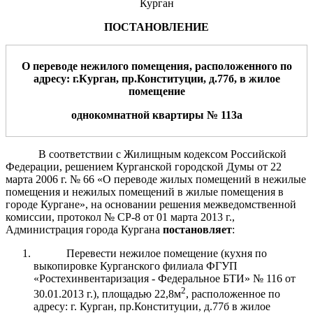
Курган
ПОСТАНОВЛЕНИЕ
О переводе нежил
ого
помещени
я
, расположенн
ого
по
адресу: г.Курган,
пр
.
Конституции
, д.
77б
,
в жилое
помещение
однокомнатной квартиры
№
1
13а
В соответствии с Жилищным кодексом Российской
Федерации, решением Курганской городской Думы от 22
марта 2006 г. № 66 «О переводе жилых помещений в нежилые
помещения и нежилых помещений в жилые помещения в
городе Кургане», на основании решения межведомственной
комиссии, протокол № СР-8 от 01 марта 2013 г.,
Администрация города Кургана
постановляет
:
Перевести нежилое помещение (кухня по
выкопировке Курганского филиала ФГУП
«Ростехинвентаризация - Федеральное БТИ» № 116 от
2
30.01.2013 г.), площадью 22,8м
, расположенное по
адресу: г. Курган, пр.Конституции, д.77б в жилое