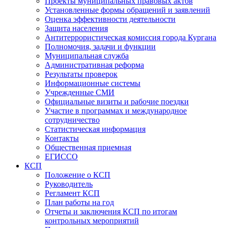
Проекты муниципальных правовых актов
Установленные формы обращений и заявлений
Оценка эффективности деятельности
Защита населения
Антитеррористическая комиссия города Кургана
Полномочия, задачи и функции
Муниципальная служба
Административная реформа
Результаты проверок
Информационные системы
Учрежденные СМИ
Официальные визиты и рабочие поездки
Участие в программах и международное
сотрудничество
Статистическая информация
Контакты
Общественная приемная
ЕГИССО
КСП
Положение о КСП
Руководитель
Регламент КСП
План работы на год
Отчеты и заключения КСП по итогам
контрольных мероприятий