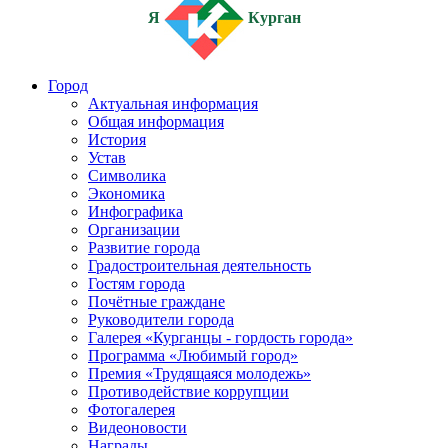
Я
Курган
Город
Актуальная информация
Общая информация
История
Устав
Символика
Экономика
Инфографика
Организации
Развитие города
Градостроительная деятельность
Гостям города
Почётные граждане
Руководители города
Галерея «Курганцы - гордость города»
Программа «Любимый город»
Премия «Трудящаяся молодежь»
Противодействие коррупции
Фотогалерея
Видеоновости
Награды