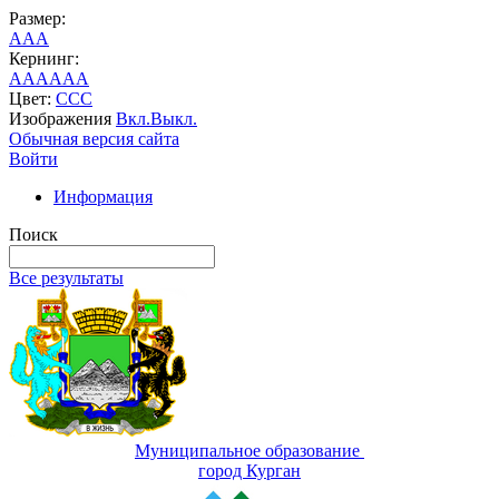
Размер:
A
A
A
Кернинг:
AA
AA
AA
Цвет:
C
C
C
Изображения
Вкл.
Выкл.
Обычная версия сайта
Войти
Информация
Поиск
Все результаты
Муниципальное образование
город Курган