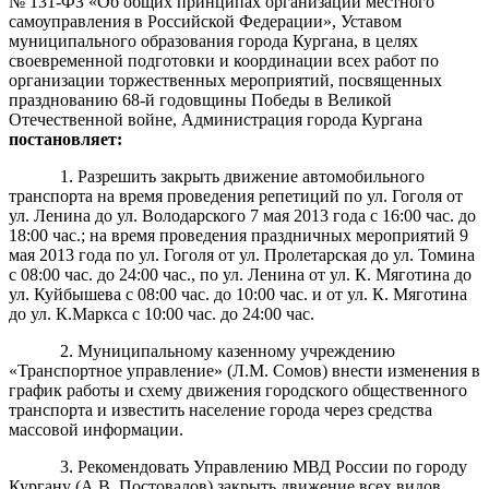
№ 131-ФЗ
«Об общих принципах
организации местного
самоуправления в Российской Федерации»,
Уставом
муниципального образования города Кургана, в целях
своевременной подготовки и координации всех работ по
организации
торжественных мероприятий, посвященных
празднова
нию 68
-й годовщины Победы в Великой
Отечественной войне, Администрация города Кургана
постановляет:
1. Разрешить закрыть движение автомобильного
транспорта на время проведения репетиций по ул. Гоголя от
ул. Ленина до ул. Володарского 7 мая 2013 года с 16:00 час. до
18:00 час.; на время проведения праздничных мероприятий 9
мая 2013 года по ул. Гоголя от ул. Пролетарская до ул. Томина
с 08:00 час. до 24:00 час., по ул. Ленина от ул. К. Мяготина до
ул. Куйбышева с 08:00 час. до 10:00 час. и от ул. К. Мяготина
до ул. К.Маркса с 10:00 час. до 24:00 час.
2. Муниципальному казенному учреждению
«Транспортное управление» (Л.М. Сомов) внести изменения в
график работы и схему движения городского общественного
транспорта и известить население города через средства
массовой информации.
3. Рекомендовать Управлению МВД России по городу
Кургану (А.В. Постовалов) закрыть движение всех видов