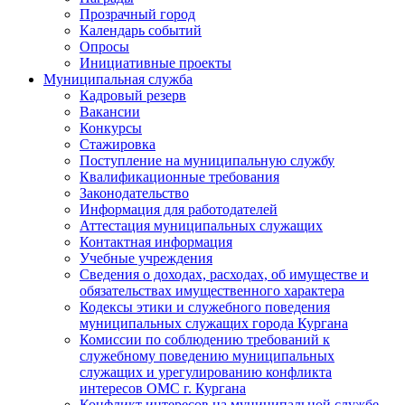
Прозрачный город
Календарь событий
Опросы
Инициативные проекты
Муниципальная служба
Кадровый резерв
Вакансии
Конкурсы
Стажировка
Поступление на муниципальную службу
Квалификационные требования
Законодательство
Информация для работодателей
Аттестация муниципальных служащих
Контактная информация
Учебные учреждения
Сведения о доходах, расходах, об имуществе и
обязательствах имущественного характера
Кодексы этики и служебного поведения
муниципальных служащих города Кургана
Комиссии по соблюдению требований к
служебному поведению муниципальных
служащих и урегулированию конфликта
интересов ОМС г. Кургана
Конфликт интересов на муниципальной службе