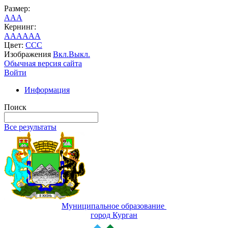
Размер:
A
A
A
Кернинг:
AA
AA
AA
Цвет:
C
C
C
Изображения
Вкл.
Выкл.
Обычная версия сайта
Войти
Информация
Поиск
Все результаты
Муниципальное образование
город Курган