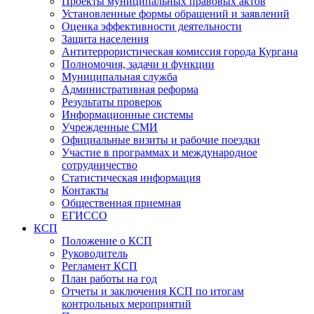
Проекты муниципальных правовых актов
Установленные формы обращений и заявлений
Оценка эффективности деятельности
Защита населения
Антитеррористическая комиссия города Кургана
Полномочия, задачи и функции
Муниципальная служба
Административная реформа
Результаты проверок
Информационные системы
Учрежденные СМИ
Официальные визиты и рабочие поездки
Участие в программах и международное
сотрудничество
Статистическая информация
Контакты
Общественная приемная
ЕГИССО
КСП
Положение о КСП
Руководитель
Регламент КСП
План работы на год
Отчеты и заключения КСП по итогам
контрольных мероприятий