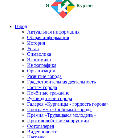
Я
Курган
Город
Актуальная информация
Общая информация
История
Устав
Символика
Экономика
Инфографика
Организации
Развитие города
Градостроительная деятельность
Гостям города
Почётные граждане
Руководители города
Галерея «Курганцы - гордость города»
Программа «Любимый город»
Премия «Трудящаяся молодежь»
Противодействие коррупции
Фотогалерея
Видеоновости
Награды